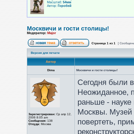
Масштаб:
54мм
Автор:
Горобей
Москвичи и гости столицы!
Модератор:
Major
Страница
1
из
1
[ Сообщени
Версия для печати
Автор
Dima
Москвичи и гости столицы!
Сегодня были в
Неожиданное, п
раньше - науке
Москвы. Музей 
Зарегистрирован:
Ср апр 12,
2006 8:05 am
повертеть, при
Сообщения:
138
Откуда:
Москва
реконструкторс