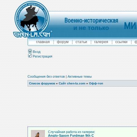
Военно-историческая
МИ
и не только
главная
форум
статьи
галерея
ссылки
ф
Вход
Регистрация
Сообщения без ответов
|
Активные темы
Список форумов
»
Сайт chen-la.com
»
Офф-топ
Случайная работа из галереи:
Anglo-Saxon Fyrdman 9th C