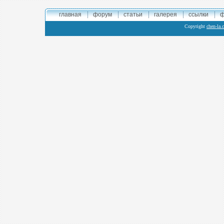
главная
форум
статьи
галерея
ссылки
ф
Copyright
chen-la.