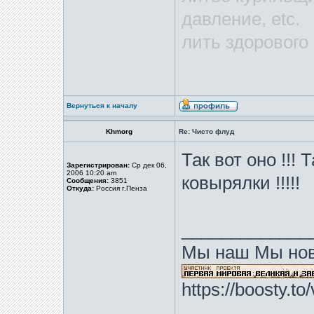
давление, etc.
лить здорового
Вернуться к началу
Khmorg
Re: Чисто флуд
Так вот оно !!!
Зарегистрирован:
Ср дек 06,
2006 10:20 am
ковырялки !!!!!
Сообщения:
3851
Откуда:
Россия г.Пенза
_____________
Мы наш Мы нов
https://boosty.t