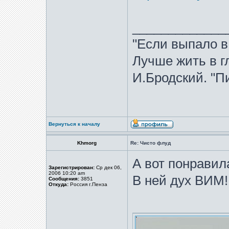
_____________
"Если выпало в
Лучше жить в гл
И.Бродский. "Пи
Вернуться к началу
Khmorg
Re: Чисто флуд
А вот понравила
Зарегистрирован:
Ср дек 06,
2006 10:20 am
В ней дух ВИМ!
Сообщения:
3851
Откуда:
Россия г.Пенза