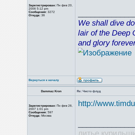
Зарегистрирован:
Пн фев 20,
2006 5:12 pm
_____________
Сообщения:
3272
Откуда:
36
We shall dive do
lair of the Deep
and glory forever
Вернуться к началу
Dammaz Kron
Re: Чисто флуд
http://www.timd
Зарегистрирован:
Пн фев 26,
2007 1:01 pm
Сообщения:
597
Откуда:
Москва
_____________
литье курильщи