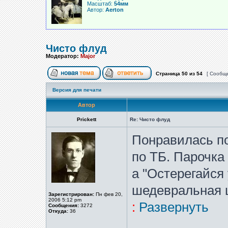
Масштаб:
54мм
Автор:
Aerton
Чисто флуд
Модератор:
Major
Страница
50
из
54
[ Сообще
Версия для печати
Автор
Prickett
Re: Чисто флуд
Понравилась п
по ТБ. Парочка
а "Остерегайся
шедевральная 
Зарегистрирован:
Пн фев 20,
2006 5:12 pm
:
Развернуть
Сообщения:
3272
Откуда:
36