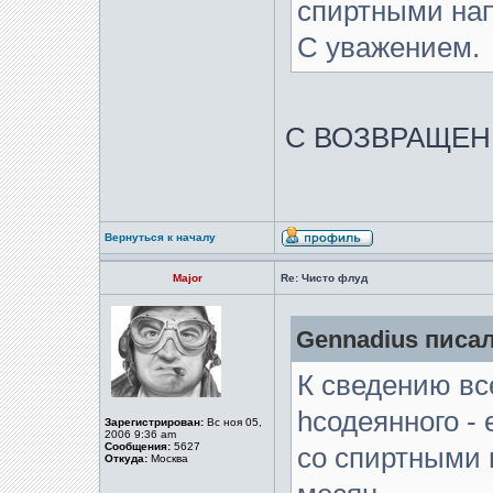
спиртными нап
С уважением.
С ВОЗВРАЩЕ
Вернуться к началу
Major
Re: Чисто флуд
Gennadius писал
К сведению вс
hсодеянного -
Зарегистрирован:
Вс ноя 05,
2006 9:36 am
Сообщения:
5627
со спиртными 
Откуда:
Москва