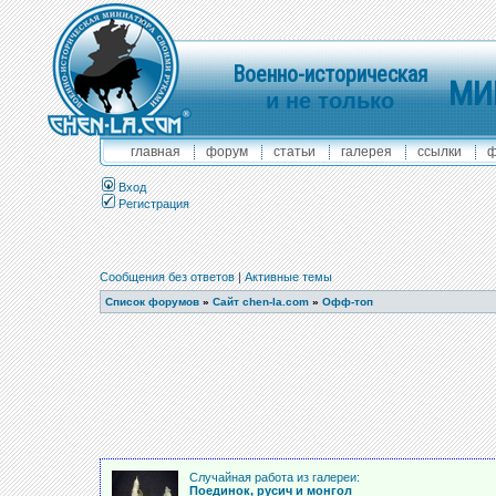
Военно-историческая
МИ
и не только
главная
форум
статьи
галерея
ссылки
ф
Вход
Регистрация
Сообщения без ответов
|
Активные темы
Список форумов
»
Сайт chen-la.com
»
Офф-топ
Случайная работа из галереи:
Поединок, русич и монгол