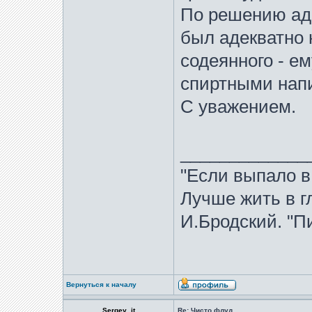
По решению ад
был адекватно 
содеянного - е
спиртными напи
С уважением.
_____________
"Если выпало в
Лучше жить в гл
И.Бродский. "Пи
Вернуться к началу
Sergey_it
Re: Чисто флуд