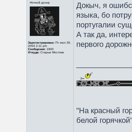
Ночной дозор
Докыч, я ошибся
языка, бо потр
португалии суще
А так да, интер
первого дорожн
Зарегистрирован:
Пт июл 30,
2004 2:11 pm
Сообщения:
1800
Откуда:
Старые Мостики
_____________
"На красный го
белой горячко