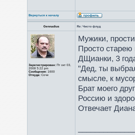
Вернуться к началу
Gennadius
Re: Чисто флуд
Мужики, прости
Просто старею 
ДЩианки, 3 год
Зарегистрирован:
Пт окт 03,
"Дед, ты выбрал
2008 5:22 pm
Сообщения:
1600
Откуда:
Сочи
смысле, к мусор
Брат моего друг
Россию и здоро
Отвечает Диана
_____________