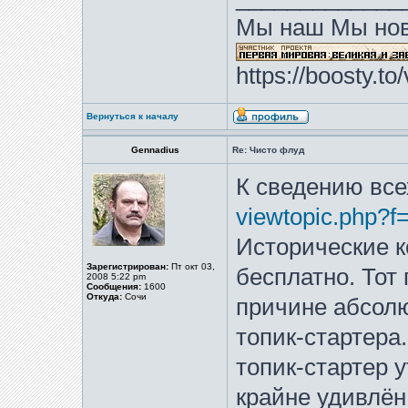
Мы наш Мы нов
https://boosty.t
Вернуться к началу
Gennadius
Re: Чисто флуд
К сведению все
viewtopic.php?f
Исторические к
Зарегистрирован:
Пт окт 03,
бесплатно. Тот
2008 5:22 pm
Сообщения:
1600
Откуда:
Сочи
причине абсолю
топик-стартера
топик-стартер 
крайне удивлён