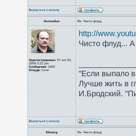
Вернуться к началу
Gennadius
Re: Чисто флуд
http://www.you
Чисто флуд... А
Зарегистрирован:
Пт окт 03,
_____________
2008 5:22 pm
Сообщения:
1600
Откуда:
Сочи
"Если выпало в
Лучше жить в гл
И.Бродский. "Пи
Вернуться к началу
Khmorg
Re: Чисто флуд