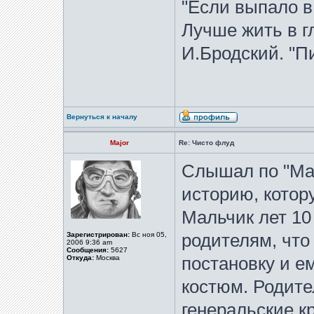
"Если выпало в
Лучше жить в гл
И.Бродский. "Пи
Вернуться к началу
Major
Re: Чисто флуд
Слышал по "Мая
историю, котор
Мальчик лет 10
Зарегистрирован:
Вс ноя 05,
родителям, что
2006 9:36 am
Сообщения:
5627
Откуда:
Москва
постановку и е
костюм. Родит
генеральские к