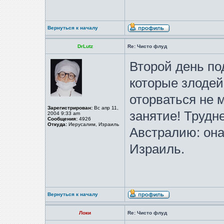
Вернуться к началу
DrLutz
Re: Чисто флуд
Второй день по
которые злодей
оторваться не 
Зарегистрирован:
Вс апр 11,
занятие! Трудн
2004 9:33 am
Сообщения:
4926
Откуда:
Иерусалим, Израиль
Австралию: она
Израиль.
Вернуться к началу
Локи
Re: Чисто флуд