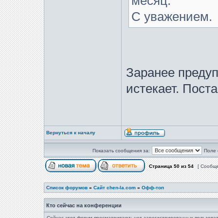
месяц.
С уважением.
Заранее предуп
истекает. Пост
Вернуться к началу
Показать сообщения за:
Поле 
Страница
50
из
54
[ Сообще
Список форумов
»
Сайт chen-la.com
»
Офф-топ
Кто сейчас на конференции
Сейчас этот форум просматривают: нет зарегистрированных пользоват