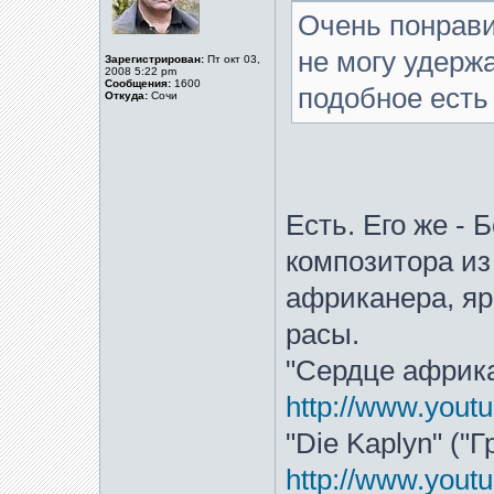
Очень понрави
не могу удерж
Зарегистрирован:
Пт окт 03,
2008 5:22 pm
Сообщения:
1600
подобное есть
Откуда:
Сочи
Есть. Его же - 
композитора из
африканера, яр
расы.
"Сердце африка
http://www.you
"Die Kaplyn" ("Г
http://www.you