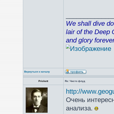
_____________
We shall dive do
lair of the Deep
and glory forever
Вернуться к началу
Prickett
Re: Чисто флуд
http://www.geog
Очень интересн
анализа.