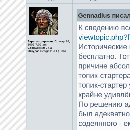
Gennadius писал
К сведению вс
viewtopic.php?
Зарегистрирован:
Ср мар 14,
Исторические 
2007 7:05 am
Сообщения:
2711
Откуда:
Tresigallo (FE) Italia
бесплатно. То
причине абсол
топик-стартер
топик-стартер
крайне удивлё
По решению а
был адекватно
содеянного - 