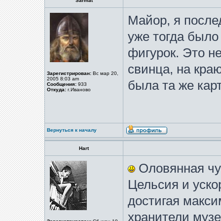
Sarmat
Майор, я после
уже тогда было
фигурок. Это н
свинца, на краю
Зарегистрирован:
Вс мар 20,
2005 8:03 am
была та же кар
Сообщения:
933
Откуда:
г.Иваново
Вернуться к началу
Hart
Оловянная чум
Цельсия и уско
достигая макси
хранители музее