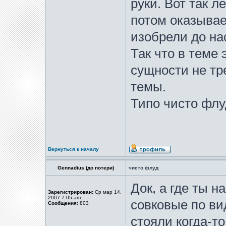
руки. Вот так л
потом оказывае
изобрели до на
Так что в теме 
сущности не тр
темы.
Типо чисто флу
Вернуться к началу
Gennadius (до потери)
чисто флуд
Док, а где ты н
Зарегистрирован:
Ср мар 14,
2007 7:05 am
совковые по ви
Сообщения:
803
стояли когда-т