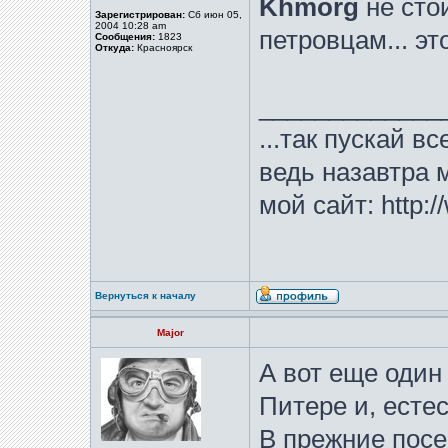
Khmorg
не стои
Зарегистрирован:
Сб июн 05,
2004 10:28 am
петровцам... эт
Сообщения:
1823
Откуда:
Красноярск
_____________
...так пускай в
ведь назавтра м
мой сайт: http:/
Вернуться к началу
Major
А вот еще один
Питере и, есте
В прежние пос