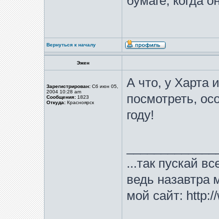
бумаге, когда 
Вернуться к началу
Эжен
А что, у Харта
Зарегистрирован:
Сб июн 05,
2004 10:28 am
посмотреть, ос
Сообщения:
1823
Откуда:
Красноярск
году!
_____________
...так пускай в
ведь назавтра м
мой сайт: http:/