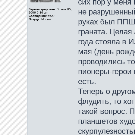
сих пор у меня
Зарегистрирован:
Вс ноя 05,
не разрушенный
2006 9:36 am
Сообщения:
5627
Откуда:
Москва
руках был ППШ,
граната. Целая
года стояла в 
мая (день рожд
проводились т
пионеры-герои к
есть.
Теперь о друго
флудить, то хо
такой вопрос.
планшетов худ
скурпулезность