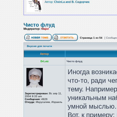
Автор:
ChenLa and В. Сидорчик
Чисто флуд
Модератор:
Major
Страница
1
из
54
[ Сообщен
Версия для печати
Автор
DrLutz
Чисто флуд
Иногда возника
что-то, ради че
тему. Например
Зарегистрирован:
Вс апр 11,
уникальным на
2004 9:33 am
Сообщения:
4926
Откуда:
Иерусалим, Израиль
умной мыслью.
Вот, к примеру