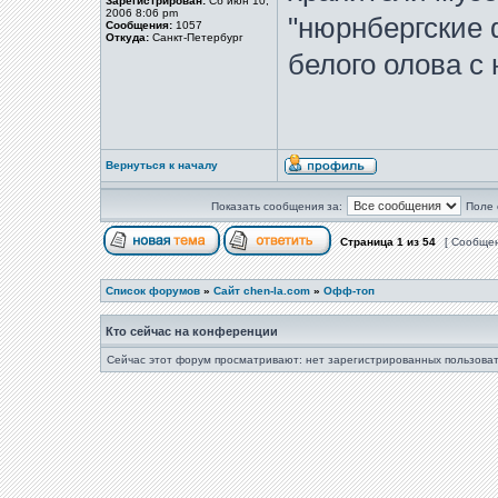
Зарегистрирован:
Сб июн 10,
2006 8:06 pm
"нюрнбергские 
Сообщения:
1057
Откуда:
Санкт-Петербург
белого олова с
Вернуться к началу
Показать сообщения за:
Поле 
Страница
1
из
54
[ Сообщен
Список форумов
»
Сайт chen-la.com
»
Офф-топ
Кто сейчас на конференции
Сейчас этот форум просматривают: нет зарегистрированных пользоват