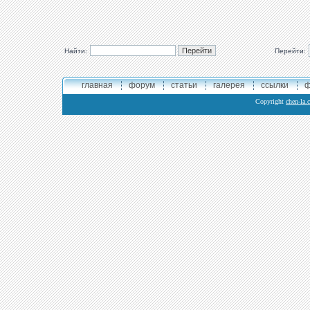
Найти:
Перейти:
главная
форум
статьи
галерея
ссылки
ф
Copyright
chen-la.