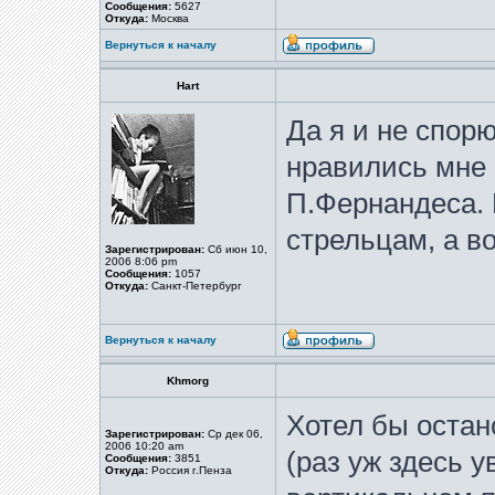
Сообщения:
5627
Откуда:
Москва
Вернуться к началу
Hart
Да я и не спорю
нравились мне 
П.Фернандеса.
стрельцам, а в
Зарегистрирован:
Сб июн 10,
2006 8:06 pm
Сообщения:
1057
Откуда:
Санкт-Петербург
Вернуться к началу
Khmorg
Хотел бы остан
Зарегистрирован:
Ср дек 06,
2006 10:20 am
(раз уж здесь у
Сообщения:
3851
Откуда:
Россия г.Пенза