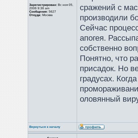
Зарегистрирован:
Вс ноя 05,
сражений с ма
2006 9:36 am
Сообщения:
5627
Откуда:
Москва
производили бо
Сейчас процесс
апогея. Рассып
собственно воп
Понятно, что р
присадок. Но в
градусах. Когд
промораживанию
оловянный виру
Вернуться к началу