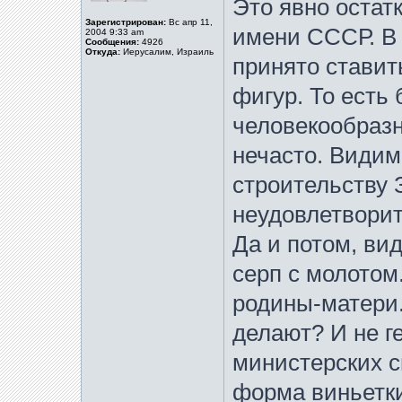
Это явно остат
Зарегистрирован:
Вс апр 11,
имени СССР. В 
2004 9:33 am
Сообщения:
4926
Откуда:
Иерусалим, Израиль
принято ставит
фигур. То есть
человекообразн
нечасто. Видим
строительству 
неудовлетвори
Да и потом, ви
серп с молотом
родины-матери.
делают? И не ге
министерских 
форма виньетки