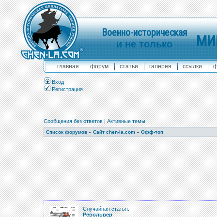
Военно-историческая
МИ
и не только
главная
форум
статьи
галерея
ссылки
ф
Вход
Регистрация
Сообщения без ответов
|
Активные темы
Список форумов
»
Сайт chen-la.com
»
Офф-топ
Случайная статья:
Револьвер