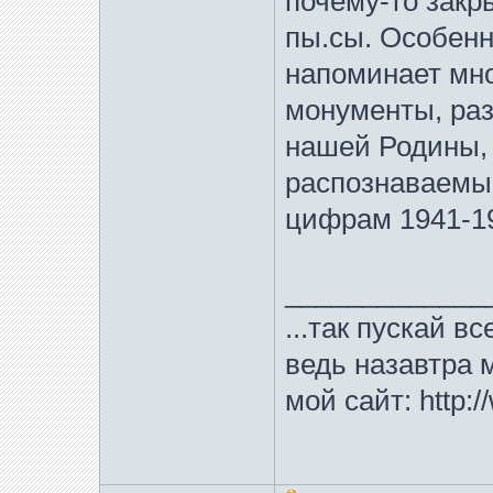
почему-то закры
пы.сы. Особенн
напоминает мн
монументы, раз
нашей Родины,
распознаваемые
цифрам 1941-19
_____________
...так пускай в
ведь назавтра м
мой сайт: http:/