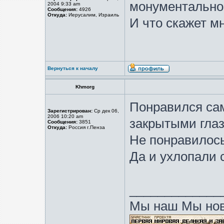
монументально
2004 9:33 am
Сообщения:
4926
Откуда:
Иерусалим, Израиль
И что скажет м
Вернуться к началу
Khmorg
Понравился сам
Зарегистрирован:
Ср дек 06,
2006 10:20 am
закрытыми глаз
Сообщения:
3851
Откуда:
Россия г.Пенза
Не понравилось
Да и ухлопали 
_____________
Мы наш Мы нов