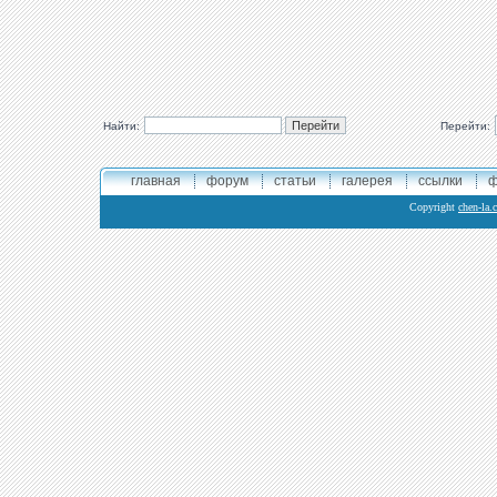
Найти:
Перейти:
главная
форум
статьи
галерея
ссылки
ф
Copyright
chen-la.