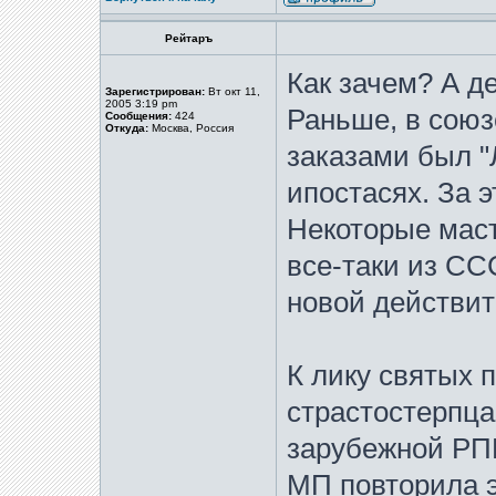
Рейтаръ
Как зачем? А д
Зарегистрирован:
Вт окт 11,
2005 3:19 pm
Раньше, в сою
Сообщения:
424
Откуда:
Москва, Россия
заказами был "Л
ипостасях. За 
Некоторые маст
все-таки из СС
новой действит
К лику святых 
страстостерпца 
зарубежной РП
МП повторила э