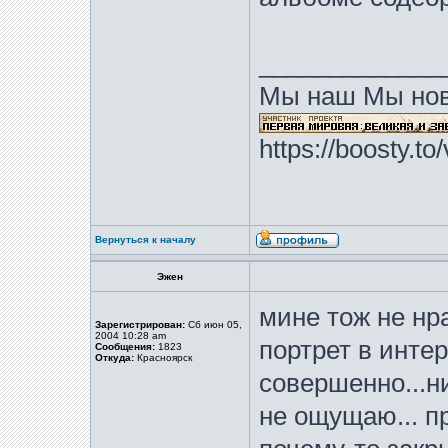
_____________
Мы наш Мы нов
https://boosty.t
Вернуться к началу
Эжен
мине тож не нра
Зарегистрирован:
Сб июн 05,
2004 10:28 am
портрет в интер
Сообщения:
1823
Откуда:
Красноярск
совершенно...н
не ощущаю... п