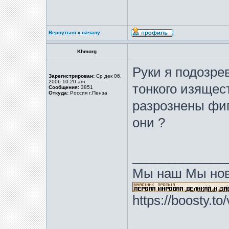
Вернуться к началу
Khmorg
Руки я подозр
Зарегистрирован:
Ср дек 06,
2006 10:20 am
тонкого изящест
Сообщения:
3851
Откуда:
Россия г.Пенза
разрознены фиг
они ?
_____________
Мы наш Мы нов
https://boosty.t