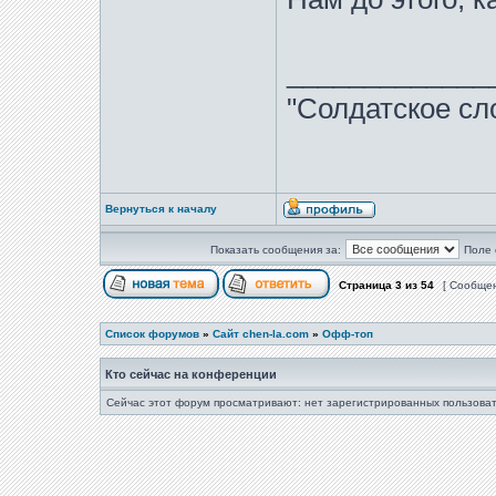
_____________
"Солдатское сл
Вернуться к началу
Показать сообщения за:
Поле 
Страница
3
из
54
[ Сообщен
Список форумов
»
Сайт chen-la.com
»
Офф-топ
Кто сейчас на конференции
Сейчас этот форум просматривают: нет зарегистрированных пользоват