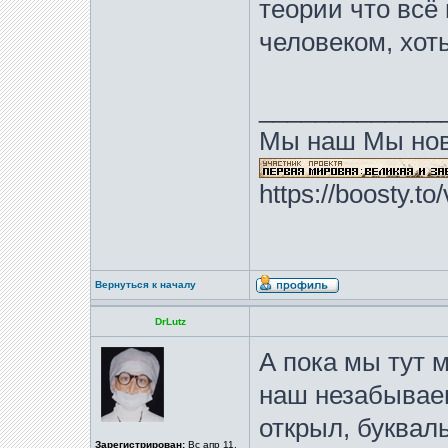
теории что всё 
человеком, хоть
_____________
Мы наш Мы нов
https://boosty.t
Вернуться к началу
DrLutz
А пока мы тут 
наш незабывае
открыл, буквал
Зарегистрирован:
Вс апр 11,