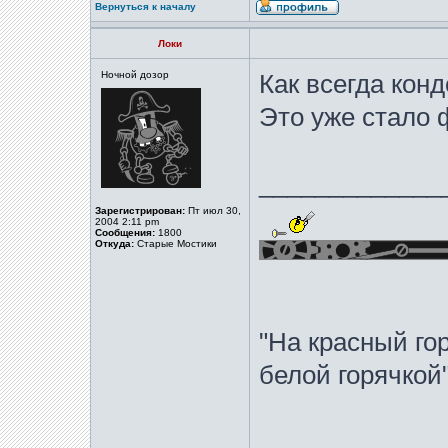
Вернуться к началу
Локи
Ночной дозор
Как всегда конд
Это уже стало 
_____________
Зарегистрирован:
Пт июл 30,
2004 2:11 pm
Сообщения:
1800
Откуда:
Старые Мостики
"На красный го
белой горячко