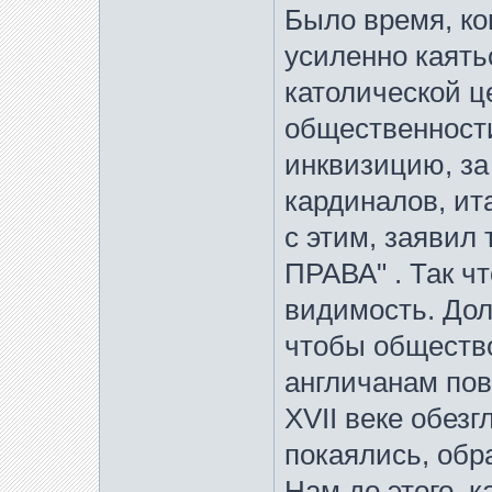
Было время, ко
усиленно каять
католической ц
общественности
инквизицию, за 
кардиналов, ит
с этим, заявил 
ПРАВА" . Так чт
видимость. Дол
чтобы общество
англичанам пов
XVII веке обезг
покаялись, обр
Нам до этого, к