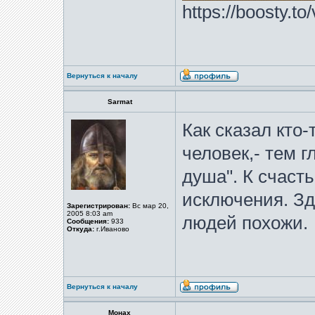
https://boosty.t
Вернуться к началу
Sarmat
Как сказал кто-
человек,- тем 
душа". К счаст
исключения. Зд
Зарегистрирован:
Вс мар 20,
2005 8:03 am
людей похожи.
Сообщения:
933
Откуда:
г.Иваново
Вернуться к началу
Монах