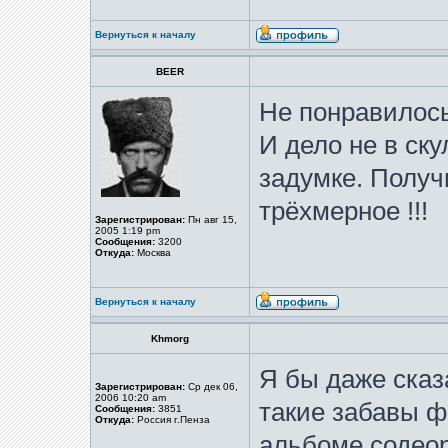
Вернуться к началу
BEER
Не понравилось 
И дело не в ску
задумке. Получ
трёхмерное !!!
Зарегистрирован:
Пн авг 15,
2005 1:19 pm
Сообщения:
3200
Откуда:
Москва
Вернуться к началу
Khmorg
Я бы даже сказ
Зарегистрирован:
Ср дек 06,
2006 10:20 am
такие забавы ф
Сообщения:
3851
Откуда:
Россия г.Пенза
альбоме содео