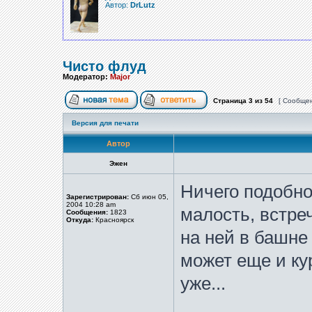
Автор:
DrLutz
Чисто флуд
Модератор:
Major
Страница
3
из
54
[ Сообщен
Версия для печати
Автор
Эжен
Ничего подобно
Зарегистрирован:
Сб июн 05,
2004 10:28 am
малость, встреч
Сообщения:
1823
Откуда:
Красноярск
на ней в башне
может еще и к
уже...