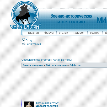
Военно-историческая
МИ
и не только
главная
форум
статьи
галерея
ссылки
ф
Вход
Регистрация
Сообщения без ответов
|
Активные темы
Список форумов
»
Сайт chen-la.com
»
Офф-топ
Случайная статья:
Делаем толстяка