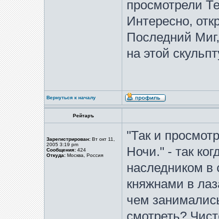
просмотрели Те
Интересно, отк
Последний Миг,
на этой скульпт
Вернуться к началу
Рейтаръ
"Так и просмот
Зарегистрирован:
Вт окт 11,
2005 3:19 pm
Ночи." - так ко
Сообщения:
424
Откуда:
Москва, Россия
наследником в 
княжнами в лаз
чем занимались
смотреть? Чист