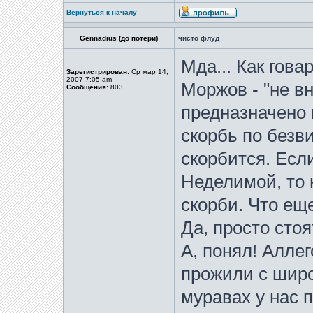
Вернуться к началу
Gennadius (до потери)
чисто флуд
Мда... Как гов
Зарегистрирован:
Ср мар 14,
2007 7:05 am
Моржов - "не в
Сообщения:
803
предназначено
скорбь по безв
скорбится. Есл
Неделимой, то 
скорби. Что еще
Да, просто сто
А, понял! Аллег
прожили с широк
муравах у нас п