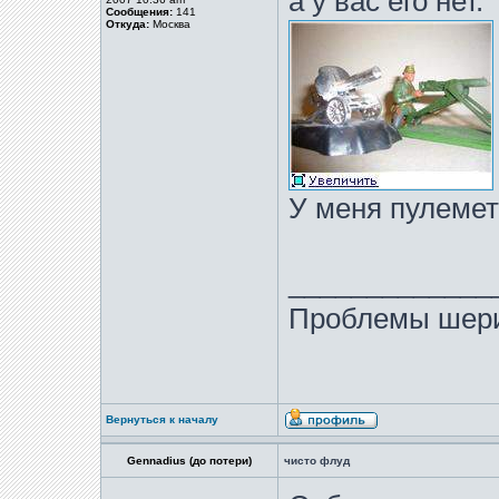
а у вас его нет.
Сообщения:
141
Откуда:
Москва
У меня пулемет
_____________
Проблемы шери
Вернуться к началу
Gennadius (до потери)
чисто флуд