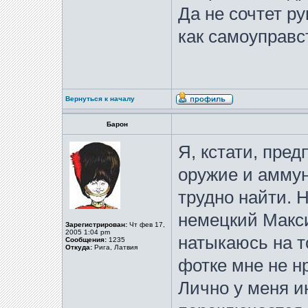
Да не сочтет р
как самоуправст
Вернуться к началу
Барон
Я, кстати, пре
оружие и аммун
трудно найти. 
немецкий Макс
Зарегистрирован:
Чт фев 17,
2005 1:04 pm
натыкаюсь на то
Сообщения:
1235
Откуда:
Рига, Латвия
фотке мне не нр
Лично у меня и