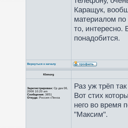
телефону, очен
Каращук, вообщ
материалом по 
то, интересно. 
понадобится.
Вернуться к началу
Khmorg
Раз уж трёп так
Зарегистрирован:
Ср дек 06,
2006 10:20 am
Вот стих котор
Сообщения:
3851
Откуда:
Россия г.Пенза
него во время 
"Максим".