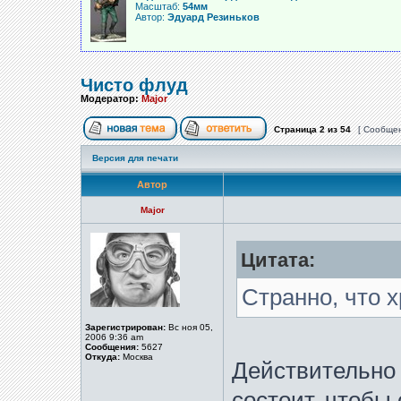
Масштаб:
54мм
Автор:
Эдуард Резиньков
Чисто флуд
Модератор:
Major
Страница
2
из
54
[ Сообщен
Версия для печати
Автор
Major
Цитата:
Странно, что х
Зарегистрирован:
Вс ноя 05,
2006 9:36 am
Сообщения:
5627
Откуда:
Москва
Действительно 
состоит, чтобы 