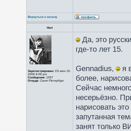
Вернуться к началу
Hart
Да, это русск
где-то лет 15.
Gennadius,
я 
Зарегистрирован:
Сб июн 10,
2006 8:06 pm
более, нарисова
Сообщения:
1057
Откуда:
Санкт-Петербург
Сейчас немного
несерьёзно. Пр
нарисовать это 
запутанная тем
занят только В