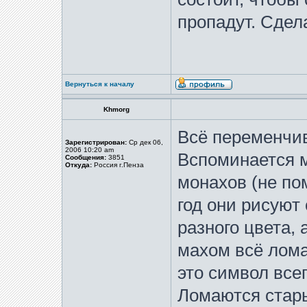
пропадут. Сдел
Вернуться к началу
Khmorg
Всё переменчив
Зарегистрирован:
Ср дек 06,
2006 10:20 am
Вспоминается м
Сообщения:
3851
Откуда:
Россия г.Пенза
монахов (не по
год они рисуют
разного цвета,
махом всё лома
это символ всег
Ломаются стар