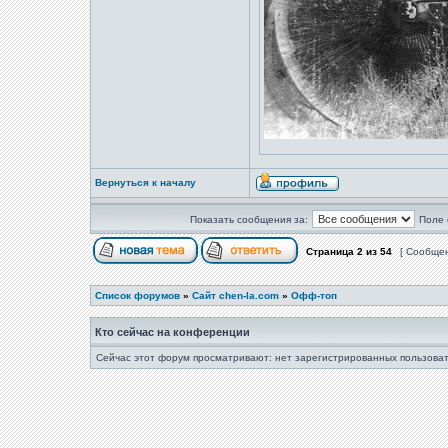
Вернуться к началу
Показать сообщения за:
Поле 
Страница
2
из
54
[ Сообщен
Список форумов
»
Сайт chen-la.com
»
Офф-топ
Кто сейчас на конференции
Сейчас этот форум просматривают: нет зарегистрированных пользоват