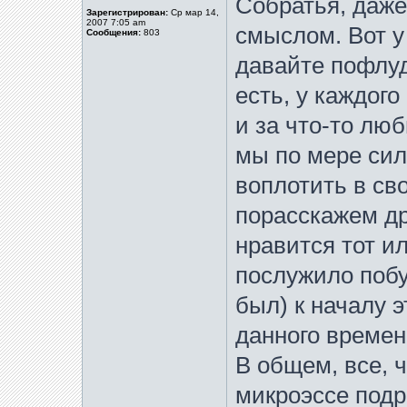
Собратья, даже
Зарегистрирован:
Ср мар 14,
2007 7:05 am
смыслом. Вот у
Сообщения:
803
давайте пофлуд
есть, у каждого
и за что-то лю
мы по мере сил
воплотить в св
порасскажем д
нравится тот и
послужило побу
был) к началу э
данного времен
В общем, все, 
микроэссе под