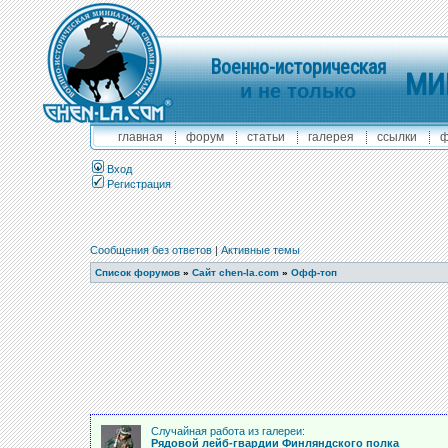
Военно-историческая
МИ
и не только
главная
форум
статьи
галерея
ссылки
ф
Вход
Регистрация
Сообщения без ответов
|
Активные темы
Список форумов
»
Сайт chen-la.com
»
Офф-топ
Случайная работа из галереи:
Рядовой лейб-гвардии Финляндского полка