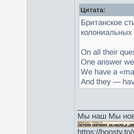
Цитата:
Британское ст
колониальных 
On all their que
One answer we 
We have a «ma
And they — hav
_____________
Мы наш Мы нов
https://boosty.t