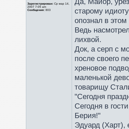
Да, Майор, уре
Зарегистрирован:
Ср мар 14,
2007 7:05 am
старому идиоту 
Сообщения:
803
опознал в этом
Ведь насмотрел
лихвой.
Док, а серп с м
после своего пе
хреновое подво
маленькой дево
товарищу Стали
"Сегодня праздн
Сегодня в гост
Берия!"
Эдуард (Харт),