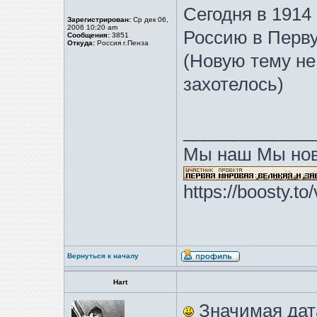
Сегодня в 1914
Зарегистрирован:
Ср дек 06,
2006 10:20 am
Россию в Перв
Сообщения:
3851
Откуда:
Россия г.Пенза
(Новую тему не
захотелось)
_____________
Мы наш Мы нов
https://boosty.t
Вернуться к началу
Hart
Значимая дата