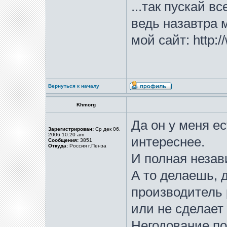
...так пускай в
ведь назавтра м
мой сайт: http:/
Вернуться к началу
Khmorg
Да он у меня ес
Зарегистрирован:
Ср дек 06,
2006 10:20 am
интереснее.
Сообщения:
3851
Откуда:
Россия г.Пенза
И полная незав
А то делаешь, 
производитель 
или не сделает 
Негодование по