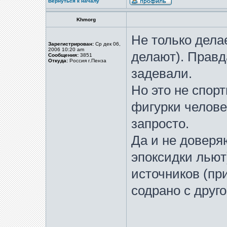
Вернуться к началу
Khmorg
Не только делае
Зарегистрирован:
Ср дек 06,
2006 10:20 am
делают). Правд
Сообщения:
3851
Откуда:
Россия г.Пенза
задевали.
Но это не спорт
фигурки челове
запросто.
Да и не доверяю
эпоксидки льют
источников (при
содрано с друг
_____________