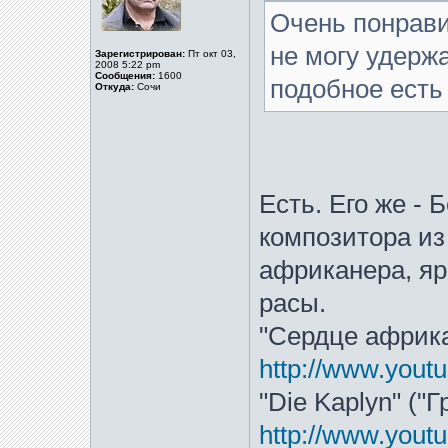
Очень понрави
не могу удерж
Зарегистрирован:
Пт окт 03,
2008 5:22 pm
Сообщения:
1600
подобное есть
Откуда:
Сочи
Есть. Его же - 
композитора из
африканера, яр
расы.
"Сердце африка
http://www.you
"Die Kaplyn" ("Г
http://www.you