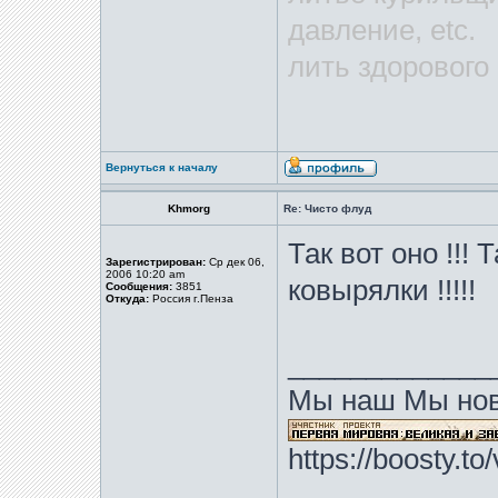
давление, etc.
лить здорового
Вернуться к началу
Khmorg
Re: Чисто флуд
Так вот оно !!!
Зарегистрирован:
Ср дек 06,
2006 10:20 am
ковырялки !!!!!
Сообщения:
3851
Откуда:
Россия г.Пенза
_____________
Мы наш Мы нов
https://boosty.t