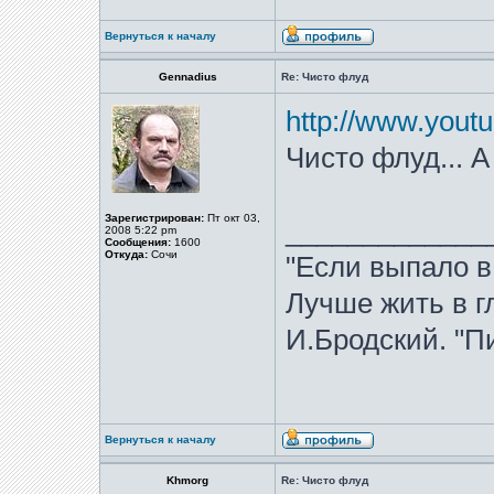
Вернуться к началу
Gennadius
Re: Чисто флуд
http://www.you
Чисто флуд... А
Зарегистрирован:
Пт окт 03,
_____________
2008 5:22 pm
Сообщения:
1600
Откуда:
Сочи
"Если выпало в
Лучше жить в гл
И.Бродский. "Пи
Вернуться к началу
Khmorg
Re: Чисто флуд