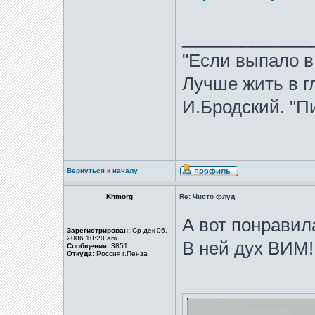
_____________
"Если выпало в
Лучше жить в гл
И.Бродский. "Пи
Вернуться к началу
Khmorg
Re: Чисто флуд
А вот понравила
Зарегистрирован:
Ср дек 06,
2006 10:20 am
В ней дух ВИМ!
Сообщения:
3851
Откуда:
Россия г.Пенза