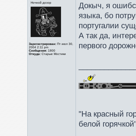
Ночной дозор
Докыч, я ошибся
языка, бо потр
португалии суще
А так да, интер
первого дорожн
Зарегистрирован:
Пт июл 30,
2004 2:11 pm
Сообщения:
1800
Откуда:
Старые Мостики
_____________
"На красный го
белой горячко