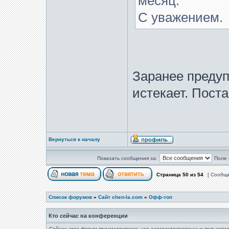
месяц.
С уважением.
Заранее предуп
истекает. Пост
Вернуться к началу
Показать сообщения за:
Поле 
Страница
50
из
54
[ Сообще
Список форумов
»
Сайт chen-la.com
»
Офф-топ
Кто сейчас на конференции
Сейчас этот форум просматривают: нет зарегистрированных пользоват