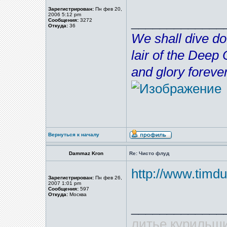
Зарегистрирован:
Пн фев 20,
2006 5:12 pm
_____________
Сообщения:
3272
Откуда:
36
We shall dive do
lair of the Deep
and glory forever
Вернуться к началу
Dammaz Kron
Re: Чисто флуд
http://www.timd
Зарегистрирован:
Пн фев 26,
2007 1:01 pm
Сообщения:
597
Откуда:
Москва
_____________
литье курильщи