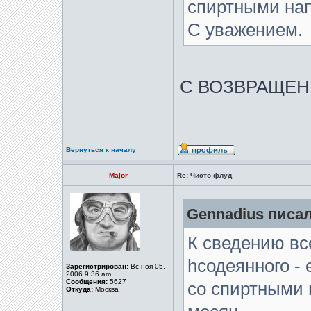
спиртными нап
С уважением.
С ВОЗВРАЩЕ
Вернуться к началу
Major
Re: Чисто флуд
Gennadius писал
К сведению вс
hсодеянного -
Зарегистрирован:
Вс ноя 05,
2006 9:36 am
Сообщения:
5627
со спиртными 
Откуда:
Москва