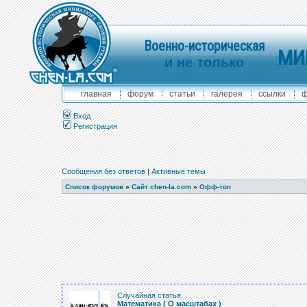
Военно-историческая
МИ
и не только
главная
форум
статьи
галерея
ссылки
ф
Вход
Регистрация
Сообщения без ответов
|
Активные темы
Список форумов
»
Сайт chen-la.com
»
Офф-топ
Случайная статья:
Математика ( О масштабах )