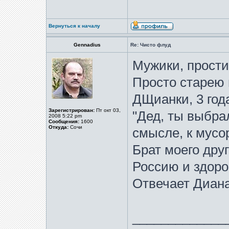
Вернуться к началу
Gennadius
Re: Чисто флуд
Мужики, прости
Просто старею 
ДЩианки, 3 год
Зарегистрирован:
Пт окт 03,
"Дед, ты выбрал
2008 5:22 pm
Сообщения:
1600
Откуда:
Сочи
смысле, к мусор
Брат моего друг
Россию и здоро
Отвечает Диана
_____________