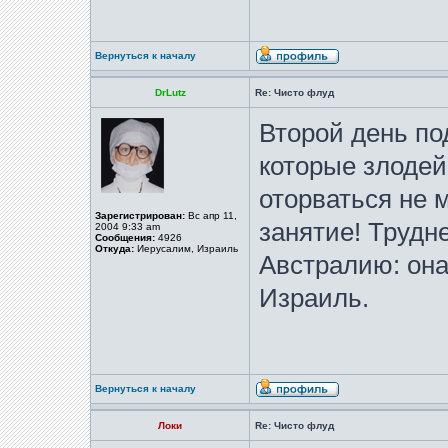
Вернуться к началу
DrLutz
Re: Чисто флуд
Второй день по
которые злодей
оторваться не 
Зарегистрирован:
Вс апр 11,
занятие! Трудн
2004 9:33 am
Сообщения:
4926
Откуда:
Иерусалим, Израиль
Австралию: она
Израиль.
Вернуться к началу
Локи
Re: Чисто флуд