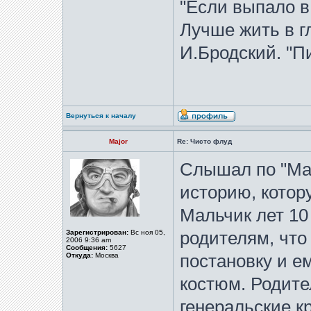
"Если выпало в
Лучше жить в гл
И.Бродский. "Пи
Вернуться к началу
Major
Re: Чисто флуд
Слышал по "Мая
историю, котор
Мальчик лет 10
Зарегистрирован:
Вс ноя 05,
родителям, что
2006 9:36 am
Сообщения:
5627
Откуда:
Москва
постановку и е
костюм. Родит
генеральские к