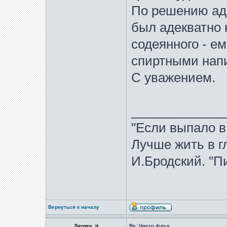
По решению ад
был адекватно 
содеянного - е
спиртными напи
С уважением.
_____________
"Если выпало в
Лучше жить в гл
И.Бродский. "Пи
Вернуться к началу
Sergey_it
Re: Чисто флуд