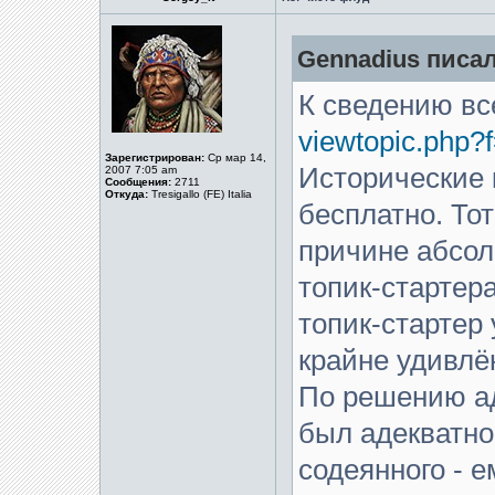
Gennadius писал
К сведению вс
viewtopic.php?
Зарегистрирован:
Ср мар 14,
Исторические 
2007 7:05 am
Сообщения:
2711
Откуда:
Tresigallo (FE) Italia
бесплатно. То
причине абсол
топик-стартер
топик-стартер
крайне удивлё
По решению а
был адекватно
содеянного - 