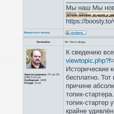
Мы наш Мы нов
https://boosty.t
Вернуться к началу
Gennadius
Re: Чисто флуд
К сведению все
viewtopic.php?f
Исторические к
Зарегистрирован:
Пт окт 03,
бесплатно. Тот
2008 5:22 pm
Сообщения:
1600
Откуда:
Сочи
причине абсолю
топик-стартера
топик-стартер 
крайне удивлён