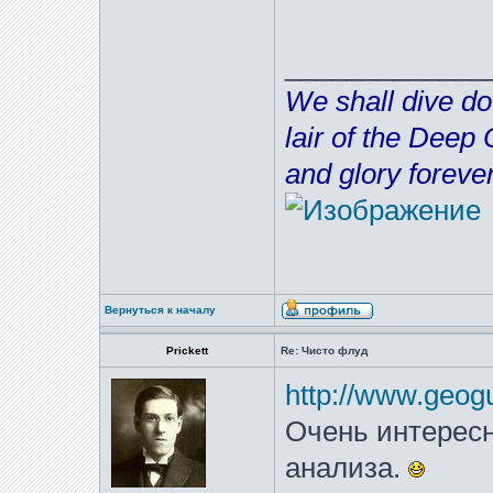
_____________
We shall dive do
lair of the Deep
and glory forever
Вернуться к началу
Prickett
Re: Чисто флуд
http://www.geog
Очень интересн
анализа.