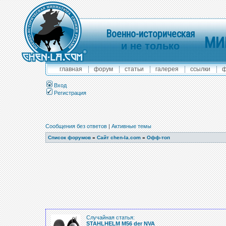
Военно-историческая
МИ
и не только
главная
форум
статьи
галерея
ссылки
ф
Вход
Регистрация
Сообщения без ответов
|
Активные темы
Список форумов
»
Сайт chen-la.com
»
Офф-топ
Случайная статья:
STAHLHELM M56 der NVA