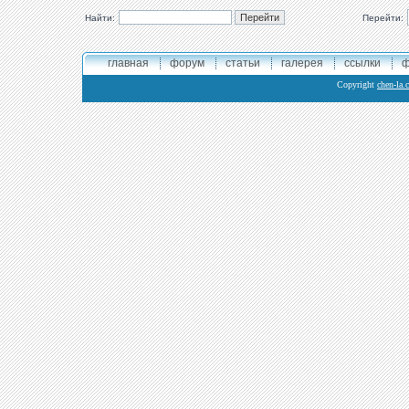
Найти:
Перейти:
главная
форум
статьи
галерея
ссылки
ф
Copyright
chen-la.