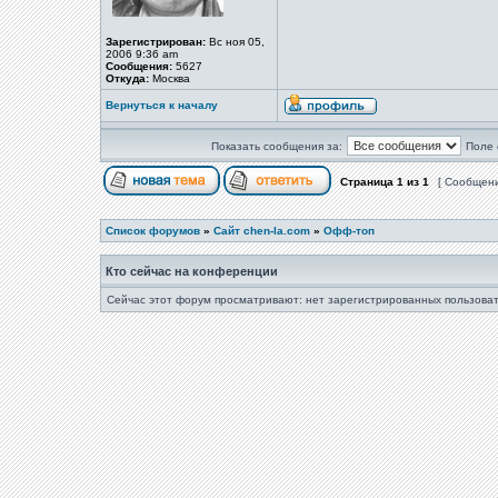
Зарегистрирован:
Вс ноя 05,
2006 9:36 am
Сообщения:
5627
Откуда:
Москва
Вернуться к началу
Показать сообщения за:
Поле 
Страница
1
из
1
[ Сообщени
Список форумов
»
Сайт chen-la.com
»
Офф-топ
Кто сейчас на конференции
Сейчас этот форум просматривают: нет зарегистрированных пользоват