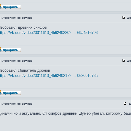
e: Абсолютное оружие
До
зобразил древних скифов
ttps://vk.com/video20011613_456240220? ... 69a4516793
e: Абсолютное оружие
До
зобразил сбиватель дронов
ttps://vk.com/video20011613_456240217? ... 062091c73a
e: Абсолютное оружие
Д
инамично и актуально. От скифов древний Шумер убегал, которому баш