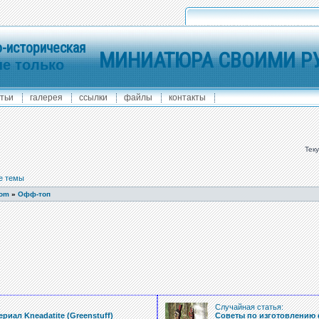
-историческая
МИНИАТЮРА СВОИМИ Р
не только
тьи
галерея
ссылки
файлы
контакты
Тек
е темы
com
»
Офф-топ
:
Случайная статья:
иал Kneadatite (Greenstuff)
Советы по изготовлению 