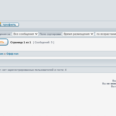
ения за:
Поле сортировки
Страница
1
из
1
[ Сообщений: 5 ]
com
»
Офф-топ
: нет зарегистрированных пользователей и гости: 4
В
Вы
не мож
Вы