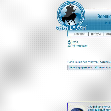
Военно
и 
главная
форум
ста
Вход
Регистрация
Сообщения без ответов
|
Активны
Список форумов
»
Сайт chen-la.
Случайная статья
Эпоксидный матер