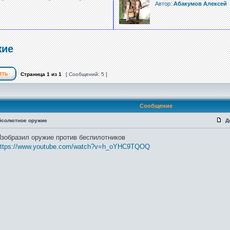
Автор:
Абакумов Алексей
жие
Страница
1
из
1
[ Сообщений: 5 ]
Сообщение
бсолютное оружие
Д
зобразил оружие против беспилотников
ttps://www.youtube.com/watch?v=h_oYHC9TQOQ