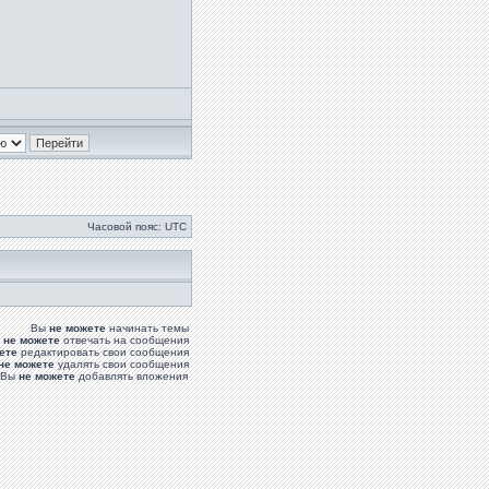
Часовой пояс: UTC
Вы
не можете
начинать темы
ы
не можете
отвечать на сообщения
ете
редактировать свои сообщения
не можете
удалять свои сообщения
Вы
не можете
добавлять вложения