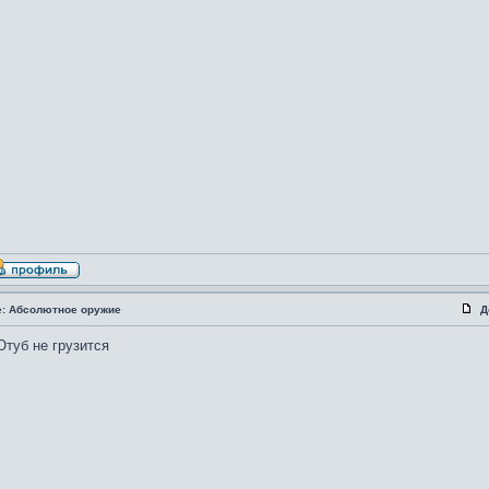
e: Абсолютное оружие
Д
туб не грузится