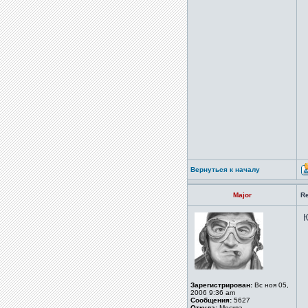
Вернуться к началу
Major
R
Ю
Зарегистрирован:
Вс ноя 05,
2006 9:36 am
Сообщения:
5627
Откуда:
Москва