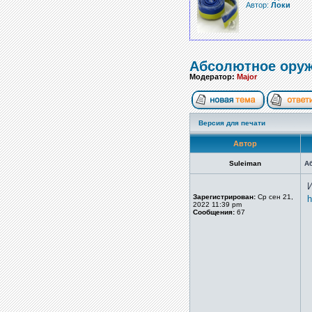
Автор:
Локи
Абсолютное ору
Модератор:
Major
Версия для печати
Автор
Suleiman
А
И
Зарегистрирован:
Ср сен 21,
h
2022 11:39 pm
Сообщения:
67