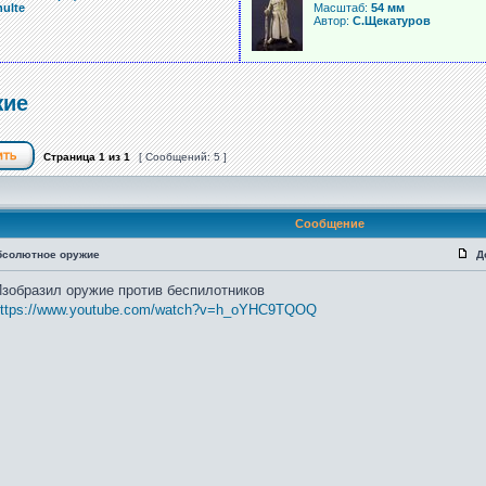
ulte
Масштаб:
54 мм
Автор:
С.Щекатуров
жие
Страница
1
из
1
[ Сообщений: 5 ]
Сообщение
бсолютное оружие
Д
зобразил оружие против беспилотников
ttps://www.youtube.com/watch?v=h_oYHC9TQOQ