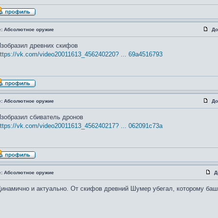
e: Абсолютное оружие
До
зобразил древних скифов
ttps://vk.com/video20011613_456240220? ... 69a4516793
e: Абсолютное оружие
До
зобразил сбиватель дронов
ttps://vk.com/video20011613_456240217? ... 062091c73a
e: Абсолютное оружие
Д
инамично и актуально. От скифов древний Шумер убегал, которому баш