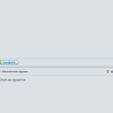
e: Абсолютное оружие
Д
туб не грузится