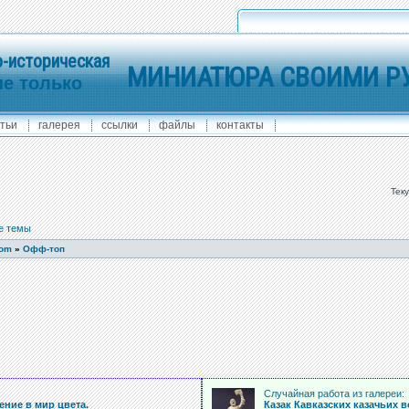
-историческая
МИНИАТЮРА СВОИМИ Р
не только
тьи
галерея
ссылки
файлы
контакты
Тек
е темы
com
»
Офф-топ
:
Случайная работа из галереи:
ние в мир цвета.
Казак Кавказских казачьих вой