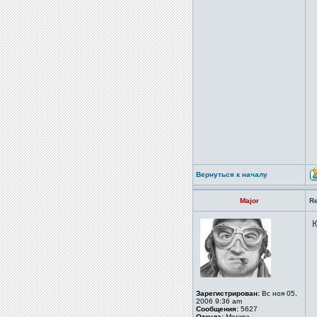
Вернуться к началу
Major
R
Ю
Зарегистрирован:
Вс ноя 05,
2006 9:36 am
Сообщения:
5627
Откуда:
Москва