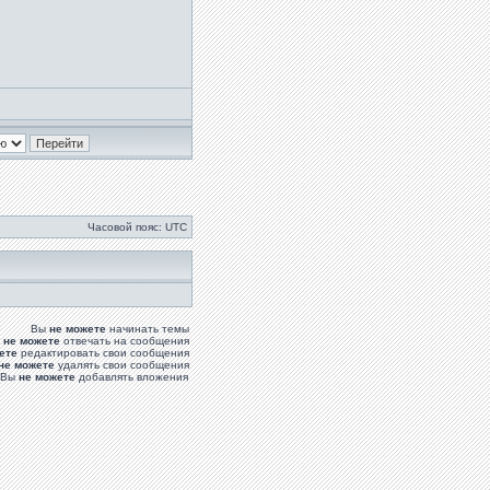
Часовой пояс: UTC
Вы
не можете
начинать темы
ы
не можете
отвечать на сообщения
ете
редактировать свои сообщения
не можете
удалять свои сообщения
Вы
не можете
добавлять вложения