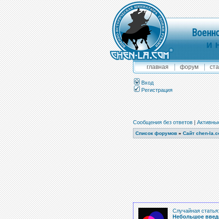
Военно
и 
главная
форум
ста
Вход
Регистрация
Сообщения без ответов
|
Активны
Список форумов
»
Сайт chen-la.
Случайная статья
Небольшое введе