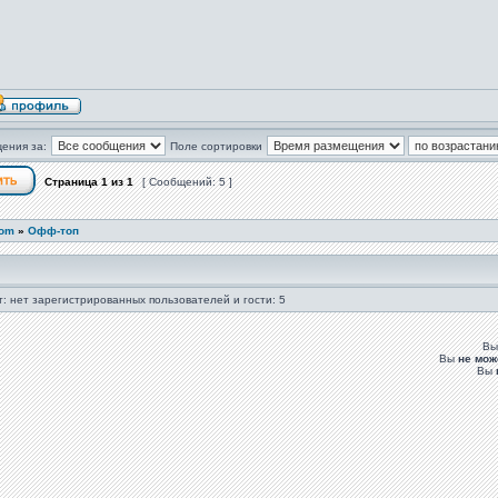
ения за:
Поле сортировки
Страница
1
из
1
[ Сообщений: 5 ]
com
»
Офф-топ
: нет зарегистрированных пользователей и гости: 5
В
Вы
не мож
Вы