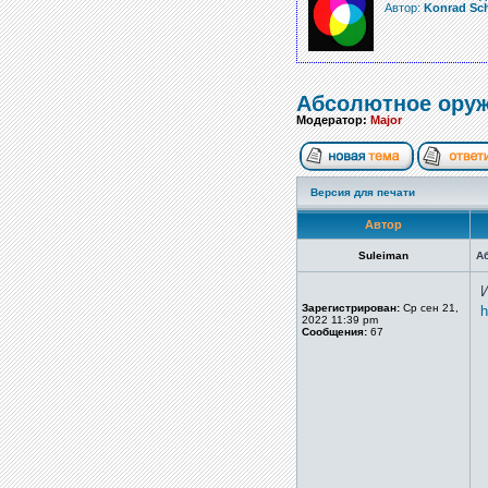
Автор:
Konrad Sch
Абсолютное ору
Модератор:
Major
Версия для печати
Автор
Suleiman
А
И
Зарегистрирован:
Ср сен 21,
h
2022 11:39 pm
Сообщения:
67