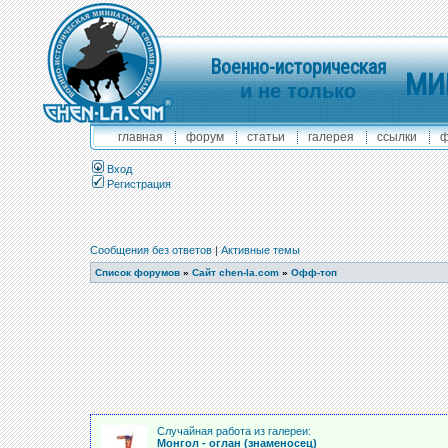
Военно-историческая
МИ
и не только
главная
форум
статьи
галерея
ссылки
ф
Вход
Регистрация
Сообщения без ответов
|
Активные темы
Список форумов
»
Сайт chen-la.com
»
Офф-топ
Случайная работа из галереи:
Монгол - оглан (знаменосец)