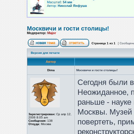
Масштаб:
54 мм
Автор:
Николай Янфуша
Москвичи и гости столицы!
Модератор:
Major
Страница
1
из
1
[ Сообщени
Версия для печати
Автор
Dima
Москвичи и гости столицы!
Сегодня были в
Неожиданное, п
раньше - науке
Москвы. Музей 
Зарегистрирован:
Ср апр 12,
2006 8:05 am
повертеть, при
Сообщения:
138
Откуда:
Москва
реконструкторс