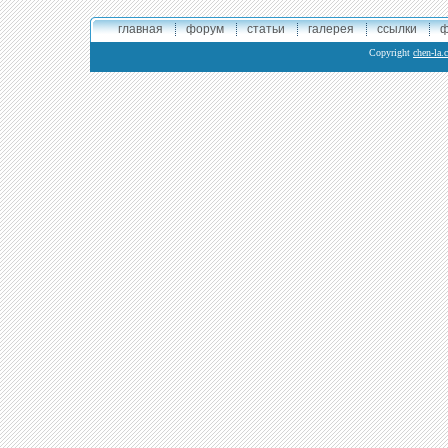
главная
форум
статьи
галерея
ссылки
ф
Copyright
chen-la.