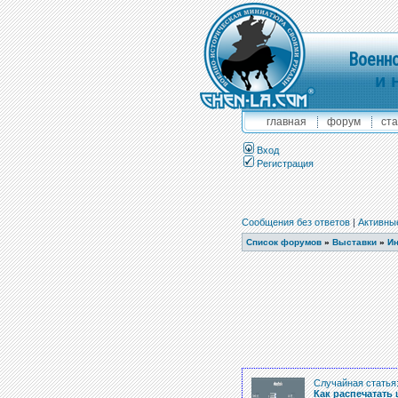
Военно
и 
главная
форум
ста
Вход
Регистрация
Сообщения без ответов
|
Активны
Список форумов
»
Выставки
»
Ин
Случайная статья
Как распечатать