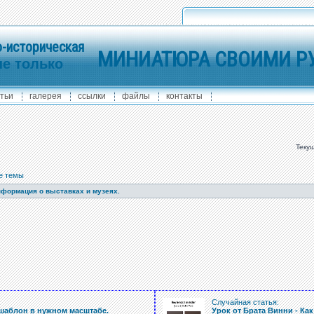
-историческая
МИНИАТЮРА СВОИМИ Р
не только
тьи
галерея
ссылки
файлы
контакты
Текущ
е темы
формация о выставках и музеях.
:
Случайная статья:
 шаблон в нужном масштабе.
Урок от Брата Винни - Ка