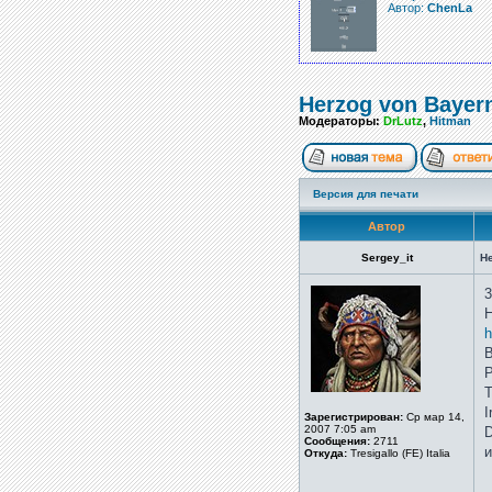
Автор:
ChenLa
Herzog von Bayer
Модераторы:
DrLutz
,
Hitman
Версия для печати
Автор
Sergey_it
He
3
H
h
В
P
T
I
Зарегистрирован:
Ср мар 14,
2007 7:05 am
D
Сообщения:
2711
и
Откуда:
Tresigallo (FE) Italia