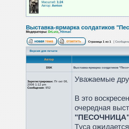
Масштаб:
1:24
Автор:
Aerton
Выставка-ярмарка солдатиков "Пе
Модераторы:
DrLutz
,
Hitman
Страница
1
из
1
[ Сообщени
Версия для печати
Автор
DSK
Выставка-ярмарка солдатиков "Песо
Уважаемые друз
Зарегистрирован:
Пт окт 06,
2006 1:12 pm
Сообщения:
952
В это воскресе
очередная выст
"ПЕСОЧНИЦА
Туса ожидается