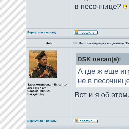
в песочнице?
Вернуться к началу
Jab
Re: Выставка-ярмарка солдатиков "П
DSK писал(а):
А где ж еще иг
не в песочниц
Зарегистрирован:
Вс сен 14,
2014 5:37 am
Сообщения:
821
Вот и я об этом
Откуда:
1rq
Вернуться к началу