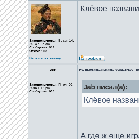
Клёвое назван
Зарегистрирован:
Вс сен 14,
2014 5:37 am
Сообщения:
821
Откуда:
1rq
Вернуться к началу
DSK
Re: Выставка-ярмарка солдатиков "П
Зарегистрирован:
Пт окт 06,
Jab писал(а):
2006 1:12 pm
Сообщения:
952
Клёвое назван
А где ж еще игр