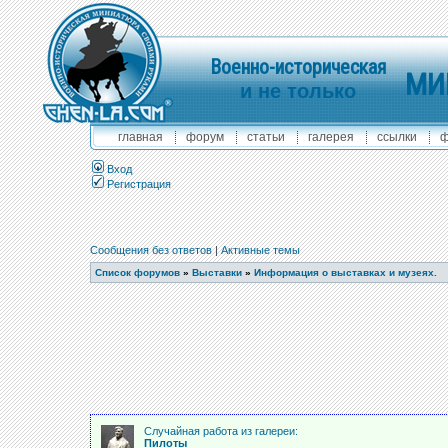
Военно-историческая
МИ
и не только
главная
форум
статьи
галерея
ссылки
ф
Вход
Регистрация
Сообщения без ответов
|
Активные темы
Список форумов
»
Выставки
»
Информация о выставках и музеях.
Случайная работа из галереи:
Пилоты