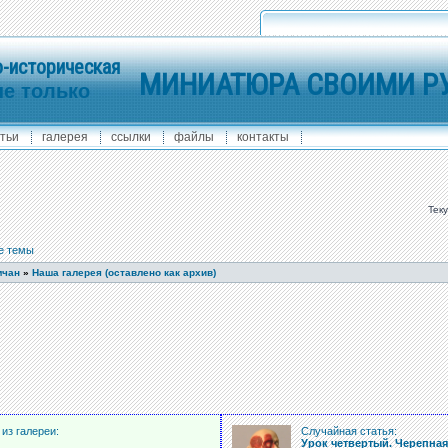
-историческая
МИНИАТЮРА СВОИМИ Р
не только
тьи
галерея
ссылки
файлы
контакты
Тек
е темы
мчан
»
Наша галерея (оставлено как архив)
из галереи:
Случайная статья:
Урок четвертый. Черепная