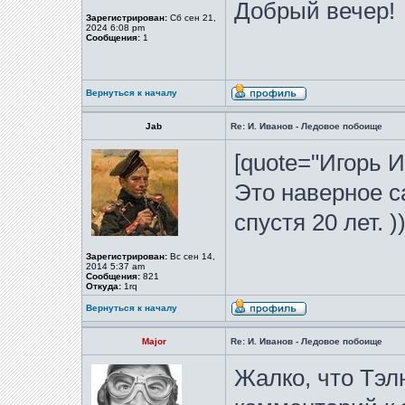
Добрый вечер!
Зарегистрирован:
Сб сен 21,
2024 6:08 pm
Сообщения:
1
Вернуться к началу
Jab
Re: И. Иванов - Ледовое побоище
[quote="Игорь И
Это наверное с
спустя 20 лет. )
Зарегистрирован:
Вс сен 14,
2014 5:37 am
Сообщения:
821
Откуда:
1rq
Вернуться к началу
Major
Re: И. Иванов - Ледовое побоище
Жалко, что Тэл