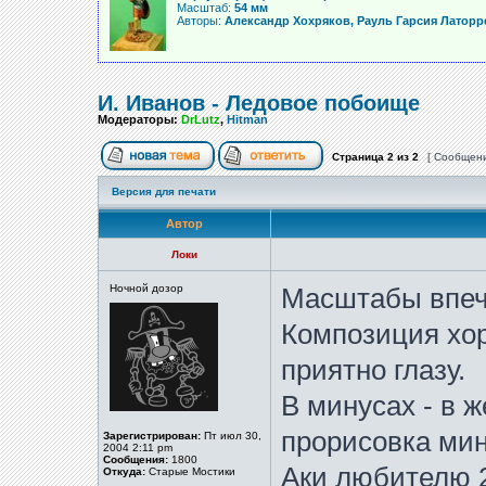
Масштаб:
54 мм
Авторы:
Александр Хохряков, Рауль Гарсия Латорр
И. Иванов - Ледовое побоище
Модераторы:
DrLutz
,
Hitman
Страница
2
из
2
[ Сообщени
Версия для печати
Автор
Локи
Ночной дозор
Масштабы впеча
Композиция хор
приятно глазу.
В минусах - в 
прорисовка ми
Зарегистрирован:
Пт июл 30,
2004 2:11 pm
Сообщения:
1800
Аки любителю 
Откуда:
Старые Мостики