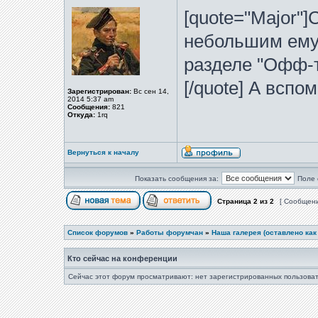
[quote="Major"]
небольшим ему 
разделе "Офф-т
[/quote] А вспо
Зарегистрирован:
Вс сен 14,
2014 5:37 am
Сообщения:
821
Откуда:
1rq
Вернуться к началу
Показать сообщения за:
Поле 
Страница
2
из
2
[ Сообщени
Список форумов
»
Работы форумчан
»
Наша галерея (оставлено как
Кто сейчас на конференции
Сейчас этот форум просматривают: нет зарегистрированных пользоват