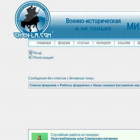
Военно-историческая
МИ
и не только
главная
форум
статьи
галерея
ссылки
ф
Вход
Регистрация
Сообщения без ответов
|
Активные темы
Список форумов
»
Работы форумчан
»
Наша галерея (оставлено как
Случайная работа из галереи:
Нортумбериец или Североангличанин