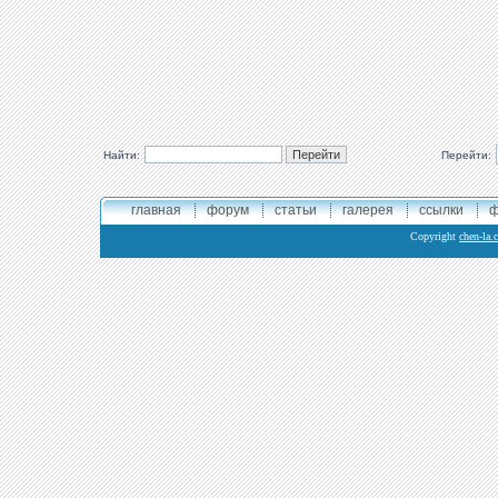
Найти:
Перейти:
главная
форум
статьи
галерея
ссылки
ф
Copyright
chen-la.