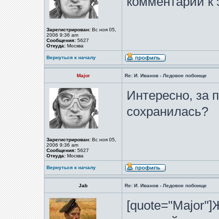
комментарий к 
Зарегистрирован:
Вс ноя 05,
2006 9:36 am
Сообщения:
5627
Откуда:
Москва
Вернуться к началу
Major
Re: И. Иванов - Ледовое побоище
Интересно, за 
сохранилась?
Зарегистрирован:
Вс ноя 05,
2006 9:36 am
Сообщения:
5627
Откуда:
Москва
Вернуться к началу
Jab
Re: И. Иванов - Ледовое побоище
[quote="Major"]