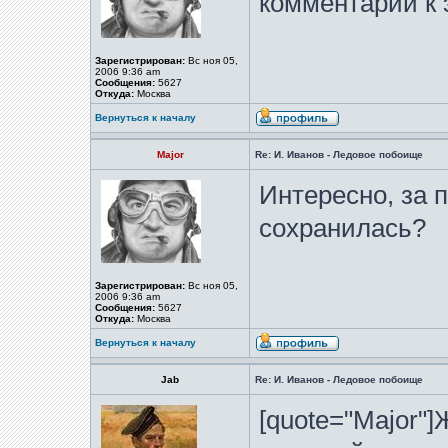
комментарий к 
Зарегистрирован:
Вс ноя 05,
2006 9:36 am
Сообщения:
5627
Откуда:
Москва
Вернуться к началу
Major
Re: И. Иванов - Ледовое побоище
Интересно, за 
сохранилась?
Зарегистрирован:
Вс ноя 05,
2006 9:36 am
Сообщения:
5627
Откуда:
Москва
Вернуться к началу
Jab
Re: И. Иванов - Ледовое побоище
[quote="Major"]