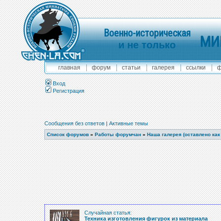
Военно-историческая
МИ
и не только
главная
форум
статьи
галерея
ссылки
ф
Вход
Регистрация
Сообщения без ответов
|
Активные темы
Список форумов
»
Работы форумчан
»
Наша галерея (оставлено как
Случайная статья:
Техника изготовления фигурок из материала