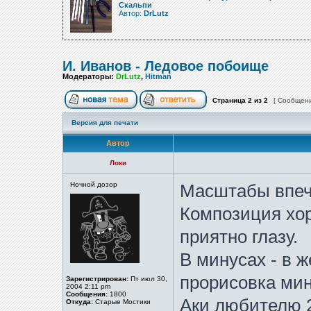
Скальпи
Автор:
DrLutz
И. Иванов - Ледовое побоище
Модераторы:
DrLutz
,
Hitman
Страница
2
из
2
[ Сообщени
Версия для печати
Автор
Локи
Ночной дозор
Масштабы впеча
Композиция хор
приятно глазу.
В минусах - в 
прорисовка ми
Зарегистрирован:
Пт июл 30,
2004 2:11 pm
Сообщения:
1800
Аки любителю 
Откуда:
Старые Мостики