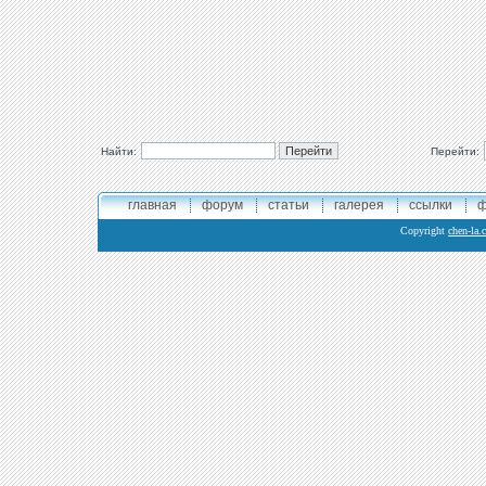
Найти:
Перейти:
главная
форум
статьи
галерея
ссылки
ф
Copyright
chen-la.