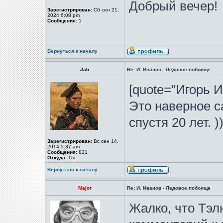
Добрый вечер!
Зарегистрирован:
Сб сен 21,
2024 6:08 pm
Сообщения:
1
Вернуться к началу
Jab
Re: И. Иванов - Ледовое побоище
[quote="Игорь И
Это наверное с
спустя 20 лет. )
Зарегистрирован:
Вс сен 14,
2014 5:37 am
Сообщения:
821
Откуда:
1rq
Вернуться к началу
Major
Re: И. Иванов - Ледовое побоище
Жалко, что Тэл