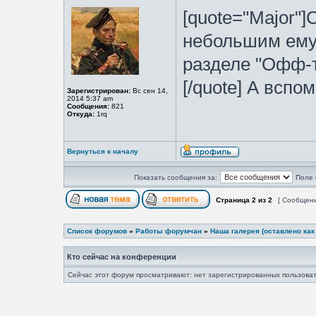
[quote="Major"]
небольшим ему 
разделе "Офф-т
[/quote] А вспо
Зарегистрирован:
Вс сен 14,
2014 5:37 am
Сообщения:
821
Откуда:
1rq
Вернуться к началу
Показать сообщения за:
Поле 
Страница
2
из
2
[ Сообщени
Список форумов
»
Работы форумчан
»
Наша галерея (оставлено как
Кто сейчас на конференции
Сейчас этот форум просматривают: нет зарегистрированных пользоват