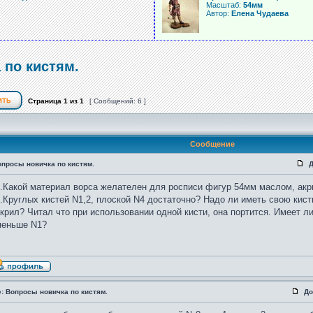
Масштаб:
54мм
Автор:
Елена Чудаева
 по кистям.
Страница
1
из
1
[ Сообщений: 6 ]
Сообщение
опросы новичка по кистям.
Д
.Какой материал ворса желателен для росписи фигур 54мм маслом, акр
.Круглых кистей N1,2, плоской N4 достаточно? Надо ли иметь свою кист
крил? Читал что при использовании одной кисти, она портится. Имеет л
меньше N1?
: Вопросы новичка по кистям.
До