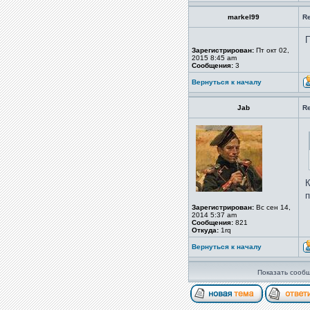
markel99
Re
П
Зарегистрирован:
Пт окт 02,
2015 8:45 am
Сообщения:
3
Вернуться к началу
Jab
Re
К
п
Зарегистрирован:
Вс сен 14,
2014 5:37 am
Сообщения:
821
Откуда:
1rq
Вернуться к началу
Показать сообщ