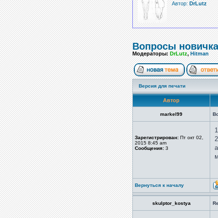
Автор:
DrLutz
Вопросы новичка
Модераторы:
DrLutz
,
Hitman
Версия для печати
Автор
markel99
В
1
Зарегистрирован:
Пт окт 02,
2
2015 8:45 am
а
Сообщения:
3
Вернуться к началу
skulptor_kostya
Re