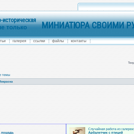
-историческая
МИНИАТЮРА СВОИМИ Р
не только
тьи
галерея
ссылки
файлы
контакты
Тек
е темы
Покраска
:
Случайная работа из галереи
ь лошадь
Арбалетчик с птицей