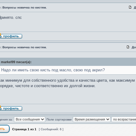
: Вопросы новичка по кистям.
Д
ринято. спс
: Вопросы новичка по кистям.
До
markel99 писал(а):
Надо ли иметь свою кисть под масло, свою под акрил?
ак минимум для собственного удобства и качества цвета, как максимум
орядке, чистоте и соответственно их долгой жизни.
ения за:
Поле сортировки
Страница
1
из
1
[ Сообщений: 6 ]