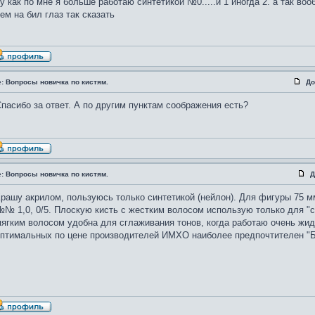
у как по мне я больше работаю синтетикой №0.....и 1 иногда 2. а так воо
ем на бил глаз так сказать
: Вопросы новичка по кистям.
До
пасибо за ответ. А по другим пунктам соображения есть?
: Вопросы новичка по кистям.
Д
рашу акрилом, пользуюсь только синтетикой (нейлон). Для фигуры 75 
№ 1,0, 0/5. Плоскую кисть с жестким волосом использую только для "су
ягким волосом удобна для сглаживания тонов, когда работаю очень жид
птимальных по цене производителей ИМХО наиболее предпочтителен "Б