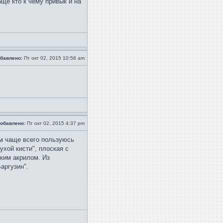
бще кто к чему привык и на
бавлено:
Пт окт 02, 2015 10:56 am
обавлено:
Пт окт 02, 2015 4:37 pm
мм чаще всего пользуюсь
хой кисти", плоская с
ким акрилом. Из
аргузин".