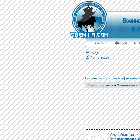
Военно
и 
главная
форум
ста
Вход
Регистрация
Сообщения без ответов
|
Активны
Список форумов
»
Миниатюра
»
Случайная статья
Учимся рисоват