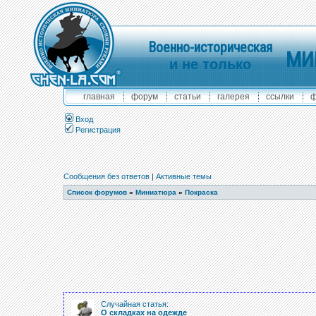
Военно-историческая
МИ
и не только
главная
форум
статьи
галерея
ссылки
ф
Вход
Регистрация
Сообщения без ответов
|
Активные темы
Список форумов
»
Миниатюра
»
Покраска
Случайная статья:
О складках на одежде