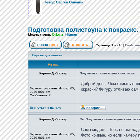
Автор:
Сергей Олюнин
Подготовка полистоуна к покраске.
Модераторы:
DrLutz
,
Hitman
Страница
1
из
1
[ Сообщени
Версия для печати
Автор
Кирилл Доброжир
Подготовка полистоуна к покраске.
Добрый день. Чем отмыть пле
Зарегистрирован:
Чт мар 05,
окраски? Фигуру отливаю сам.
2020 6:01 pm
Сообщения:
8
Вернуться к началу
Кирилл Доброжир
Re: Подготовка полистоуна к покраске
Сама модель. Торс не выклады
Зарегистрирован:
Чт мар 05,
Фото кривые, но если камеру 
2020 6:01 pm