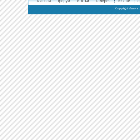
главная
форум
статьи
галерея
ссылки
ф
Copyright
chen-la.