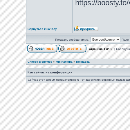
https://boosty.t
Вернуться к началу
Показать сообщения за:
Поле 
Страница
1
из
1
[ Сообщени
Список форумов
»
Миниатюра
»
Покраска
Кто сейчас на конференции
Сейчас этот форум просматривают: нет зарегистрированных пользоват