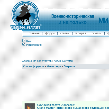
Военно-историческая
МИ
и не только
главная
форум
статьи
галерея
ссылки
ф
Вход
Регистрация
Сообщения без ответов
|
Активные темы
Список форумов
»
Миниатюра
»
Покраска
Случайная работа из галереи:
Grand Master Тевтонского рыцарского ордена ХIII век