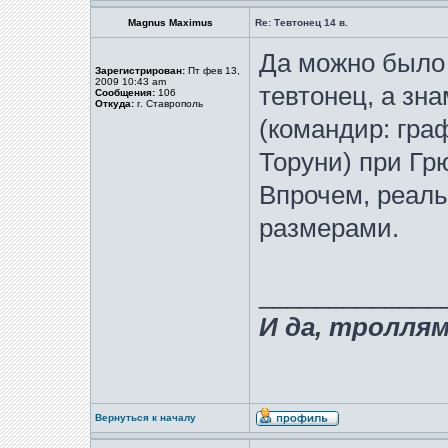
Magnus Maximus
Re: Тевтонец 14 в.
Да можно было 
Зарегистрирован:
Пт фев 13,
2009 10:43 am
тевтонец, а зн
Сообщения:
106
Откуда:
г. Ставрополь
(командир: гра
Торуни) при Гр
Впрочем, реаль
размерами.
_____________
И да, тролля
Вернуться к началу