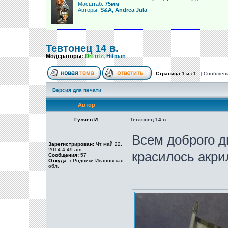
Масштаб:
75мм
Авторы:
S&A, Andrea Jula
Тевтонец 14 в.
Модераторы:
DrLutz
,
Hitman
Страница
1
из
1
[ Сообщени
Версия для печати
Автор
Гуляев И.
Тевтонец 14 в.
Всем доброго дн
Зарегистрирован:
Чт май 22,
2014 4:49 am
красилось акри
Сообщения:
57
Откуда:
г.Родники Ивановская
обл.