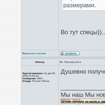
размерами.
Во тут спецы))..
Вернуться к началу
Khmorg
Re: Тевтонец 14 в.
Душевно получ
Зарегистрирован:
Ср дек 06,
2006 10:20 am
Сообщения:
3851
Откуда:
Россия г.Пенза
_____________
Мы наш Мы нов