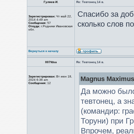
Гуляев И.
Re: Тевтонец 14 в.
Спасибо за доб
Зарегистрирован:
Чт май 22,
2014 4:49 am
сколько слов по
Сообщения:
57
Откуда:
г.Родники Ивановская
обл.
Вернуться к началу
007fdsa
Re: Тевтонец 14 в.
Зарегистрирован:
Вт июн 18,
Magnus Maximus 
2024 6:36 am
Сообщения:
12
Да можно было
тевтонец, а з
(командир: гр
Торуни) при Г
Впрочем, реал