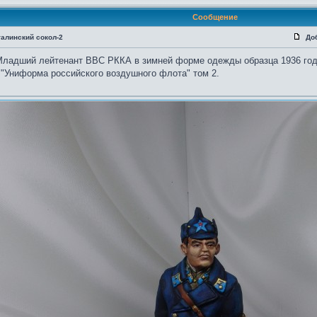
Сообщение
талинский сокол-2
До
ладший лейтенант ВВС РККА в зимней форме одежды образца 1936 года
 "Униформа российского воздушного флота" том 2.