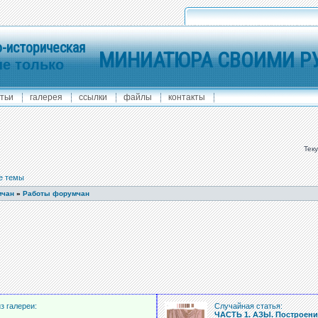
-историческая
МИНИАТЮРА СВОИМИ Р
не только
тьи
галерея
ссылки
файлы
контакты
Тек
е темы
мчан
»
Работы форумчан
з галереи:
Случайная статья:
ЧАСТЬ 1. АЗЫ. Построени