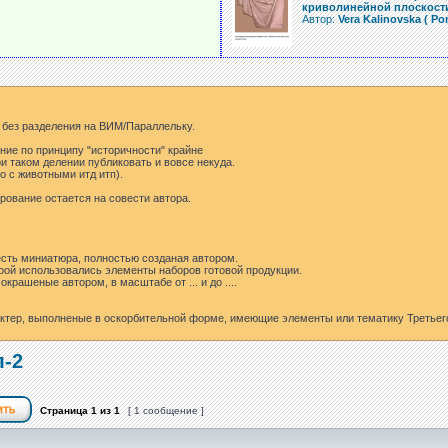
криволинейной плоскост
Автор:
Vera Kalinovska ( Po
 без разделения на ВИМ/Параллельку.
ние по принципу "историчности" крайне
ри таком делении публиковать и вовсе некуда.
о с животными итд итп).
рование остается на совести автора.
есть миниатюра, полностью созданая автором.
орой использовались элементы наборов готовой продукции.
крашеные автором, в масштабе от ... и до ....
тер, выполненые в оскорбительной форме, имеющие элементы или тематику Третьего
л-2
Страница
1
из
1
[ 1 сообщение ]