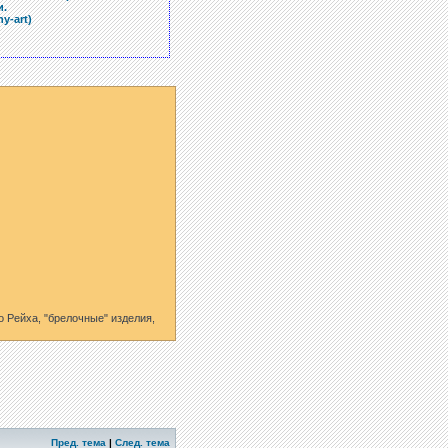
и.
ny-art)
 Рейха, "брелочные" изделия,
Пред. тема
|
След. тема