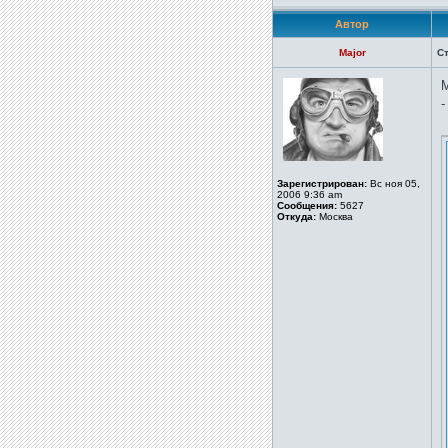
Автор
Major
С
М
-
Зарегистрирован:
Вс ноя 05,
2006 9:36 am
Сообщения:
5627
Откуда:
Москва