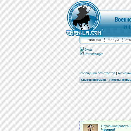
Военно
и 
главная
форум
ста
Вход
Регистрация
Сообщения без ответов
|
Активны
Список форумов
»
Работы фору
Случайная работа и
Часовой