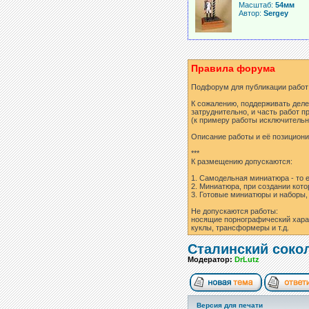
Масштаб:
54мм
Автор:
Sergey
Правила форума
Подфорум для публикации работ
К сожалению, поддерживать деле
затруднительно, и часть работ п
(к примеру работы исключительн
Описание работы и её позициони
***
К размещению допускаются:
1. Самодельная миниатюра - то 
2. Миниатюра, при создании кот
3. Готовые миниатюры и наборы, о
Не допускаются работы:
носящие порнографический харак
куклы, трансформеры и т.д.
Сталинский соко
Модератор:
DrLutz
Версия для печати