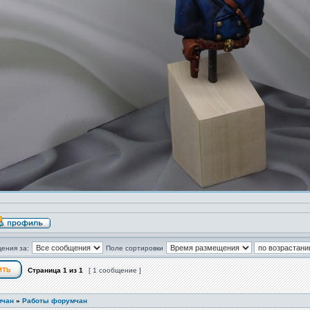
ения за:
Поле сортировки
Страница
1
из
1
[ 1 сообщение ]
мчан
»
Работы форумчан