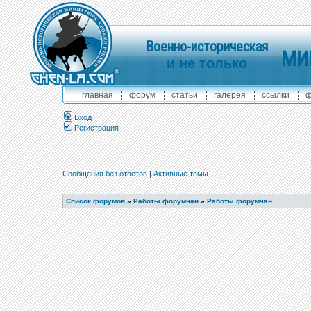
Военно-историческая
МИ
и не только
главная
форум
статьи
галерея
ссылки
ф
Вход
Регистрация
Сообщения без ответов
|
Активные темы
Список форумов
»
Работы форумчан
»
Работы форумчан