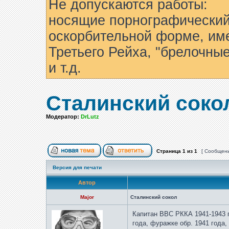
Не допускаются работы:
носящие порнографический
оскорбительной форме, им
Третьего Рейха, "брелочны
и т.д.
Сталинский соко
Модератор:
DrLutz
Страница
1
из
1
[ Сообщени
Версия для печати
Автор
Major
Сталинский сокол
Капитан ВВС РККА 1941-1943 г.
года, фуражке обр. 1941 года