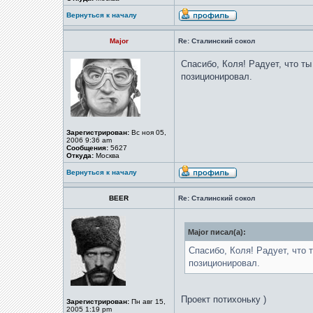
Вернуться к началу
Major
Re: Сталинский сокол
Спасибо, Коля! Радует, что ты
позиционировал.
Зарегистрирован:
Вс ноя 05,
2006 9:36 am
Сообщения:
5627
Откуда:
Москва
Вернуться к началу
BEER
Re: Сталинский сокол
Major писал(а):
Спасибо, Коля! Радует, что 
позиционировал.
Проект потихоньку )
Зарегистрирован:
Пн авг 15,
2005 1:19 pm