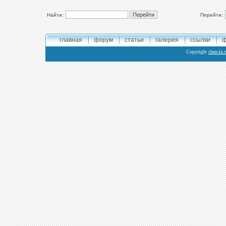
Найти:
Перейти:
главная
форум
статьи
галерея
ссылки
ф
Copyright
chen-la.