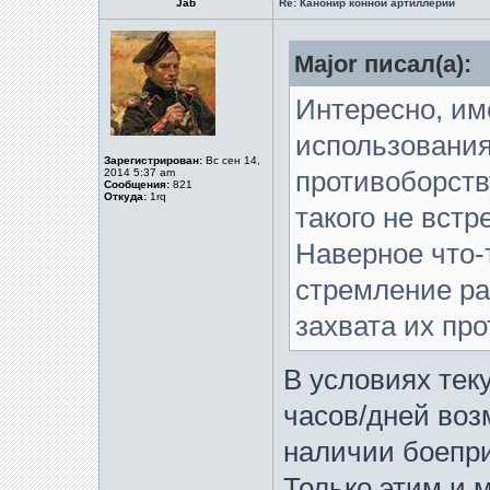
Jab
Re: Канонир конной артиллерии
Major писал(а):
Интересно, им
использовани
Зарегистрирован:
Вс сен 14,
2014 5:37 am
противоборст
Сообщения:
821
Откуда:
1rq
такого не встр
Наверное что-
стремление ра
захвата их пр
В условиях тек
часов/дней воз
наличии боепри
Только этим и 