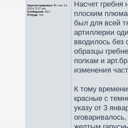
Насчет гребня 
Зарегистрирован:
Вс сен 14,
2014 5:37 am
плоским плюмаж
Сообщения:
821
Откуда:
1rq
был для всей т
артиллерии од
вводилось без 
образцы гребн
полкам и арт.бр
изменения част
К тому времени
красные с темн
указу от 3 янва
оговаривалось,
желтым гарусн