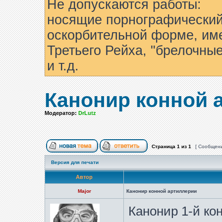
Не допускаются работы:
носящие порнографический
оскорбительной форме, им
Третьего Рейха, "брелочны
и т.д.
Канонир конной 
Модератор:
DrLutz
Страница
1
из
1
[ Сообщени
Версия для печати
Автор
Major
Канонир конной артиллерии
Канонир 1-й ко