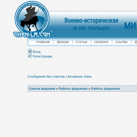
Военно-историческая
МИ
и не только
главная
форум
статьи
галерея
ссылки
ф
Вход
Регистрация
Сообщения без ответов
|
Активные темы
Список форумов
»
Работы форумчан
»
Работы форумчан