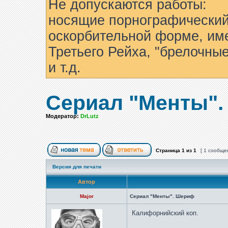
Не допускаются работы:
носящие порнографический
оскорбительной форме, им
Третьего Рейха, "брелочны
и т.д.
Сериал "Менты"
Модератор:
DrLutz
Страница
1
из
1
[ 1 сообще
Версия для печати
Автор
Major
Сериал "Менты". Шериф
Калифорнийский коп.