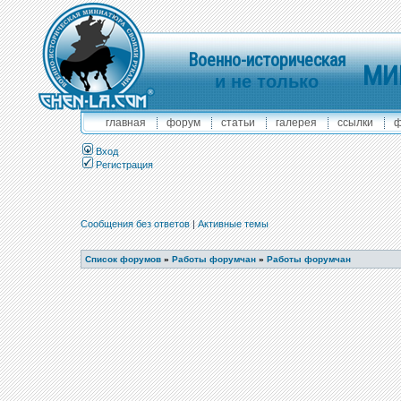
Военно-историческая
МИ
и не только
главная
форум
статьи
галерея
ссылки
ф
Вход
Регистрация
Сообщения без ответов
|
Активные темы
Список форумов
»
Работы форумчан
»
Работы форумчан