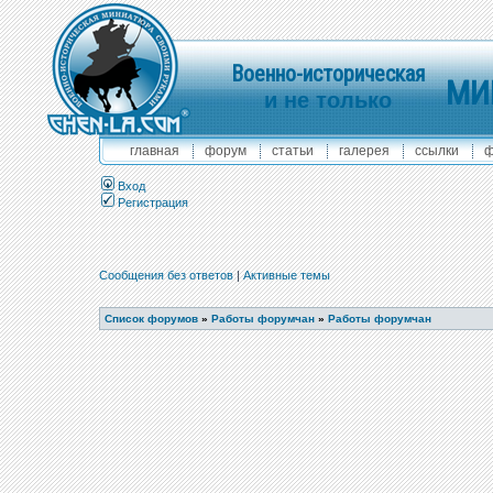
Военно-историческая
МИ
и не только
главная
форум
статьи
галерея
ссылки
ф
Вход
Регистрация
Сообщения без ответов
|
Активные темы
Список форумов
»
Работы форумчан
»
Работы форумчан