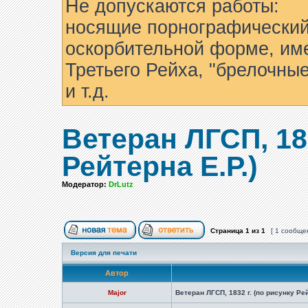
Не допускаются работы:
носящие порнографический
оскорбительной форме, им
Третьего Рейха, "брелочны
и т.д.
Ветеран ЛГСП, 183
Рейтерна Е.Р.)
Модератор:
DrLutz
Страница
1
из
1
[ 1 сообще
Версия для печати
Автор
Major
Ветеран ЛГСП, 1832 г. (по рисунку Рей