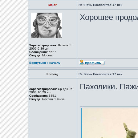
Major
Re: Речь Посполитая 17 век
Хорошее продо
Зарегистрирован:
Вс ноя 05,
2006 9:36 am
Сообщения:
5627
Откуда:
Москва
Вернуться к началу
Khmorg
Re: Речь Посполитая 17 век
Пахолики. Паж
Зарегистрирован:
Ср дек 06,
2006 10:20 am
Сообщения:
3851
Откуда:
Россия г.Пенза