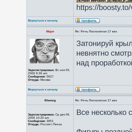
https://boosty.t
Вернуться к началу
Major
Re: Речь Посполитая 17 век
Затонируй крыль
невнятно смотр
над проработко
Зарегистрирован:
Вс ноя 05,
2006 9:36 am
Сообщения:
5627
Откуда:
Москва
Вернуться к началу
Khmorg
Re: Речь Посполитая 17 век
Все несколько 
Зарегистрирован:
Ср дек 06,
2006 10:20 am
Сообщения:
3851
Откуда:
Россия г.Пенза
Фигуры поздней