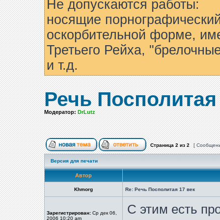
Не допускаются работы:
носящие порнографический
оскорбительной форме, им
Третьего Рейха, "брелочны
и т.д.
Речь Посполитая 
Модератор:
DrLutz
Страница
2
из
2
[ Сообщени
Версия для печати
Автор
Khmorg
Re: Речь Посполитая 17 век
С этим есть пр
Зарегистрирован:
Ср дек 06,
2006 10:20 am