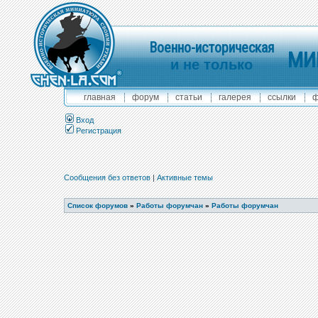
Военно-историческая
МИ
и не только
главная
форум
статьи
галерея
ссылки
ф
Вход
Регистрация
Сообщения без ответов
|
Активные темы
Список форумов
»
Работы форумчан
»
Работы форумчан