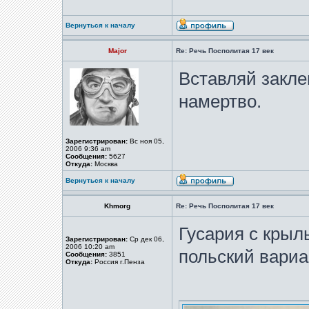
Вернуться к началу
Major
Re: Речь Посполитая 17 век
Вставляй закле
намертво.
Зарегистрирован:
Вс ноя 05,
2006 9:36 am
Сообщения:
5627
Откуда:
Москва
Вернуться к началу
Khmorg
Re: Речь Посполитая 17 век
Гусария с крыл
Зарегистрирован:
Ср дек 06,
2006 10:20 am
польский вариа
Сообщения:
3851
Откуда:
Россия г.Пенза