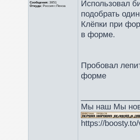
Использовал би
Сообщения:
3851
Откуда:
Россия г.Пенза
подобрать один
Клёпки при фор
в форме.
Пробовал лепит
форме
_____________
Мы наш Мы нов
https://boosty.t