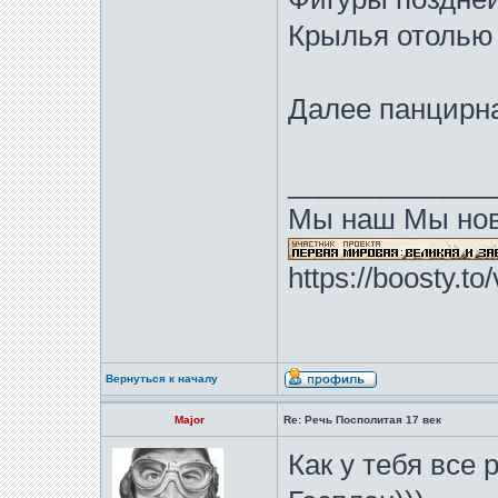
Крылья отолью 
Далее панцирна
_____________
Мы наш Мы нов
https://boosty.t
Вернуться к началу
Major
Re: Речь Посполитая 17 век
Как у тебя все