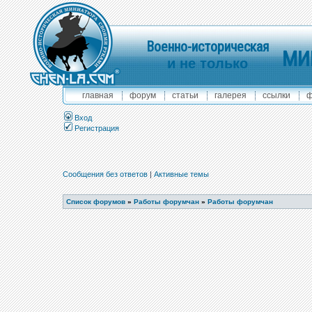
Военно-историческая
МИ
и не только
главная
форум
статьи
галерея
ссылки
ф
Вход
Регистрация
Сообщения без ответов
|
Активные темы
Список форумов
»
Работы форумчан
»
Работы форумчан