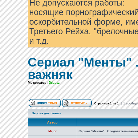
Не допускаются работы:
носящие порнографический
оскорбительной форме, им
Третьего Рейха, "брелочны
и т.д.
Сериал "Менты" 
важняк
Модератор:
DrLutz
Страница
1
из
1
[ 1 сообще
Версия для печати
Автор
Major
Сериал "Менты" . Следователь-важня