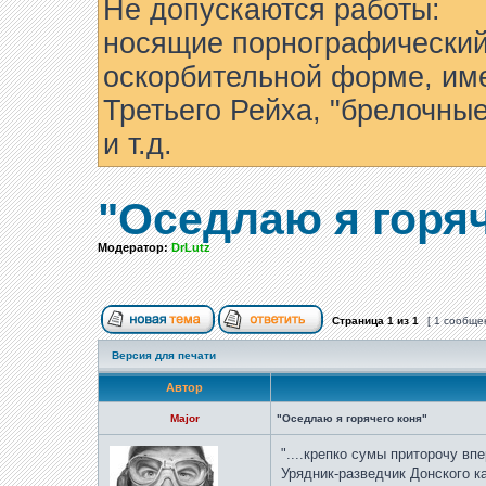
Не допускаются работы:
носящие порнографический
оскорбительной форме, им
Третьего Рейха, "брелочны
и т.д.
"Оседлаю я горяч
Модератор:
DrLutz
Страница
1
из
1
[ 1 сообще
Версия для печати
Автор
Major
"Оседлаю я горячего коня"
"....крепко сумы приторочу вп
Урядник-разведчик Донского ка