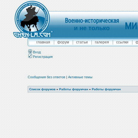
Военно-историческая
МИ
и не только
главная
форум
статьи
галерея
ссылки
ф
Вход
Регистрация
Сообщения без ответов
|
Активные темы
Список форумов
»
Работы форумчан
»
Работы форумчан