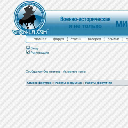
Военно-историческая
МИ
и не только
главная
форум
статьи
галерея
ссылки
ф
Вход
Регистрация
Сообщения без ответов
|
Активные темы
Список форумов
»
Работы форумчан
»
Работы форумчан