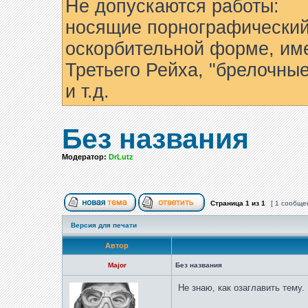
Не допускаются работы:
носящие порнографический
оскорбительной форме, им
Третьего Рейха, "брелочны
и т.д.
Без названия
Модератор:
DrLutz
Страница
1
из
1
[ 1 сообще
Версия для печати
Автор
Major
Без названия
Не знаю, как озаглавить тему.