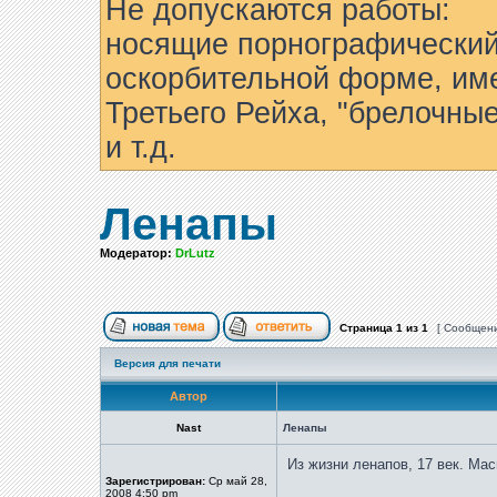
Не допускаются работы:
носящие порнографический
оскорбительной форме, им
Третьего Рейха, "брелочны
и т.д.
Ленапы
Модератор:
DrLutz
Страница
1
из
1
[ Сообщени
Версия для печати
Автор
Nast
Ленапы
Из жизни ленапов, 17 век. Ма
Зарегистрирован:
Ср май 28,
2008 4:50 pm