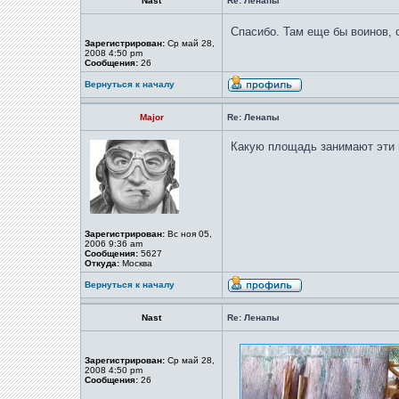
Nast
Re: Ленапы
Спасибо. Там еще бы воинов, о
Зарегистрирован:
Ср май 28,
2008 4:50 pm
Сообщения:
26
Вернуться к началу
Major
Re: Ленапы
Какую площадь занимают эти 
Зарегистрирован:
Вс ноя 05,
2006 9:36 am
Сообщения:
5627
Откуда:
Москва
Вернуться к началу
Nast
Re: Ленапы
Зарегистрирован:
Ср май 28,
2008 4:50 pm
Сообщения:
26