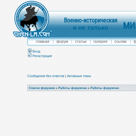
Военно-историческая
МИ
и не только
главная
форум
статьи
галерея
ссылки
ф
Вход
Регистрация
Сообщения без ответов
|
Активные темы
Список форумов
»
Работы форумчан
»
Работы форумчан