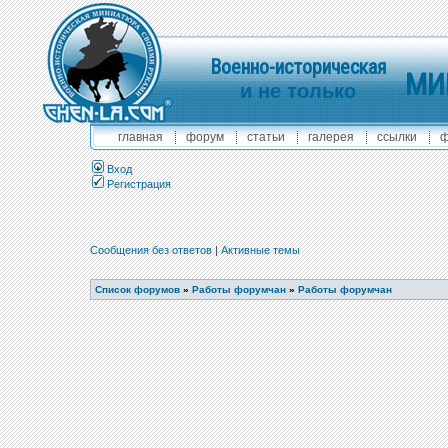
Военно-историческая
МИ
и не только
главная
форум
статьи
галерея
ссылки
ф
Вход
Регистрация
Сообщения без ответов
|
Активные темы
Список форумов
»
Работы форумчан
»
Работы форумчан