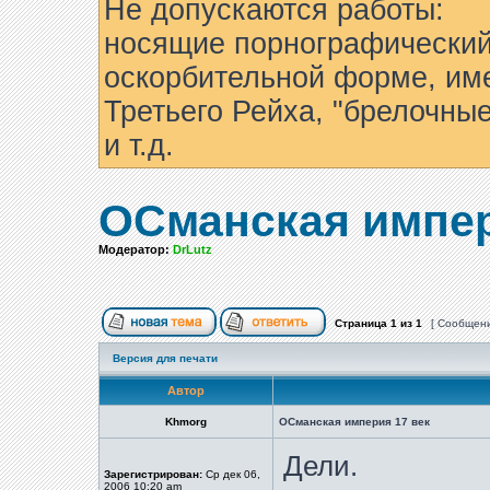
Не допускаются работы:
носящие порнографический
оскорбительной форме, им
Третьего Рейха, "брелочны
и т.д.
ОСманская импер
Модератор:
DrLutz
Страница
1
из
1
[ Сообщени
Версия для печати
Автор
Khmorg
ОСманская империя 17 век
Дели.
Зарегистрирован:
Ср дек 06,
2006 10:20 am