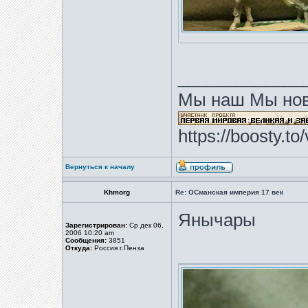
_____________
Мы наш Мы нов
https://boosty.t
Вернуться к началу
Khmorg
Re: ОСманская империя 17 век
Янычары
Зарегистрирован:
Ср дек 06,
2006 10:20 am
Сообщения:
3851
Откуда:
Россия г.Пенза