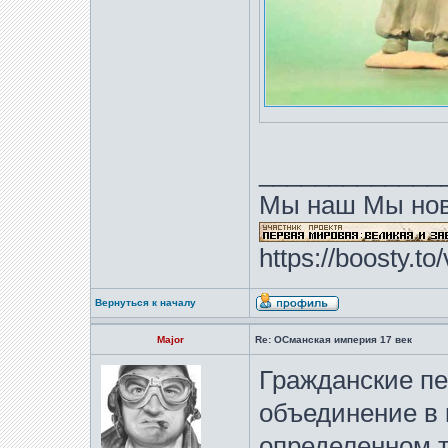
_____________
Мы наш Мы нов
https://boosty.t
Вернуться к началу
Major
Re: ОСманская империя 17 век
Гражданские пе
объединение в 
определенном т