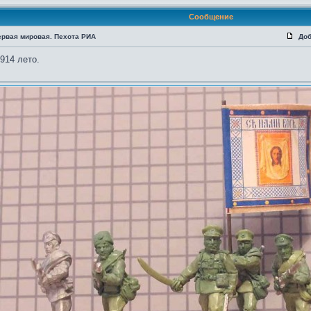
Сообщение
ервая мировая. Пехота РИА
Доб
914 лето.