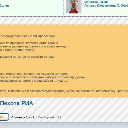
Масштаб:
54 мм
болев
Авторы:
Константин, С. Зло
 без разделения на ВИМ/Параллельку.
ние по принципу "историчности" крайне
ри таком делении публиковать и вовсе некуда.
о с животными итд итп).
рование остается на совести автора.
есть миниатюра, полностью созданая автором.
орой использовались элементы наборов готовой продукции.
крашеные автором, в масштабе от ... и до ....
тер, выполненые в оскорбительной форме, имеющие элементы или тематику Третьего
 Пехота РИА
Страница
1
из
1
[ Сообщений: 11 ]