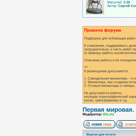
Масштаб:
1:16
Автор:
Сергей Со
Правила форума
Подфорум для публикации работ
К сожалению, поддерживать деле
затруднительно, и часть работ п
(к примеру работы исключительн
Описание работы и её позициони
***
К размещению допускаются:
1. Самодельная миниатюра - то 
2. Миниатюра, при создании кот
3. Готовые миниатюры и наборы, о
Не допускаются работы:
носящие порнографический харак
куклы, трансформеры и т.д.
Первая мировая.
Модератор:
DrLutz
Версия для печати