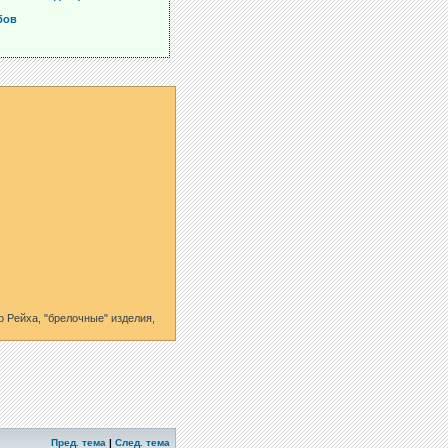
бов
 Рейха, "брелочные" изделия,
Пред. тема
|
След. тема