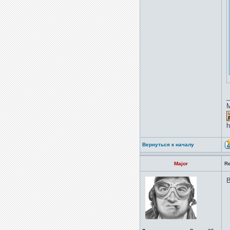
_
h
Вернуться к началу
Major
R
В