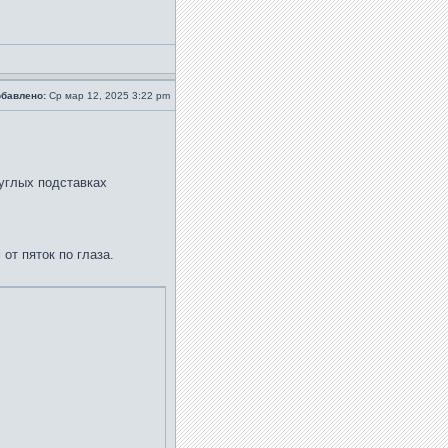
бавлено:
Ср мар 12, 2025 3:22 pm
углых подставках
от пяток по глаза.