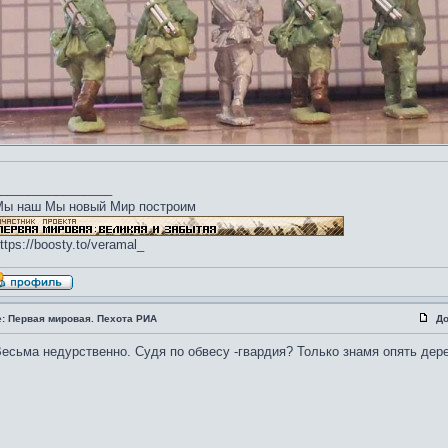
________________
Мы наш Мы новый Мир построим
ttps://boosty.to/veramal_
e: Первая мировая. Пехота РИА
До
есьма недурственно. Судя по обвесу -гвардия? Только знамя опять дер