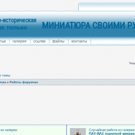
-историческая
МИНИАТЮРА СВОИМИ Р
не только
тьи
галерея
ссылки
файлы
контакты
Тек
е темы
мчан
»
Работы форумчан
из галереи:
Случайная работа из галереи
ПАУ-ВАУ, коренной америк