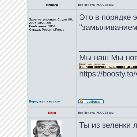
Khmorg
Re: Пехота РККА 28 мм
Это в порядке 
Зарегистрирован:
Ср дек 06,
2006 10:20 am
"замыливанием 
Сообщения:
3851
Откуда:
Россия г.Пенза
_____________
Мы наш Мы нов
https://boosty.t
Вернуться к началу
Major
Re: Пехота РККА 28 мм
Ты из зеленки 