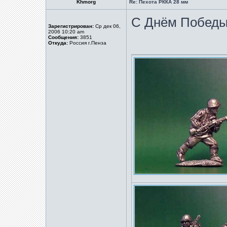
Khmorg
Re: Пехота РККА 28 мм
С Днём Победы!
Зарегистрирован:
Ср дек 06,
2006 10:20 am
Сообщения:
3851
Откуда:
Россия г.Пенза