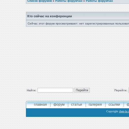
Список форумов
»
Работы форумчан
»
Работы форумчан
Кто сейчас на конференции
Сейчас этот форум просматривают: нет зарегистрированных пользоват
Найти:
Перейти:
главная
форум
статьи
галерея
ссылки
ф
Copyright
chen-la.