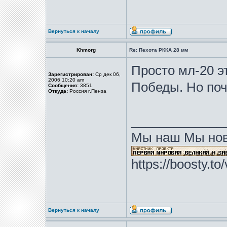
Вернуться к началу
Khmorg
Re: Пехота РККА 28 мм
Просто мл-20 э
Зарегистрирован:
Ср дек 06,
2006 10:20 am
Победы. Но поче
Сообщения:
3851
Откуда:
Россия г.Пенза
_____________
Мы наш Мы нов
https://boosty.t
Вернуться к началу