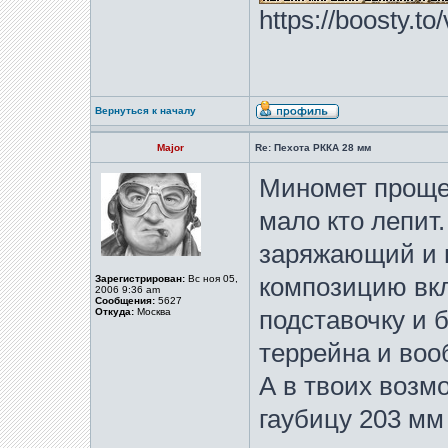
https://boosty.t
Вернуться к началу
Major
Re: Пехота РККА 28 мм
Миномет проще 
мало кто лепит.
заряжающий и 
Зарегистрирован:
Вс ноя 05,
композицию вк
2006 9:36 am
Сообщения:
5627
Откуда:
Москва
подставочку и 
террейна и воо
А в твоих возм
гаубицу 203 мм