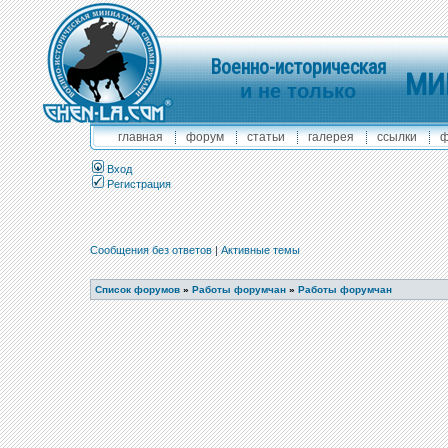
Военно-историческая
МИ
и не только
главная
форум
статьи
галерея
ссылки
ф
Вход
Регистрация
Сообщения без ответов
|
Активные темы
Список форумов
»
Работы форумчан
»
Работы форумчан