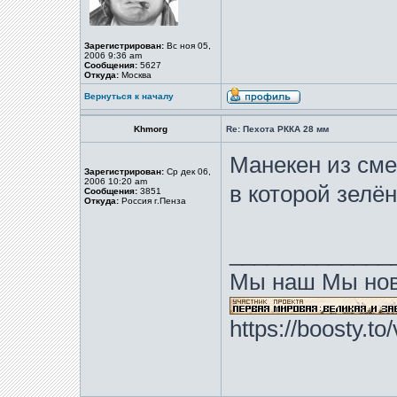
Зарегистрирован:
Вс ноя 05,
2006 9:36 am
Сообщения:
5627
Откуда:
Москва
Вернуться к началу
Khmorg
Re: Пехота РККА 28 мм
Манекен из сме
Зарегистрирован:
Ср дек 06,
2006 10:20 am
в которой зелён
Сообщения:
3851
Откуда:
Россия г.Пенза
_____________
Мы наш Мы нов
https://boosty.t