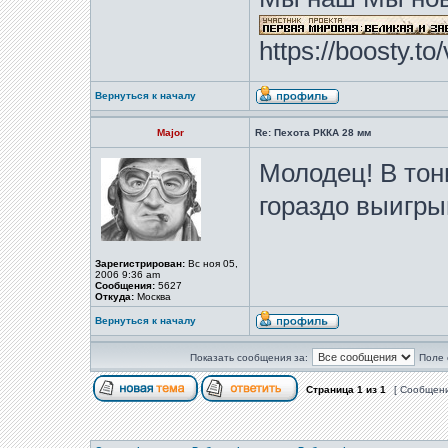
https://boosty.t
Вернуться к началу
Major
Re: Пехота РККА 28 мм
Молодец! В тон
гораздо выигр
Зарегистрирован:
Вс ноя 05,
2006 9:36 am
Сообщения:
5627
Откуда:
Москва
Вернуться к началу
Показать сообщения за:
Поле 
Страница
1
из
1
[ Сообщени