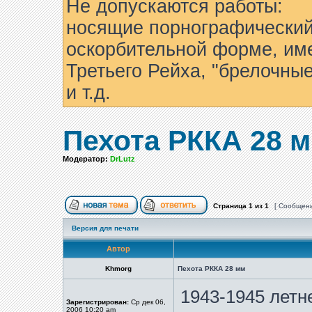
Не допускаются работы:
носящие порнографический
оскорбительной форме, им
Третьего Рейха, "брелочны
и т.д.
Пехота РККА 28 
Модератор:
DrLutz
Страница
1
из
1
[ Сообщени
Версия для печати
Автор
Khmorg
Пехота РККА 28 мм
1943-1945 лет
Зарегистрирован:
Ср дек 06,
2006 10:20 am