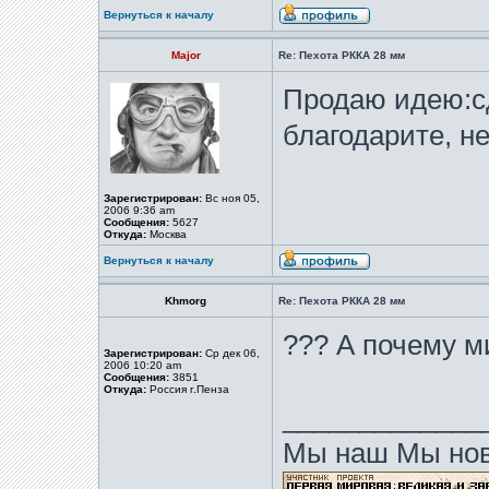
Вернуться к началу
Major
Re: Пехота РККА 28 мм
Продаю идею:с
благодарите, не
Зарегистрирован:
Вс ноя 05,
2006 9:36 am
Сообщения:
5627
Откуда:
Москва
Вернуться к началу
Khmorg
Re: Пехота РККА 28 мм
??? А почему м
Зарегистрирован:
Ср дек 06,
2006 10:20 am
Сообщения:
3851
Откуда:
Россия г.Пенза
_____________
Мы наш Мы нов