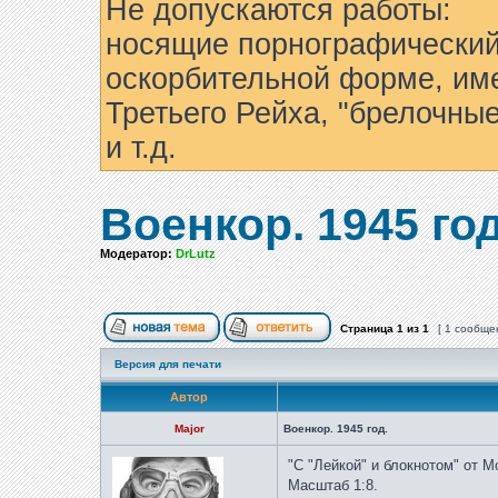
Не допускаются работы:
носящие порнографический
оскорбительной форме, им
Третьего Рейха, "брелочны
и т.д.
Военкор. 1945 год
Модератор:
DrLutz
Страница
1
из
1
[ 1 сообще
Версия для печати
Автор
Major
Военкор. 1945 год.
"С "Лейкой" и блокнотом" от 
Масштаб 1:8.