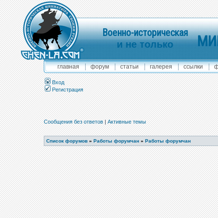
Военно-историческая
МИ
и не только
главная
форум
статьи
галерея
ссылки
ф
Вход
Регистрация
Сообщения без ответов
|
Активные темы
Список форумов
»
Работы форумчан
»
Работы форумчан