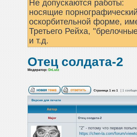
Не допускаются работы:
носящие порнографический
оскорбительной форме, им
Третьего Рейха, "брелочны
и т.д.
Отец солдата-2
Модератор:
DrLutz
Страница
1
из
1
[ 1 сообще
Версия для печати
Автор
Major
Отец солдата-2
"2" - потому что первая попыт
https://chen-la.com/forum/view