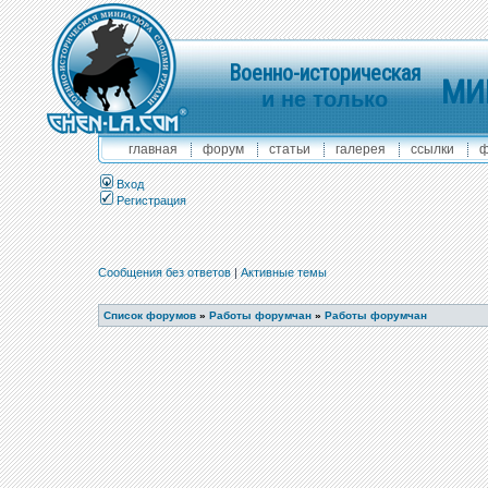
Военно-историческая
МИ
и не только
главная
форум
статьи
галерея
ссылки
ф
Вход
Регистрация
Сообщения без ответов
|
Активные темы
Список форумов
»
Работы форумчан
»
Работы форумчан