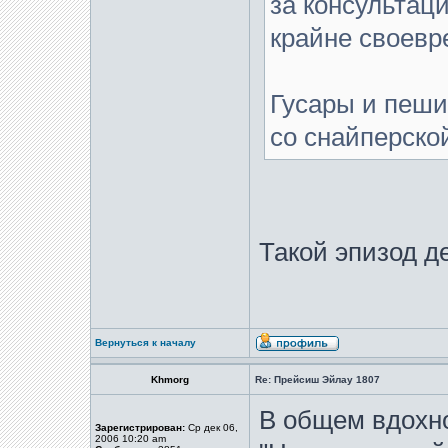
за консультац
крайне своевр
Гусары и пеши
со снайперско
Такой эпизод д
Вернуться к началу
Khmorg
Re: Прейсиш Эйлау 1807
В общем вдохн
Зарегистрирован:
Ср дек 06,
2006 10:20 am