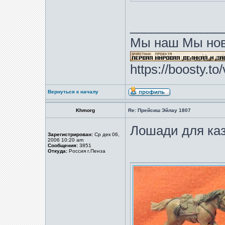
_____________
Мы наш Мы нов
https://boosty.t
Вернуться к началу
Khmorg
Re: Прейсиш Эйлау 1807
Лошади для ка
Зарегистрирован:
Ср дек 06,
2006 10:20 am
Сообщения:
3851
Откуда:
Россия г.Пенза