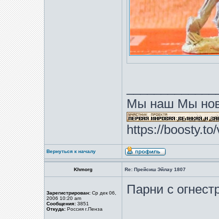
_____________
Мы наш Мы нов
https://boosty.t
Вернуться к началу
Khmorg
Re: Прейсиш Эйлау 1807
Парни с огнест
Зарегистрирован:
Ср дек 06,
2006 10:20 am
Сообщения:
3851
Откуда:
Россия г.Пенза