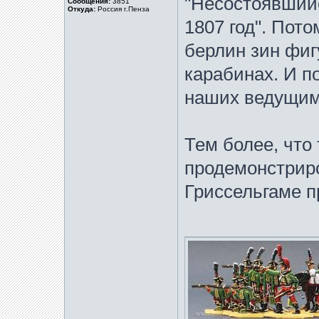
"Несостоявший
Сообщения:
3851
Откуда:
Россия г.Пенза
1807 год". Пото
берлин зин фиг
карабинах. И по
наших ведущим
Тем более, что
продемонстриро
Гриссельгаме п