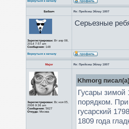
Вернуться к началу
Бабаич
Re: Прейсиш Эйлау 1807
Серьезные ребя
Зарегистрирован:
Вт апр 08,
2014 7:57 am
Сообщения:
148
Вернуться к началу
Major
Re: Прейсиш Эйлау 1807
Khmorg писал(а)
Гусары зимой 
порядком. При
Зарегистрирован:
Вс ноя 05,
2006 9:36 am
Сообщения:
5627
гусарский 1798
Откуда:
Москва
1809 года гла