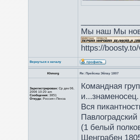
_____________
Мы наш Мы нов
https://boosty.t
Вернуться к началу
Khmorg
Re: Прейсиш Эйлау 1807
Командная групп
Зарегистрирован:
Ср дек 06,
2006 10:20 am
и...знаменосец.
Сообщения:
3851
Откуда:
Россия г.Пенза
Вся пикантность
Павлоградский 
(1 белый полков
Шенграбен 1805