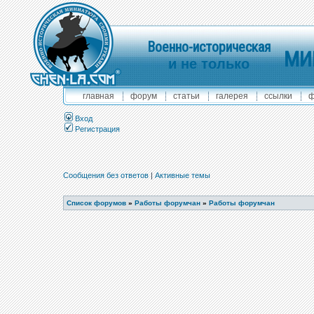
Военно-историческая
МИ
и не только
главная
форум
статьи
галерея
ссылки
ф
Вход
Регистрация
Сообщения без ответов
|
Активные темы
Список форумов
»
Работы форумчан
»
Работы форумчан