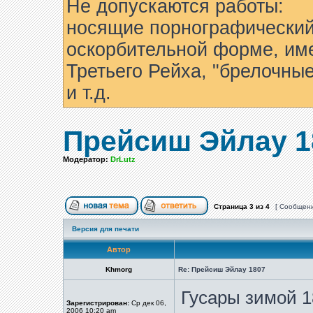
Не допускаются работы:
носящие порнографический
оскорбительной форме, им
Третьего Рейха, "брелочны
и т.д.
Прейсиш Эйлау 1
Модератор:
DrLutz
Страница
3
из
4
[ Сообщени
Версия для печати
Автор
Khmorg
Re: Прейсиш Эйлау 1807
Гусары зимой 1
Зарегистрирован:
Ср дек 06,
2006 10:20 am