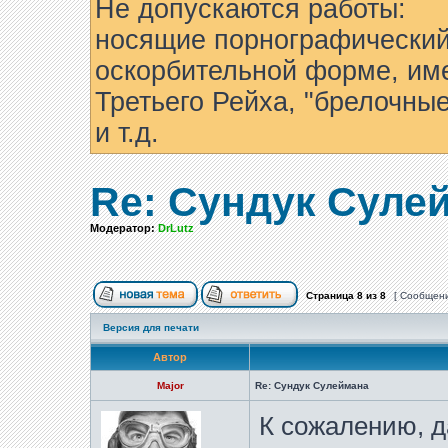
Не допускаются работы:
носящие порнографический
оскорбительной форме, им
Третьего Рейха, "брелочны
и т.д.
Re: Сундук Суле
Модератор:
DrLutz
Страница
8
из
8
[ Сообщени
Версия для печати
Автор
Major
Re: Сундук Сулеймана
К сожалению, д