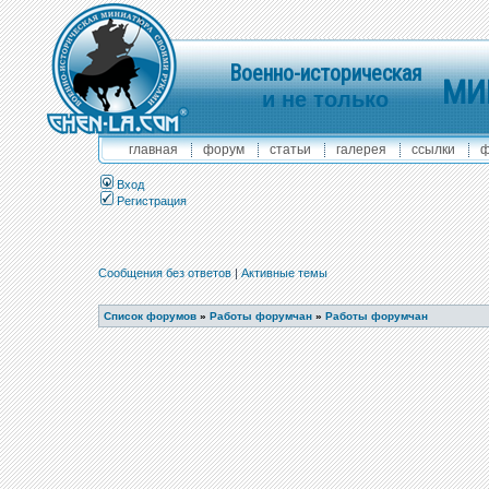
Военно-историческая
МИ
и не только
главная
форум
статьи
галерея
ссылки
ф
Вход
Регистрация
Сообщения без ответов
|
Активные темы
Список форумов
»
Работы форумчан
»
Работы форумчан