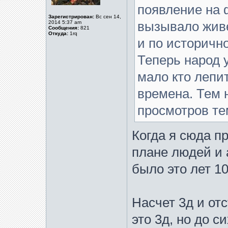
появление на 
Зарегистрирован:
Вс сен 14,
2014 5:37 am
вызывало живе
Сообщения:
821
Откуда:
1rq
и по исторично
Теперь народ 
мало кто лепит
времена. Тем 
просмотров те
Когда я сюда п
плане людей и 
было это лет 10
Насчет 3д и от
это 3д, но до с