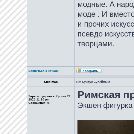
модные. А наро
моде . И вмест
и прочих искус
псевдо искусст
творцами.
Вернуться к началу
Suleiman
Re: Сундук Сулеймана
Римская п
Зарегистрирован:
Ср сен 21,
2022 11:39 pm
Сообщения:
67
Экшен фигурка 