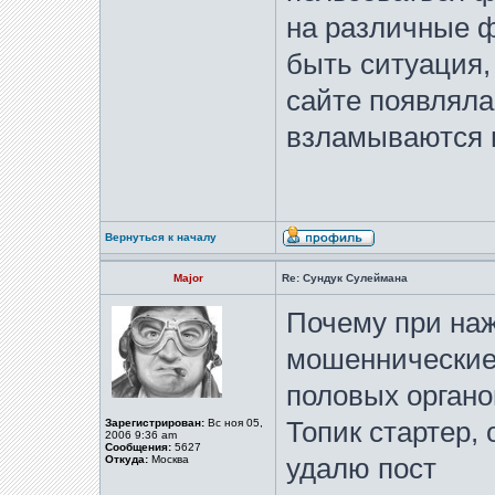
на различные ф
быть ситуация,
сайте появляла
взламываются 
Вернуться к началу
Major
Re: Сундук Сулеймана
Почему при на
мошеннические
половых орган
Зарегистрирован:
Вс ноя 05,
Топик стартер, 
2006 9:36 am
Сообщения:
5627
Откуда:
Москва
удалю пост