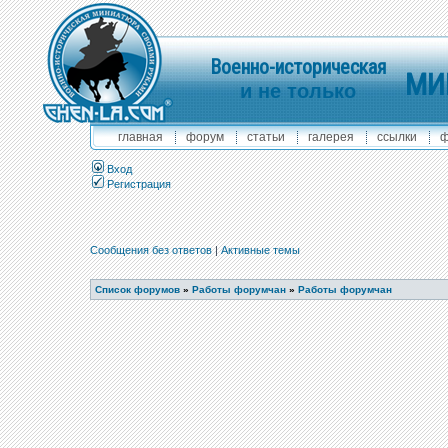
Военно-историческая
МИ
и не только
главная
форум
статьи
галерея
ссылки
ф
Вход
Регистрация
Сообщения без ответов
|
Активные темы
Список форумов
»
Работы форумчан
»
Работы форумчан