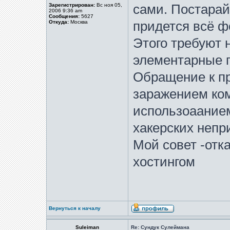
Зарегистрирован:
Вс ноя 05,
сами. Постарай
2006 9:36 am
Сообщения:
5627
Откуда:
Москва
придется всё фо
Этого требуют 
элементарные 
Обращение к п
заражением ко
использоаание
хакерских непр
Мой совет -отк
хостингом
Вернуться к началу
Suleiman
Re: Сундук Сулеймана