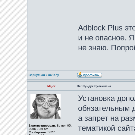
Adblock Plus эт
и не опасное. Я
не знаю. Попро
Вернуться к началу
Major
Re: Сундук Сулеймана
Установка допо
обязательным д
а запрет на ра
Зарегистрирован:
Вс ноя 05,
тематикой сайта
2006 9:36 am
Сообщения:
5627