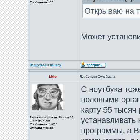
Сообщения:
67
Открываю на т
Может установи
Вернуться к началу
Major
Re: Сундук Сулеймана
С ноутбука тоже
половыми орган
карту 55 тысяч 
Зарегистрирован:
Вс ноя 05,
устанавливать 
2006 9:36 am
Сообщения:
5627
Откуда:
Москва
программы, а В