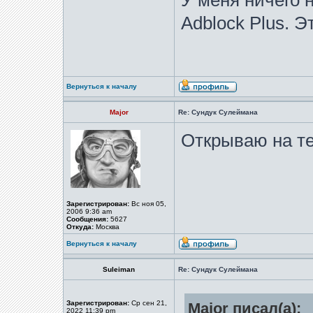
У меня ничего 
Adblock Plus. 
Вернуться к началу
Major
Re: Сундук Сулеймана
Открываю на те
Зарегистрирован:
Вс ноя 05,
2006 9:36 am
Сообщения:
5627
Откуда:
Москва
Вернуться к началу
Suleiman
Re: Сундук Сулеймана
Зарегистрирован:
Ср сен 21,
Major писал(а):
2022 11:39 pm