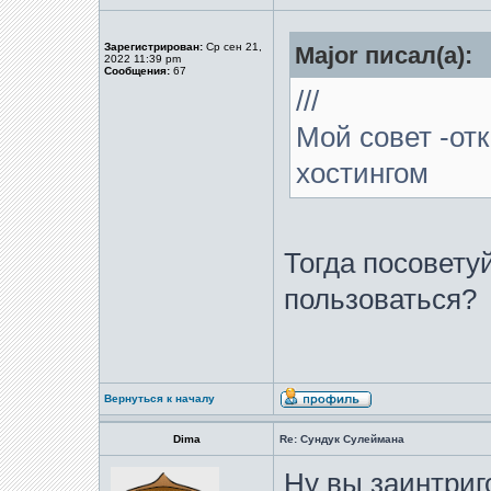
Зарегистрирован:
Ср сен 21,
Major писал(а):
2022 11:39 pm
Сообщения:
67
///
Мой совет -от
хостингом
Тогда посовету
пользоваться?
Вернуться к началу
Dima
Re: Сундук Сулеймана
Ну вы заинтриго