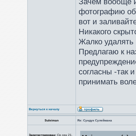
Зачем вообще 
фотографию об
вот и заливайте
Никакого скрыт
Жалко удалять
Предлагаю к н
предупреждение
согласны -так 
принимать вол
Вернуться к началу
Suleiman
Re: Сундук Сулеймана
Зарегистрирован:
Ср сен 21,