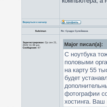
компьютера, а н
Вернуться к началу
Suleiman
Re: Сундук Сулеймана
Зарегистрирован:
Ср сен 21,
Major писал(а):
2022 11:39 pm
Сообщения:
67
С ноутбука тож
половыми орга
на карту 55 ты
будет устанав
дополнительны
фотографии со
хостинга. Ваш