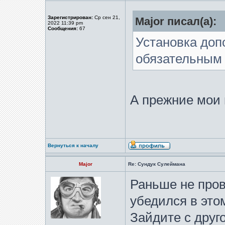
Зарегистрирован:
Ср сен 21,
Major писал(а):
2022 11:39 pm
Сообщения:
67
Установка доп
обязательным .
А прежние мои 
Вернуться к началу
Major
Re: Сундук Сулеймана
Раньше не пров
убедился в это
Зайдите с друго