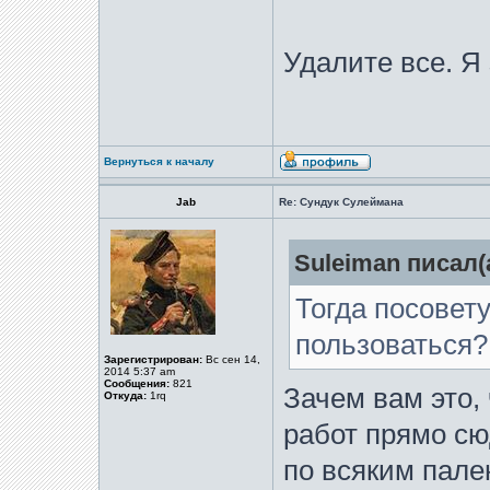
Удалите все. Я 
Вернуться к началу
Jab
Re: Сундук Сулеймана
Suleiman писал(а
Тогда посовет
пользоваться?
Зарегистрирован:
Вс сен 14,
2014 5:37 am
Сообщения:
821
Зачем вам это,
Откуда:
1rq
работ прямо сю
по всяким пале