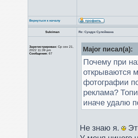
Вернуться к началу
Suleiman
Re: Сундук Сулеймана
Зарегистрирован:
Ср сен 21,
Major писал(а):
2022 11:39 pm
Сообщения:
67
Почему при н
открываются 
фотографии п
реклама? Топик
иначе удалю п
Не знаю я.
Эт