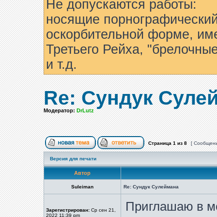
Не допускаются работы:
носящие порнографический
оскорбительной форме, им
Третьего Рейха, "брелочны
и т.д.
Re: Сундук Суле
Модератор:
DrLutz
Страница
1
из
8
[ Сообщени
Версия для печати
Автор
Suleiman
Re: Сундук Сулеймана
Приглашаю в м
Зарегистрирован:
Ср сен 21,
2022 11:39 pm