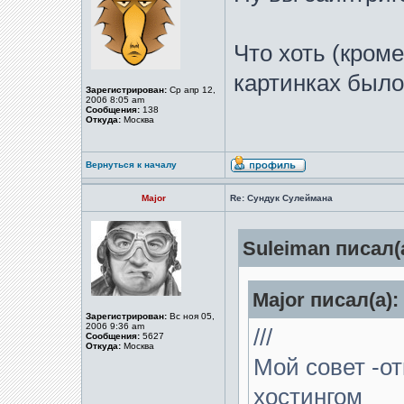
Что хоть (кроме
картинках был
Зарегистрирован:
Ср апр 12,
2006 8:05 am
Сообщения:
138
Откуда:
Москва
Вернуться к началу
Major
Re: Сундук Сулеймана
Suleiman писал(а
Major писал(а):
Зарегистрирован:
Вс ноя 05,
2006 9:36 am
///
Сообщения:
5627
Откуда:
Москва
Мой совет -о
хостингом