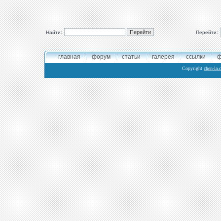
Найти:
Перейти:
главная
форум
статьи
галерея
ссылки
ф
Copyright
chen-la.