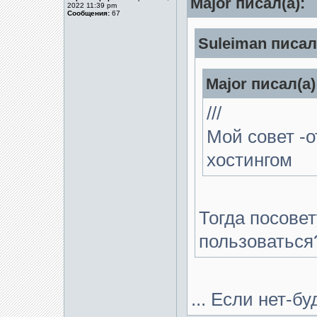
Major писал(а):
2022 11:39 pm
Сообщения:
67
Suleiman писал(
Major писал(а)
///
Мой совет -о
хостингом
Тогда посове
пользоваться
... Если нет-