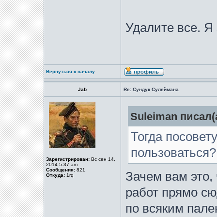
Удалите все. Я 
Вернуться к началу
Jab
Re: Сундук Сулеймана
Suleiman писал(а
Тогда посовет
пользоваться?
Зарегистрирован:
Вс сен 14,
2014 5:37 am
Сообщения:
821
Зачем вам это,
Откуда:
1rq
работ прямо сю
по всяким пале