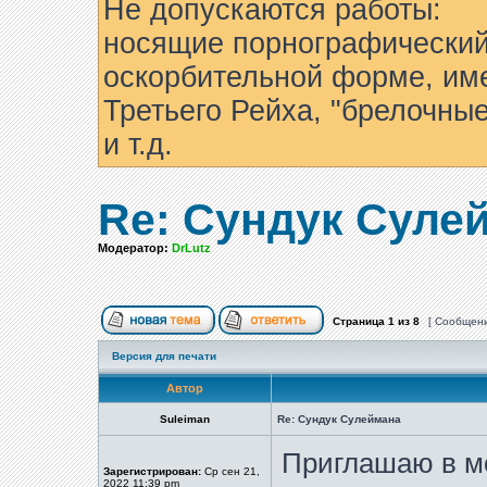
Не допускаются работы:
носящие порнографический
оскорбительной форме, им
Третьего Рейха, "брелочны
и т.д.
Re: Сундук Суле
Модератор:
DrLutz
Страница
1
из
8
[ Сообщени
Версия для печати
Автор
Suleiman
Re: Сундук Сулеймана
Приглашаю в м
Зарегистрирован:
Ср сен 21,
2022 11:39 pm