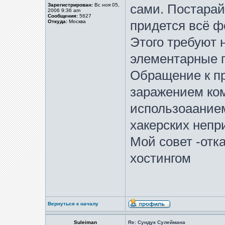
Зарегистрирован:
Вс ноя 05,
сами. Постарай
2006 9:36 am
Сообщения:
5627
Откуда:
Москва
придется всё фо
Этого требуют 
элементарные 
Обращение к п
заражением ко
использоаание
хакерских непр
Мой совет -отк
хостингом
Вернуться к началу
Suleiman
Re: Сундук Сулеймана