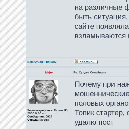
на различные ф
быть ситуация,
сайте появляла
взламываются 
Вернуться к началу
Major
Re: Сундук Сулеймана
Почему при на
мошеннические
половых орган
Зарегистрирован:
Вс ноя 05,
Топик стартер, 
2006 9:36 am
Сообщения:
5627
Откуда:
Москва
удалю пост