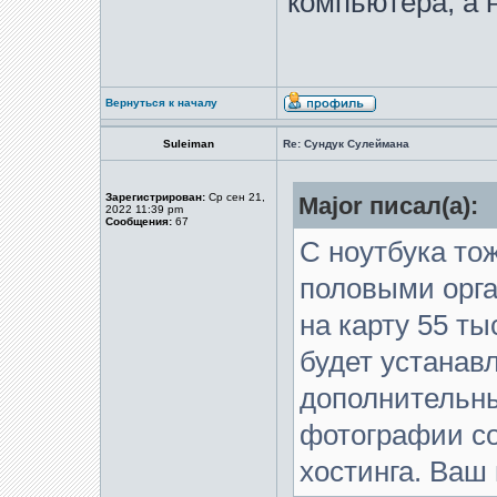
компьютера, а н
Вернуться к началу
Suleiman
Re: Сундук Сулеймана
Зарегистрирован:
Ср сен 21,
Major писал(а):
2022 11:39 pm
Сообщения:
67
С ноутбука тож
половыми орга
на карту 55 ты
будет устанав
дополнительны
фотографии со
хостинга. Ваш