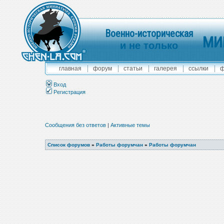
Военно-историческая
МИ
и не только
главная
форум
статьи
галерея
ссылки
ф
Вход
Регистрация
Сообщения без ответов
|
Активные темы
Список форумов
»
Работы форумчан
»
Работы форумчан