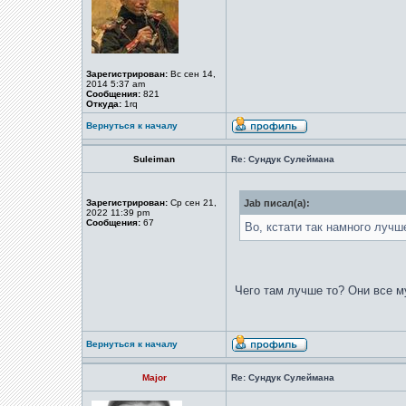
Зарегистрирован:
Вс сен 14,
2014 5:37 am
Сообщения:
821
Откуда:
1rq
Вернуться к началу
Suleiman
Re: Сундук Сулеймана
Зарегистрирован:
Ср сен 21,
Jab писал(а):
2022 11:39 pm
Сообщения:
67
Во, кстати так намного лучше
Чего там лучше то? Они все м
Вернуться к началу
Major
Re: Сундук Сулеймана