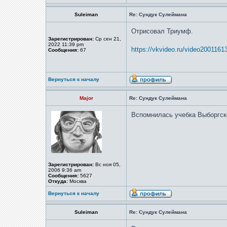
Suleiman
Re: Сундук Сулеймана
Отрисовал Триумф.
Зарегистрирован:
Ср сен 21,
2022 11:39 pm
https://vkvideo.ru/video200116
Сообщения:
67
Вернуться к началу
Major
Re: Сундук Сулеймана
Вспомнилась учебка Выборгско
Зарегистрирован:
Вс ноя 05,
2006 9:36 am
Сообщения:
5627
Откуда:
Москва
Вернуться к началу
Suleiman
Re: Сундук Сулеймана