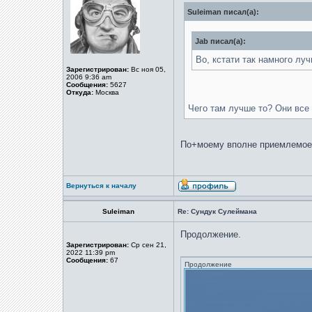
Suleiman писал(а):
Jab писал(а):
Во, кстати так намного луч
Зарегистрирован:
Вс ноя 05,
2006 9:36 am
Сообщения:
5627
Откуда:
Москва
Чего там лучше то? Они все
По+моему вполне приемлемое
Вернуться к началу
Suleiman
Re: Сундук Сулеймана
Продолжение.
Зарегистрирован:
Ср сен 21,
2022 11:39 pm
Сообщения:
67
Продолжение