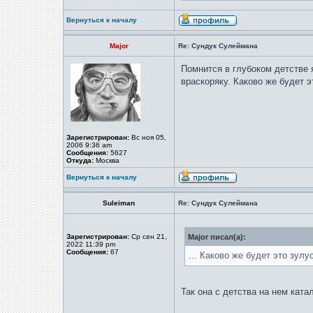
Вернуться к началу
Major
Re: Сундук Сулеймана
Помнится в глубоком детстве 
враскоряку. Каково же будет э
Зарегистрирован:
Вс ноя 05,
2006 9:36 am
Сообщения:
5627
Откуда:
Москва
Вернуться к началу
Suleiman
Re: Сундук Сулеймана
Зарегистрирован:
Ср сен 21,
Major писал(а):
2022 11:39 pm
Сообщения:
67
... Каково же будет это зулус
Так она с детства на нем ката