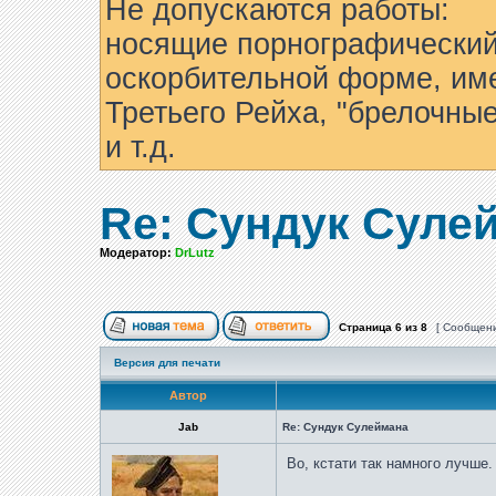
Не допускаются работы:
носящие порнографический
оскорбительной форме, им
Третьего Рейха, "брелочны
и т.д.
Re: Сундук Суле
Модератор:
DrLutz
Страница
6
из
8
[ Сообщени
Версия для печати
Автор
Jab
Re: Сундук Сулеймана
Во, кстати так намного лучше. 