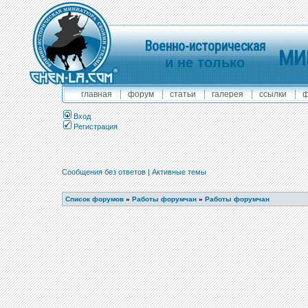
Военно-историческая
МИ
и не только
главная
форум
статьи
галерея
ссылки
ф
Вход
Регистрация
Сообщения без ответов
|
Активные темы
Список форумов
»
Работы форумчан
»
Работы форумчан