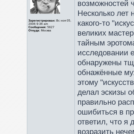
возможностей ч
Несколько лет 
Зарегистрирован:
Вс ноя 05,
какого-то "иску
2006 9:36 am
Сообщения:
5627
Откуда:
Москва
великих мастер
тайным эротома
исследовании е
обнаружены тщ
обнажённые муж
этому "искусст
делал эскизы о
правильно расп
ошибиться в п
ответил, что я 
возразить нече