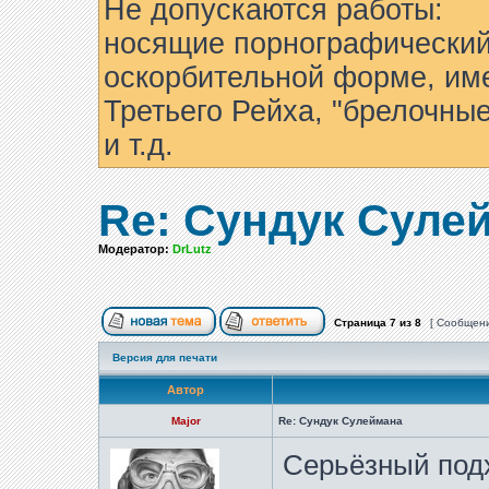
Не допускаются работы:
носящие порнографический
оскорбительной форме, им
Третьего Рейха, "брелочны
и т.д.
Re: Сундук Суле
Модератор:
DrLutz
Страница
7
из
8
[ Сообщени
Версия для печати
Автор
Major
Re: Сундук Сулеймана
Серьёзный подх