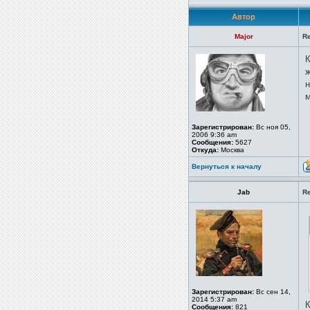
Автор
Major
R
К
ж
н
м
Зарегистрирован:
Вс ноя 05,
2006 9:36 am
Сообщения:
5627
Откуда:
Москва
Вернуться к началу
Jab
R
Зарегистрирован:
Вс сен 14,
2014 5:37 am
К
Сообщения:
821