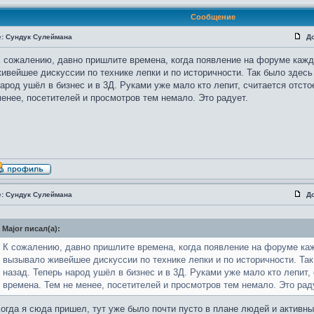
Сообщение
e: Сундук Сулеймана
Д
 сожалению, давно пришлите времена, когда появление на форуме каж
ивейшее дискуссии по технике лепки и по историчности. Так было здесь 
арод ушёл в бизнес и в 3Д. Руками уже мало кто лепит, считается отсто
енее, посетителей и просмотров тем немало. Это радует.
e: Сундук Сулеймана
Д
Major писал(а):
К сожалению, давно пришлите времена, когда появление на форуме ка
вызывало живейшее дискуссии по технике лепки и по историчности. Так
назад. Теперь народ ушёл в бизнес и в 3Д. Руками уже мало кто лепит,
времена. Тем не менее, посетителей и просмотров тем немало. Это рад
огда я сюда пришел, тут уже было почти пусто в плане людей и активн