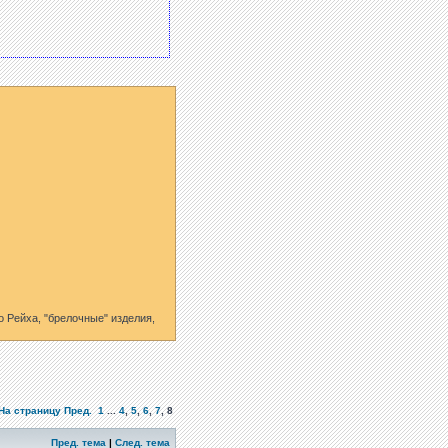
 Рейха, "брелочные" изделия,
На страницу
Пред.
1
...
4
,
5
,
6
,
7
,
8
Пред. тема
|
След. тема