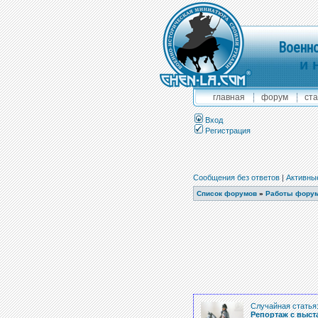
Военно
и 
главная
форум
ста
Вход
Регистрация
Сообщения без ответов
|
Активны
Список форумов
»
Работы фору
Случайная статья
Репортаж с выстав