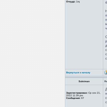
Откуда:
1rq
б
Н
п
п
м
ч
О
р
д
с
с
с
Вернуться к началу
Suleiman
R
Д
Зарегистрирован:
Ср сен 21,
н
2022 11:39 pm
с
Сообщения:
67
с