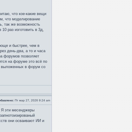
читаю, что кое-какие вещи
ом, что моделирование
ь, так же возможность
 10 раз изготовить в 3д,
роще и быстрее, чем в
ез день-два, а то и часа
ра форумов позволяет
ится на форуме это всё по
о, выложенных в форум со
обавлено:
Пт мар 27, 2026 9:24 am
. Я эти месенджеры
 запнотоизированый
сств они осваивают ИИ и