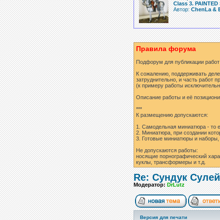
Class 3. PAINTED 
Автор:
ChenLa & 
Правила форума
Подфорум для публикации работ
К сожалению, поддерживать деле
затруднительно, и часть работ п
(к примеру работы исключительн
Описание работы и её позициони
***
К размещению допускаются:
1. Самодельная миниатюра - то 
2. Миниатюра, при создании кот
3. Готовые миниатюры и наборы, о
Не допускаются работы:
носящие порнографический харак
куклы, трансформеры и т.д.
Re: Сундук Суле
Модератор:
DrLutz
Версия для печати