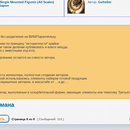
Single Mounted Figures (All Scales)
Автор:
Gefreiter
Барон
 без разделения на ВИМ/Параллельку.
ние по принципу "историчности" крайне
ри таком делении публиковать и вовсе некуда.
о с животными итд итп).
рование остается на совести автора.
есть миниатюра, полностью созданая автором.
орой использовались элементы наборов готовой продукции.
крашеные автором, в масштабе от ... и до ....
тер, выполненые в оскорбительной форме, имеющие элементы или тематику Третьего
ймана
Страница
8
из
8
[ Сообщений: 110 ]