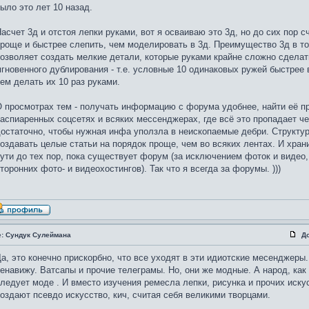
ыло это лет 10 назад.
асчет 3д и отстоя лепки руками, вот я осваиваю это 3д, но до сих пор с
роще и быстрее слепить, чем моделировать в 3д. Преимущество 3д в т
озволяет создать мелкие детали, которые руками крайне сложно сделат
гновенного дублирования - т.е. условные 10 одинаковых ружей быстрее в
ем делать их 10 раз руками.
 просмотрах тем - получать информацию с форума удобнее, найти её п
аспиаренных соцсетях и всяких мессенджерах, где всё это пропадает чер
остаточно, чтобы нужная инфа уползла в неископаемые дебри. Структу
оздавать целые статьи на порядок проще, чем во всяких лентах. И хран
ути до тех пор, пока существует форум (за исключением фоток и виде
торонних фото- и видеохостингов). Так что я всегда за форумы. )))
e: Сундук Сулеймана
Д
а, это конечно прискорбно, что все уходят в эти идиотские месенджеры
енавижу. Ватсапы и прочие телеграмы. Но, они же модные. А народ, как
ледует моде . И вместо изучения ремесла лепки, рисунка и прочих иску
оздают псевдо искусство, кич, считая себя великими творцами.