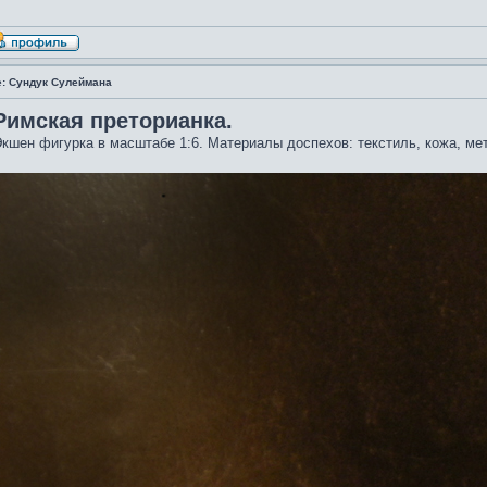
e: Сундук Сулеймана
Римская преторианка.
кшен фигурка в масштабе 1:6. Материалы доспехов: текстиль, кожа, мет