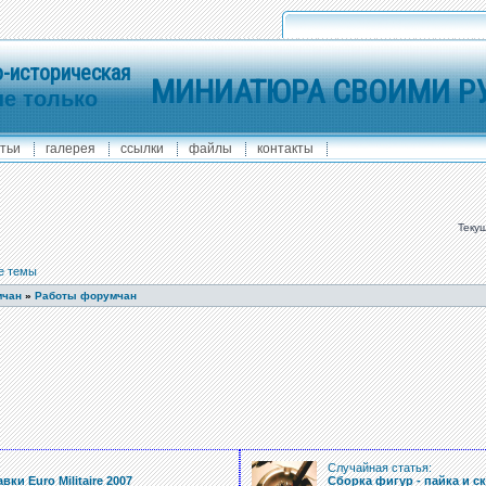
-историческая
МИНИАТЮРА СВОИМИ Р
не только
тьи
галерея
ссылки
файлы
контакты
Текущ
е темы
мчан
»
Работы форумчан
:
Случайная статья:
ки Euro Militaire 2007
Сборка фигур - пайка и с