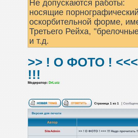
Не допускаются работы:
носящие порнографический
оскорбительной форме, им
Третьего Рейха, "брелочны
и т.д.
>> ! О ФОТО ! <<<
!!!
Модератор:
DrLutz
Страница
1
из
1
[ Сообщени
Версия для печати
Автор
SiteAdmin
>> ! О ФОТО ! <<< !!! Надо прочитать !!