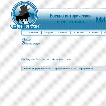
Военно-историческая
МИ
и не только
главная
форум
статьи
галерея
ссылки
ф
Вход
Регистрация
Сообщения без ответов
|
Активные темы
Список форумов
»
Работы форумчан
»
Работы форумчан