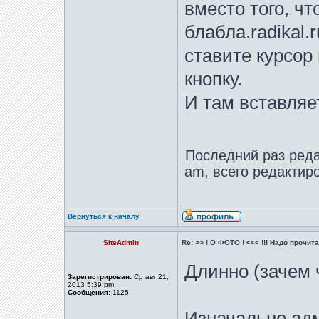
вместо того, чт
блабла.radikal.
ставите курсор
кнопку.
И там вставляе
Последний раз ред
am, всего редактиро
Вернуться к началу
SiteAdmin
Re: >> ! О ФОТО ! <<< !!! Надо прочитат
Длинно (зачем 
Зарегистрирован:
Ср авг 21,
2013 5:39 pm
Сообщения:
1125
Изначально ад