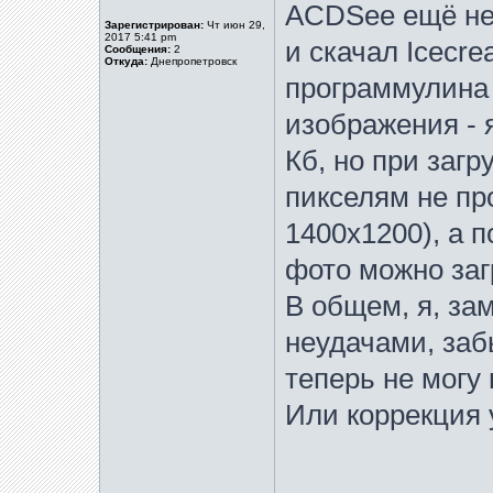
ACDSee ещё не 
Зарегистрирован:
Чт июн 29,
2017 5:41 pm
и скачал Icecre
Сообщения:
2
Откуда:
Днепропетровск
программулина 
изображения - 
Кб, но при загр
пикселям не пр
1400х1200), а п
фото можно заг
В общем, я, за
неудачами, заб
теперь не могу 
Или коррекция 
_____________