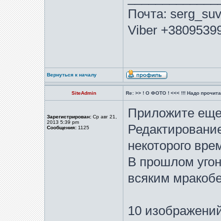
Почта: serg_suv
Viber +3809539
Вернуться к началу
SiteAdmin
Re: >> ! О ФОТО ! <<< !!! Надо прочитат
Приложите еще
Зарегистрирован:
Ср авг 21,
2013 5:39 pm
Редактирование
Сообщения:
1125
некоторого вре
В прошлом угон
всяким мракобе
10 изображений