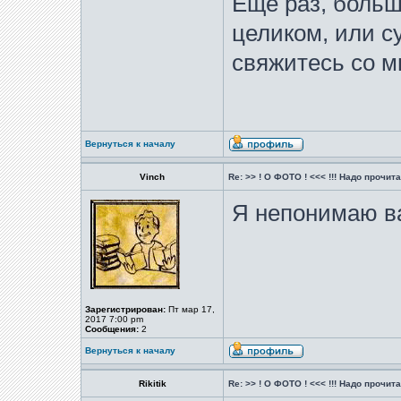
Еще раз, больш
целиком, или 
свяжитесь со м
Вернуться к началу
Vinch
Re: >> ! О ФОТО ! <<< !!! Надо прочитат
Я непонимаю ва
Зарегистрирован:
Пт мар 17,
2017 7:00 pm
Сообщения:
2
Вернуться к началу
Rikitik
Re: >> ! О ФОТО ! <<< !!! Надо прочитат