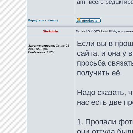
am, всего редактиро
Вернуться к началу
SiteAdmin
Re: >> ! О ФОТО ! <<< !!! Надо прочитат
Если вы в про
Зарегистрирован:
Ср авг 21,
2013 5:39 pm
сайта, и она у 
Сообщения:
1125
просьба связат
получить её.
Надо сказать, ч
нас есть две п
1. Пропали фотк
они оттуда был