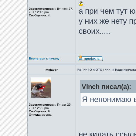
а при чем тут 
Зарегистрирован:
Вт июн 27,
2017 2:16 pm
Сообщения:
4
у них же нету 
своих.....
Вернуться к началу
melayer
Re: >> ! О ФОТО ! <<< !!! Надо прочитат
Vinch писал(а):
Я непонимаю в
Зарегистрирован:
Пт авг 25,
2017 2:29 pm
Сообщения:
9
Откуда:
москва
не кидать ссыл