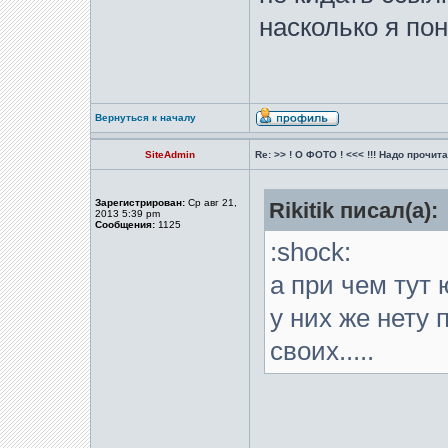
насколько я по
Вернуться к началу
SiteAdmin
Re: >> ! О ФОТО ! <<< !!! Надо прочитат
Зарегистрирован:
Ср авг 21,
Rikitik писал(а):
2013 5:39 pm
Сообщения:
1125
:shock:
а при чем тут
у них же нету
своих.....