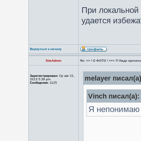
При локальной 
удается избежа
Вернуться к началу
SiteAdmin
Re: >> ! О ФОТО ! <<< !!! Надо прочитат
Зарегистрирован:
Ср авг 21,
melayer писал(а)
2013 5:39 pm
Сообщения:
1125
Vinch писал(а):
Я непонимаю 