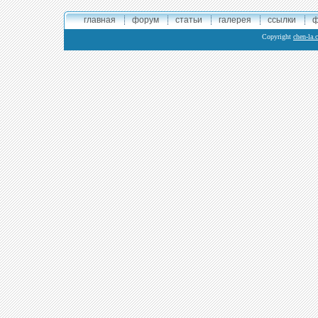
главная
форум
статьи
галерея
ссылки
ф
Copyright
chen-la.