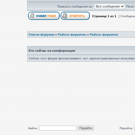
Показать сообщения за:
Поле 
Страница
1
из
1
[ Сообщени
Список форумов
»
Работы форумчан
»
Работы форумчан
Кто сейчас на конференции
Сейчас этот форум просматривают: нет зарегистрированных пользоват
Найти:
Перейти: