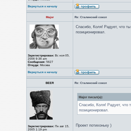
Вернуться к началу
Major
Re: Сталинский сокол
Спасибо, Коля! Радует, что ты
позиционировал.
Зарегистрирован:
Вс ноя 05,
2006 9:36 am
Сообщения:
5627
Откуда:
Москва
Вернуться к началу
BEER
Re: Сталинский сокол
Major писал(а):
Спасибо, Коля! Радует, что 
позиционировал.
Проект потихоньку )
Зарегистрирован:
Пн авг 15,
2005 1:19 pm