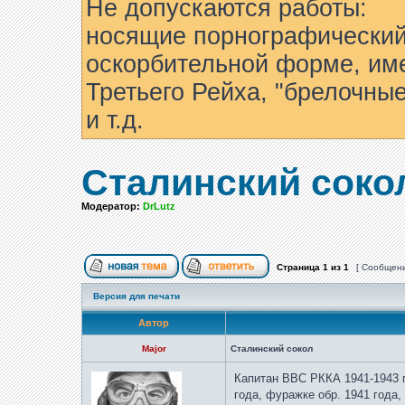
Не допускаются работы:
носящие порнографический
оскорбительной форме, им
Третьего Рейха, "брелочны
и т.д.
Сталинский соко
Модератор:
DrLutz
Страница
1
из
1
[ Сообщени
Версия для печати
Автор
Major
Сталинский сокол
Капитан ВВС РККА 1941-1943 г.
года, фуражке обр. 1941 года