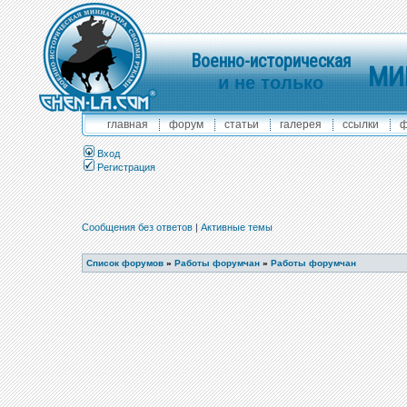
Военно-историческая
МИ
и не только
главная
форум
статьи
галерея
ссылки
ф
Вход
Регистрация
Сообщения без ответов
|
Активные темы
Список форумов
»
Работы форумчан
»
Работы форумчан