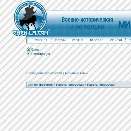
Военно-историческая
МИ
и не только
главная
форум
статьи
галерея
ссылки
ф
Вход
Регистрация
Сообщения без ответов
|
Активные темы
Список форумов
»
Работы форумчан
»
Работы форумчан