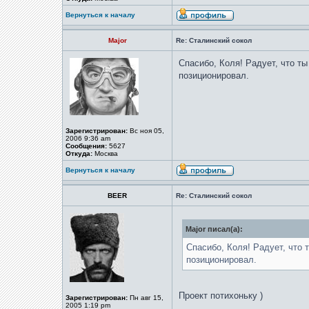
Вернуться к началу
Major
Re: Сталинский сокол
Спасибо, Коля! Радует, что ты
позиционировал.
Зарегистрирован:
Вс ноя 05,
2006 9:36 am
Сообщения:
5627
Откуда:
Москва
Вернуться к началу
BEER
Re: Сталинский сокол
Major писал(а):
Спасибо, Коля! Радует, что 
позиционировал.
Проект потихоньку )
Зарегистрирован:
Пн авг 15,
2005 1:19 pm