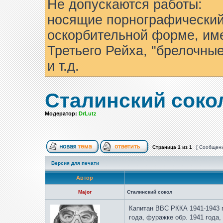
Не допускаются работы:
носящие порнографический
оскорбительной форме, им
Третьего Рейха, "брелочны
и т.д.
Сталинский соко
Модератор:
DrLutz
Страница
1
из
1
[ Сообщени
Версия для печати
Автор
Major
Сталинский сокол
Капитан ВВС РККА 1941-1943 г.
года, фуражке обр. 1941 года