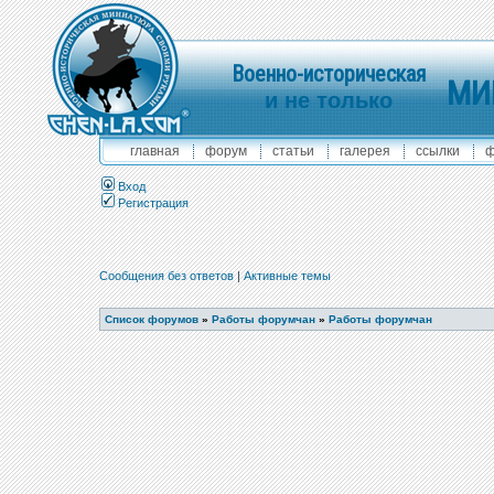
Военно-историческая
МИ
и не только
главная
форум
статьи
галерея
ссылки
ф
Вход
Регистрация
Сообщения без ответов
|
Активные темы
Список форумов
»
Работы форумчан
»
Работы форумчан