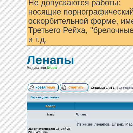
Не допускаются работы:
носящие порнографический
оскорбительной форме, им
Третьего Рейха, "брелочны
и т.д.
Ленапы
Модератор:
DrLutz
Страница
1
из
1
[ Сообщени
Версия для печати
Автор
Nast
Ленапы
Из жизни ленапов, 17 век. Ма
Зарегистрирован:
Ср май 28,
2008 4:50 pm