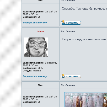
Nast
Re: Ленапы
Спасибо. Там еще бы воинов, о
Зарегистрирован:
Ср май 28,
2008 4:50 pm
Сообщения:
26
Вернуться к началу
Major
Re: Ленапы
Какую площадь занимают эти 
Зарегистрирован:
Вс ноя 05,
2006 9:36 am
Сообщения:
5627
Откуда:
Москва
Вернуться к началу
Nast
Re: Ленапы
Зарегистрирован:
Ср май 28,
2008 4:50 pm
Сообщения:
26