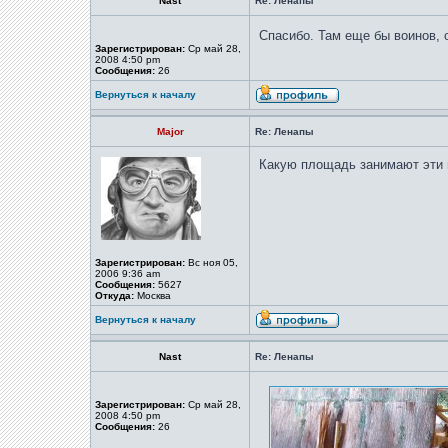
Nast
Re: Ленапы
Спасибо. Там еще бы воинов, о
Зарегистрирован:
Ср май 28,
2008 4:50 pm
Сообщения:
26
Вернуться к началу
Major
Re: Ленапы
Какую площадь занимают эти 
Зарегистрирован:
Вс ноя 05,
2006 9:36 am
Сообщения:
5627
Откуда:
Москва
Вернуться к началу
Nast
Re: Ленапы
Зарегистрирован:
Ср май 28,
2008 4:50 pm
Сообщения:
26