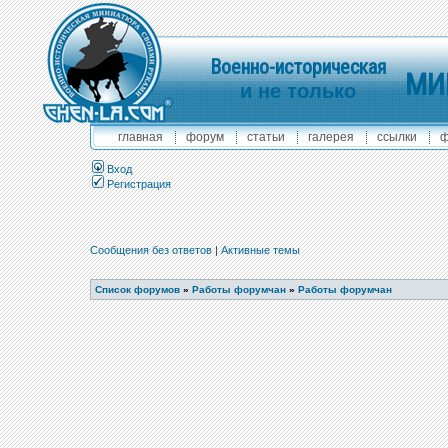
Военно-историческая
МИ
и не только
главная
форум
статьи
галерея
ссылки
ф
Вход
Регистрация
Сообщения без ответов
|
Активные темы
Список форумов
»
Работы форумчан
»
Работы форумчан