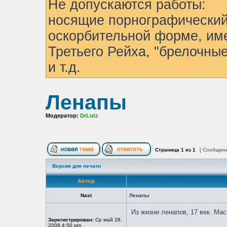
Не допускаются работы:
носящие порнографический
оскорбительной форме, им
Третьего Рейха, "брелочны
и т.д.
Ленапы
Модератор:
DrLutz
Страница
1
из
1
[ Сообщени
Версия для печати
Автор
Nast
Ленапы
Из жизни ленапов, 17 век. Ма
Зарегистрирован:
Ср май 28,
2008 4:50 pm