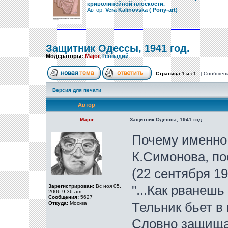
криволинейной плоскости.
Автор:
Vera Kalinovska ( Pony-art)
Защитник Одессы, 1941 год.
Модераторы:
Major
,
Геннадий
Страница
1
из
1
[ Сообщени
Версия для печати
Автор
Major
Защитник Одессы, 1941 год.
Почему именно
К.Симонова, по
(22 сентября 19
Зарегистрирован:
Вс ноя 05,
"...Как рванешь 
2006 9:36 am
Сообщения:
5627
Откуда:
Москва
Тельник бьет в 
Словно защища