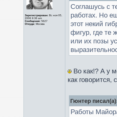
Соглашусь с т
работах. Но е
Зарегистрирован:
Вс ноя 05,
2006 9:36 am
Сообщения:
5627
этот некий ги
Откуда:
Москва
фигур, где те
или их позы у
выразительнос
Во как!? А у 
как говорится, 
Гюнтер писал(а)
Работы Майора