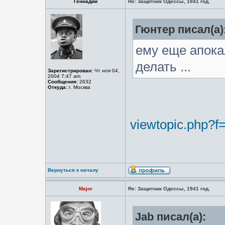
Геннадий
Re: Защитник Одессы, 1941 год.
Гюнтер писал(а)
ему еще апока
делать ...
Зарегистрирован:
Чт ноя 04,
2004 7:47 am
Сообщения:
2632
Откуда:
г. Москва
viewtopic.php?f
Вернуться к началу
Major
Re: Защитник Одессы, 1941 год.
Jab писал(а):