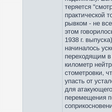
теряется "смот
практической т
рывком - не вс
этом говорилос
1938 г. выпуска
начиналось уск
переходящим в 
километр нейтр
стометровки, ч
упасть от уста
для атакующего
перемещения п
соприкосновен