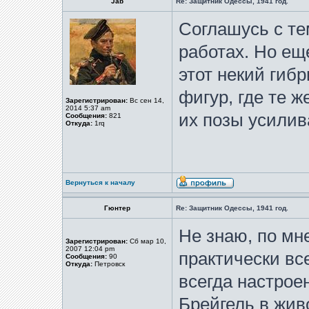
Jab
Re: Защитник Одессы, 1941 год.
Соглашусь с те
работах. Но ещ
этот некий гиб
фигур, где те 
Зарегистрирован:
Вс сен 14,
2014 5:37 am
их позы усилив
Сообщения:
821
Откуда:
1rq
Вернуться к началу
Гюнтер
Re: Защитник Одессы, 1941 год.
Не знаю, по мн
Зарегистрирован:
Сб мар 10,
2007 12:04 pm
практически все
Сообщения:
90
Откуда:
Петровск
всегда настроен
Брейгель в жи