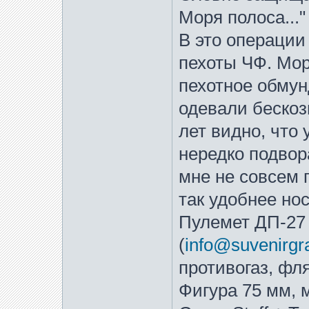
Моря полоса..."
В это операции
пехоты ЧФ. Мор
пехотное обмун
одевали бескоз
лет видно, что
нередко подвор
мне не совсем 
так удобнее но
Пулемет ДП-27 
(
info@suvenirgr
противогаз, фл
Фигура 75 мм, м