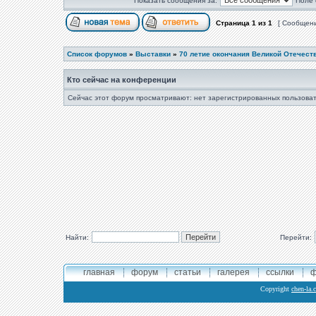
Показать сообщения за:
Поле 
Страница
1
из
1
[ Сообщени
Список форумов
»
Выставки
»
70 летие окончания Великой Отечест
Кто сейчас на конференции
Сейчас этот форум просматривают: нет зарегистрированных пользоват
Найти:
Перейти:
главная
форум
статьи
галерея
ссылки
ф
Copyright
chen-la.