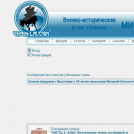
Военно-историческая
МИ
и не только
главная
форум
статьи
галерея
ссылки
ф
Вход
Регистрация
Сообщения без ответов
|
Активные темы
Список форумов
»
Выставки
»
70 летие окончания Великой Отечест
Случайная статья:
ЧАСТЬ 1. АЗЫ. Построение ткани на прямой и