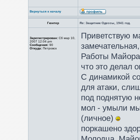
Вернуться к началу
Гюнтер
Re: Защитник Одессы, 1941 год.
Приветствую м
Зарегистрирован:
Сб мар 10,
2007 12:04 pm
замечательная,
Сообщения:
90
Откуда:
Петровск
Работы Майора 
что это делал о
С динамикой со
для атаки, слиш
под поднятую н
мол - умыли мы 
(личное)
поркашено здор
Молодца, Майо