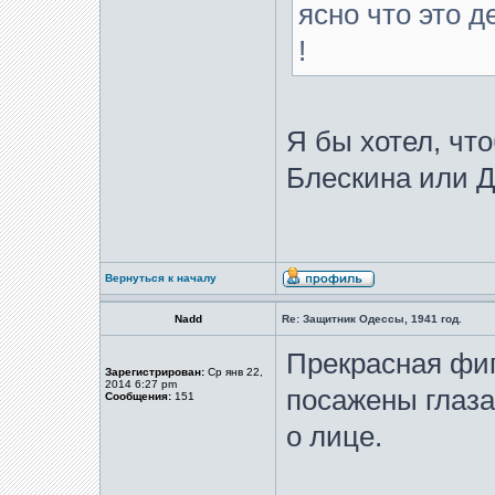
ясно что это д
!
Я бы хотел, чт
Блескина или 
Вернуться к началу
Nadd
Re: Защитник Одессы, 1941 год.
Прекрасная фиг
Зарегистрирован:
Ср янв 22,
2014 6:27 pm
посажены глаза
Сообщения:
151
о лице.