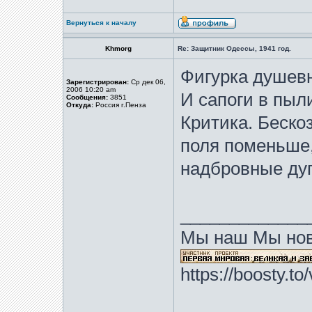
Вернуться к началу
Khmorg
Re: Защитник Одессы, 1941 год.
Фигурка душевн
Зарегистрирован:
Ср дек 06,
2006 10:20 am
И сапоги в пыли
Сообщения:
3851
Откуда:
Россия г.Пенза
Критика. Беско
поля поменьше,
надбровные дуг
_____________
Мы наш Мы нов
https://boosty.t