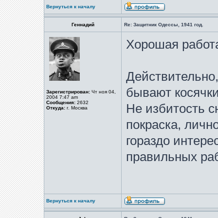
Вернуться к началу
Геннадий
Re: Защитник Одессы, 1941 год.
Хорошая работ
Действительно,
бывают косячки
Зарегистрирован:
Чт ноя 04,
2004 7:47 am
Сообщения:
2632
Не избитость с
Откуда:
г. Москва
покраска, личн
гораздо интере
правильных раб
Вернуться к началу