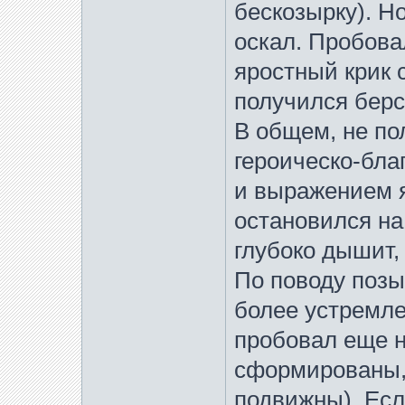
бескозырку). Н
оскал. Пробова
яростный крик
получился бер
В общем, не по
героическо-бл
и выражением я
остановился на
глубоко дышит,
По поводу позы
более устремле
пробовал еще н
сформированы,
подвижны). Есл