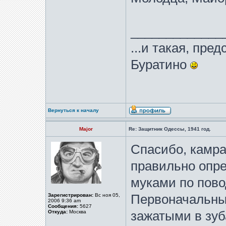
_____________
...и такая, пре
Буратино
Вернуться к началу
Major
Re: Защитник Одессы, 1941 год.
Спасибо, камра
правильно опре
муками по пово
Зарегистрирован:
Вс ноя 05,
Первоначальны
2006 9:36 am
Сообщения:
5627
Откуда:
Москва
зажатыми в зуб