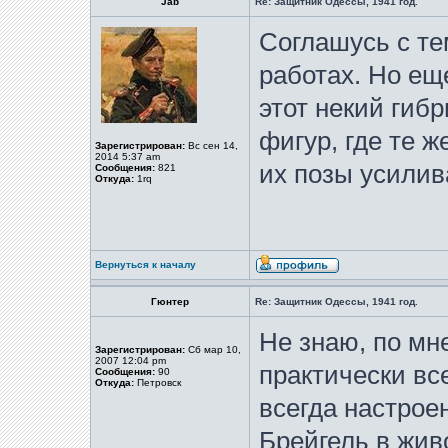
Jab
Re: Защитник Одессы, 1941 год.
Соглашусь с те
работах. Но ещ
этот некий гиб
фигур, где те 
Зарегистрирован:
Вс сен 14,
2014 5:37 am
их позы усилив
Сообщения:
821
Откуда:
1rq
Вернуться к началу
Гюнтер
Re: Защитник Одессы, 1941 год.
Не знаю, по мн
Зарегистрирован:
Сб мар 10,
2007 12:04 pm
практически все
Сообщения:
90
Откуда:
Петровск
всегда настроен
Брейгель в жи