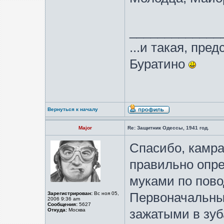
_____________
...и такая, пре
Буратино
Вернуться к началу
Major
Re: Защитник Одессы, 1941 год.
Спасибо, камра
правильно опре
муками по пово
Зарегистрирован:
Вс ноя 05,
Первоначальны
2006 9:36 am
Сообщения:
5627
Откуда:
Москва
зажатыми в зуб