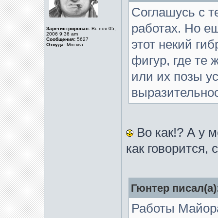
Соглашусь с т
работах. Но е
Зарегистрирован:
Вс ноя 05,
2006 9:36 am
Сообщения:
5627
этот некий ги
Откуда:
Москва
фигур, где те
или их позы у
выразительнос
Во как!? А у 
как говорится, 
Гюнтер писал(а)
Работы Майора