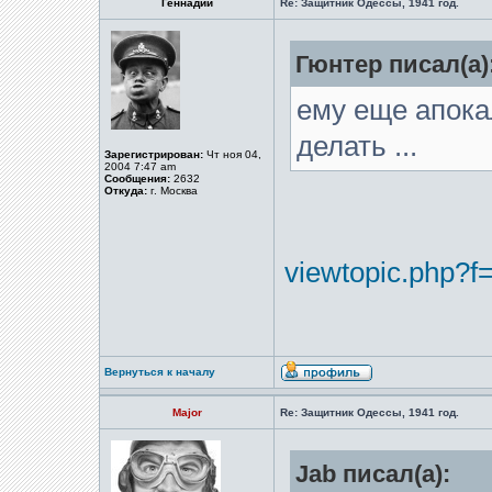
Геннадий
Re: Защитник Одессы, 1941 год.
Гюнтер писал(а)
ему еще апока
делать ...
Зарегистрирован:
Чт ноя 04,
2004 7:47 am
Сообщения:
2632
Откуда:
г. Москва
viewtopic.php?f
Вернуться к началу
Major
Re: Защитник Одессы, 1941 год.
Jab писал(а):