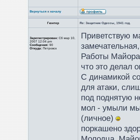
Вернуться к началу
Гюнтер
Re: Защитник Одессы, 1941 год.
Приветствую м
Зарегистрирован:
Сб мар 10,
2007 12:04 pm
замечательная,
Сообщения:
90
Откуда:
Петровск
Работы Майора 
что это делал о
С динамикой со
для атаки, слиш
под поднятую н
мол - умыли мы 
(личное)
поркашено здор
Молодца, Майо