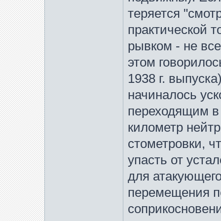
теряется "смот
практической т
рывком - не вс
этом говорилос
1938 г. выпуска
начиналось уск
переходящим в 
километр нейтр
стометровки, ч
упасть от уста
для атакующего
перемещения п
соприкосновен