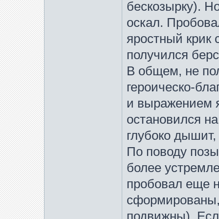
бескозырку). Н
оскал. Пробова
яростный крик
получился бер
В общем, не по
героическо-бл
и выражением я
остановился на
глубоко дышит,
По поводу позы
более устремле
пробовал еще н
сформированы,
подвижны). Есл