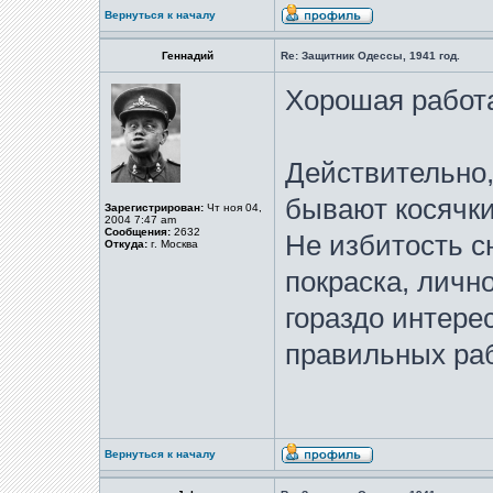
Вернуться к началу
Геннадий
Re: Защитник Одессы, 1941 год.
Хорошая работ
Действительно,
бывают косячки
Зарегистрирован:
Чт ноя 04,
2004 7:47 am
Сообщения:
2632
Не избитость с
Откуда:
г. Москва
покраска, личн
гораздо интере
правильных раб
Вернуться к началу