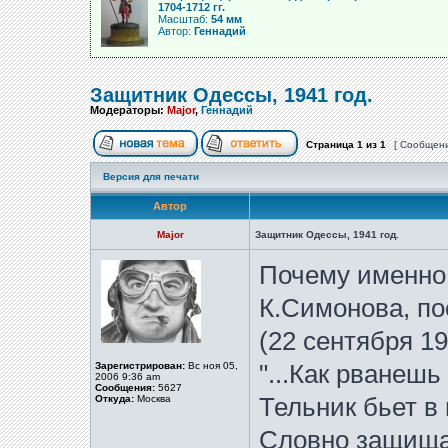
1704-1712 гг.
Масштаб:
54 мм
Автор:
Геннадий
Защитник Одессы, 1941 год.
Модераторы:
Major
,
Геннадий
Страница
1
из
1
[ Сообщени
Версия для печати
Автор
Major
Защитник Одессы, 1941 год.
Почему именно
К.Симонова, по
(22 сентября 19
Зарегистрирован:
Вс ноя 05,
"...Как рванешь 
2006 9:36 am
Сообщения:
5627
Откуда:
Москва
Тельник бьет в 
Словно защища