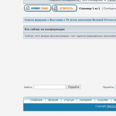
Показать сообщения за:
Поле 
Страница
1
из
1
[ Сообщени
Список форумов
»
Выставки
»
70 летие окончания Великой Отечест
Кто сейчас на конференции
Сейчас этот форум просматривают: нет зарегистрированных пользоват
Найти:
Перейти:
главная
форум
статьи
галерея
ссылки
ф
Copyright
chen-la.