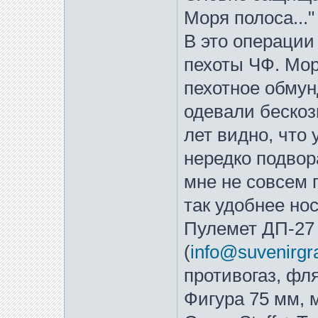
Моря полоса..."
В это операции
пехоты ЧФ. Мор
пехотное обмун
одевали бескоз
лет видно, что
нередко подвор
мне не совсем 
так удобнее но
Пулемет ДП-27 
(
info@suvenirgr
противогаз, фл
Фигура 75 мм, м