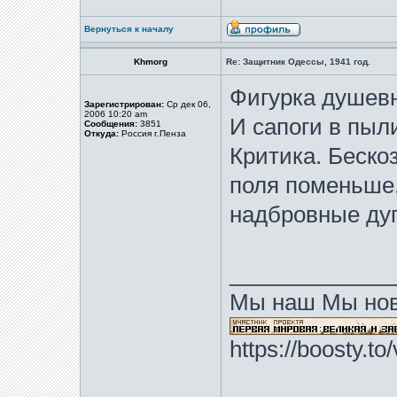
Вернуться к началу
Khmorg
Re: Защитник Одессы, 1941 год.
Фигурка душевн
Зарегистрирован:
Ср дек 06,
2006 10:20 am
И сапоги в пыли
Сообщения:
3851
Откуда:
Россия г.Пенза
Критика. Беско
поля поменьше,
надбровные дуг
_____________
Мы наш Мы нов
https://boosty.t