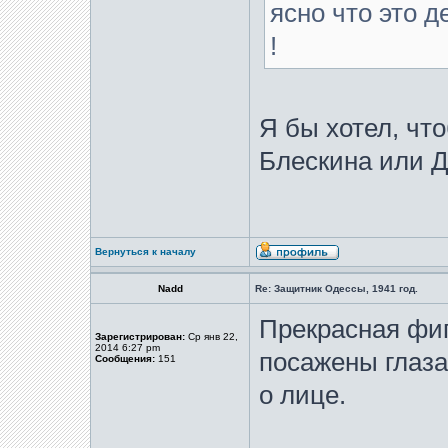
ясно что это д
!
Я бы хотел, чт
Блескина или 
Вернуться к началу
Nadd
Re: Защитник Одессы, 1941 год.
Прекрасная фиг
Зарегистрирован:
Ср янв 22,
2014 6:27 pm
посажены глаза
Сообщения:
151
о лице.