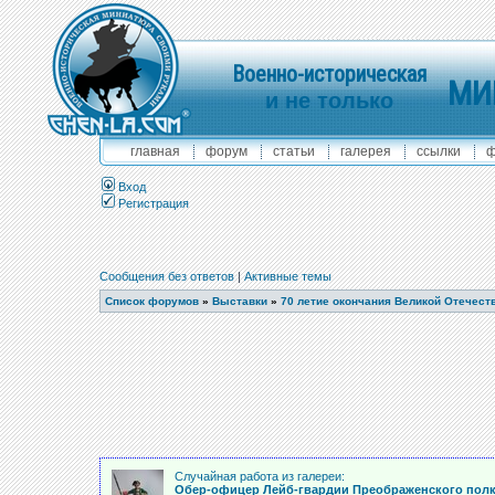
Военно-историческая
МИ
и не только
главная
форум
статьи
галерея
ссылки
ф
Вход
Регистрация
Сообщения без ответов
|
Активные темы
Список форумов
»
Выставки
»
70 летие окончания Великой Отечест
Случайная работа из галереи:
Обер-офицер Лейб-гвардии Преображенского пол