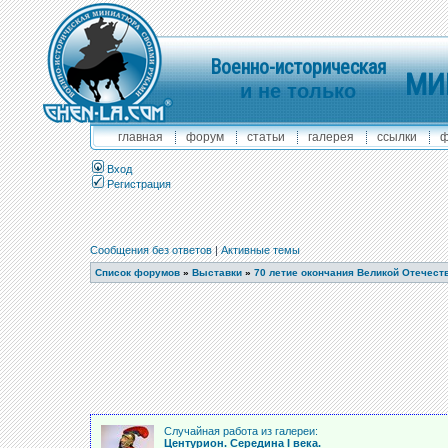
Военно-историческая
МИ
и не только
главная
форум
статьи
галерея
ссылки
ф
Вход
Регистрация
Сообщения без ответов
|
Активные темы
Список форумов
»
Выставки
»
70 летие окончания Великой Отечест
Случайная работа из галереи:
Центурион. Середина I века.