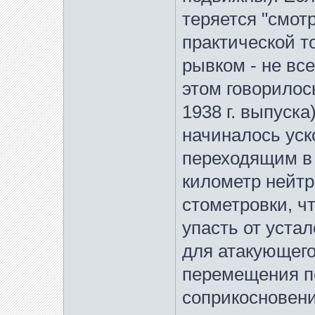
теряется "смот
практической т
рывком - не вс
этом говорилос
1938 г. выпуска
начиналось уск
переходящим в 
километр нейтр
стометровки, ч
упасть от уста
для атакующего
перемещения п
соприкосновен