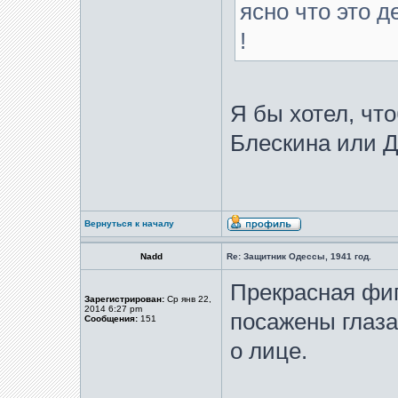
ясно что это д
!
Я бы хотел, чт
Блескина или 
Вернуться к началу
Nadd
Re: Защитник Одессы, 1941 год.
Прекрасная фиг
Зарегистрирован:
Ср янв 22,
2014 6:27 pm
посажены глаза
Сообщения:
151
о лице.