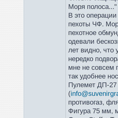
Моря полоса..."
В это операции
пехоты ЧФ. Мор
пехотное обмун
одевали бескоз
лет видно, что
нередко подвор
мне не совсем 
так удобнее но
Пулемет ДП-27 
(
info@suvenirgr
противогаз, фл
Фигура 75 мм, м