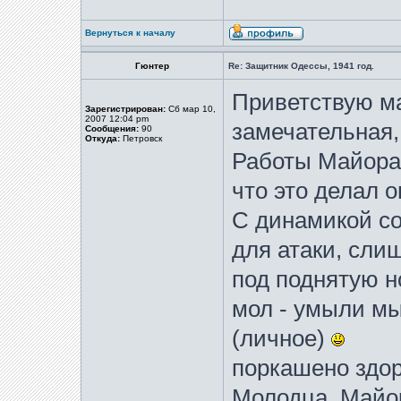
Вернуться к началу
Гюнтер
Re: Защитник Одессы, 1941 год.
Приветствую м
Зарегистрирован:
Сб мар 10,
2007 12:04 pm
замечательная,
Сообщения:
90
Откуда:
Петровск
Работы Майора 
что это делал о
С динамикой со
для атаки, слиш
под поднятую н
мол - умыли мы 
(личное)
поркашено здор
Молодца, Майо