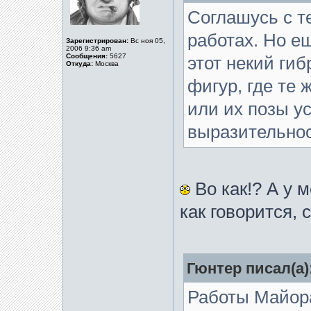
Соглашусь с т
работах. Но е
Зарегистрирован:
Вс ноя 05,
2006 9:36 am
Сообщения:
5627
этот некий ги
Откуда:
Москва
фигур, где те
или их позы у
выразительнос
Во как!? А у 
как говорится, 
Гюнтер писал(а)
Работы Майора