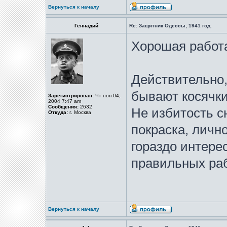
Вернуться к началу
Геннадий
Re: Защитник Одессы, 1941 год.
Хорошая работ
Действительно,
бывают косячки
Зарегистрирован:
Чт ноя 04,
2004 7:47 am
Сообщения:
2632
Не избитость с
Откуда:
г. Москва
покраска, личн
гораздо интере
правильных раб
Вернуться к началу