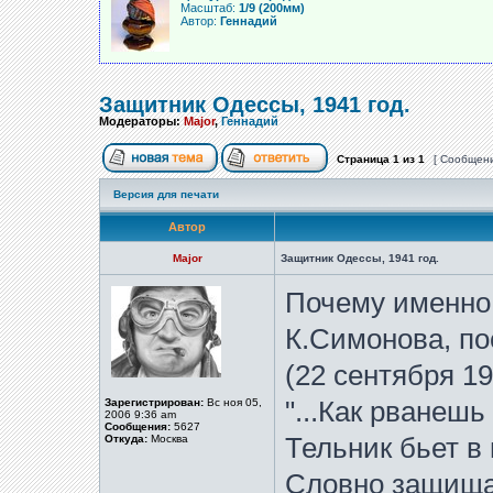
Масштаб:
1/9 (200мм)
Автор:
Геннадий
Защитник Одессы, 1941 год.
Модераторы:
Major
,
Геннадий
Страница
1
из
1
[ Сообщени
Версия для печати
Автор
Major
Защитник Одессы, 1941 год.
Почему именно
К.Симонова, по
(22 сентября 19
Зарегистрирован:
Вс ноя 05,
"...Как рванешь 
2006 9:36 am
Сообщения:
5627
Откуда:
Москва
Тельник бьет в 
Словно защища