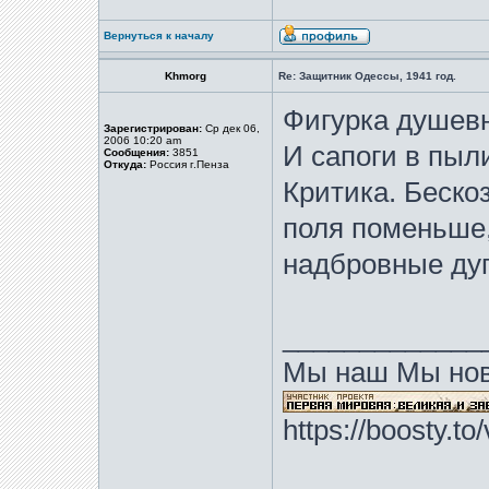
Вернуться к началу
Khmorg
Re: Защитник Одессы, 1941 год.
Фигурка душевн
Зарегистрирован:
Ср дек 06,
2006 10:20 am
И сапоги в пыли
Сообщения:
3851
Откуда:
Россия г.Пенза
Критика. Беско
поля поменьше,
надбровные дуг
_____________
Мы наш Мы нов
https://boosty.t