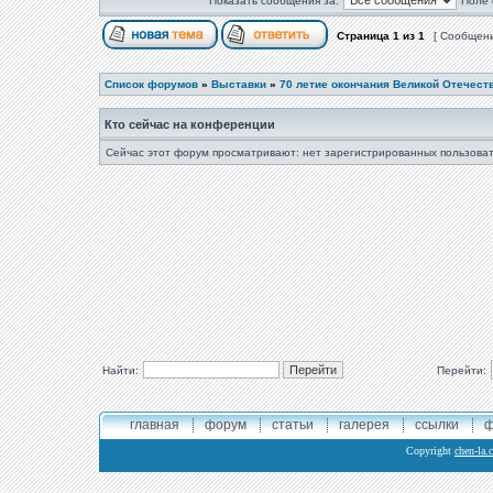
Показать сообщения за:
Поле 
Страница
1
из
1
[ Сообщени
Список форумов
»
Выставки
»
70 летие окончания Великой Отечест
Кто сейчас на конференции
Сейчас этот форум просматривают: нет зарегистрированных пользоват
Найти:
Перейти:
главная
форум
статьи
галерея
ссылки
ф
Copyright
chen-la.