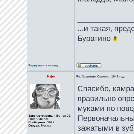
_____________
...и такая, пре
Буратино
Вернуться к началу
Major
Re: Защитник Одессы, 1941 год.
Спасибо, камра
правильно опре
муками по пово
Зарегистрирован:
Вс ноя 05,
Первоначальны
2006 9:36 am
Сообщения:
5627
Откуда:
Москва
зажатыми в зуб