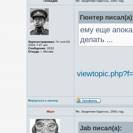
Геннадий
Re: Защитник Одессы, 1941 год.
Гюнтер писал(а)
ему еще апока
делать ...
Зарегистрирован:
Чт ноя 04,
2004 7:47 am
Сообщения:
2632
Откуда:
г. Москва
viewtopic.php?f
Вернуться к началу
Major
Re: Защитник Одессы, 1941 год.
Jab писал(а):