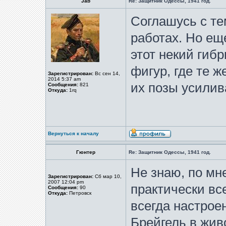
Jab
Re: Защитник Одессы, 1941 год.
Соглашусь с те
работах. Но ещ
этот некий гиб
фигур, где те 
Зарегистрирован:
Вс сен 14,
2014 5:37 am
их позы усилив
Сообщения:
821
Откуда:
1rq
Вернуться к началу
Гюнтер
Re: Защитник Одессы, 1941 год.
Не знаю, по мн
Зарегистрирован:
Сб мар 10,
2007 12:04 pm
практически все
Сообщения:
90
Откуда:
Петровск
всегда настроен
Брейгель в жи