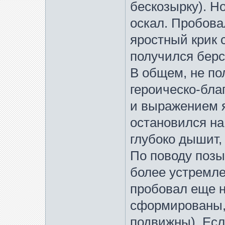
бескозырку). Н
оскал. Пробова
яростный крик
получился бер
В общем, не по
героическо-бл
и выражением я
остановился на
глубоко дышит,
По поводу позы
более устремле
пробовал еще н
сформированы,
подвижны). Есл