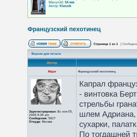
Масштаб:
54 мм
Автор:
Klassik
Французский пехотинец
Страница
1
из
1
[ Сообщени
Версия для печати
Автор
Major
Французский пехотинец
Капрал француз
- винтовка Бер
стрельбы грана
Зарегистрирован:
Вс ноя 05,
шлем Адриана, п
2006 9:36 am
Сообщения:
5627
Откуда:
Москва
сухарки, палатк
По тогдашней т