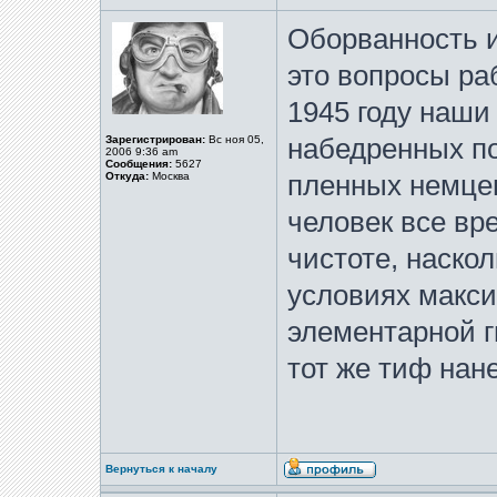
Оборванность и
это вопросы ра
1945 году наши
Зарегистрирован:
Вс ноя 05,
набедренных по
2006 9:36 am
Сообщения:
5627
Откуда:
Москва
пленных немц
человек все вр
чистоте, наскол
условиях макс
элементарной ги
тот же тиф нан
Вернуться к началу