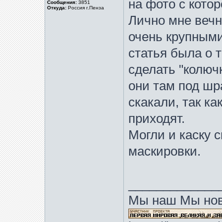
на фото с кото
Сообщения:
3851
Откуда:
Россия г.Пенза
Лично мне вечн
очень крупными
статья была о 
сделать "колюч
они там под шр
скакали, так ка
приходят.
Могли и каску 
маскировки.
_____________
Мы наш Мы нов