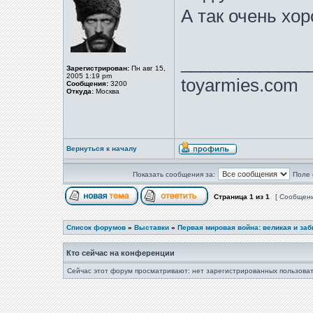
А так очень хор
_____________
Зарегистрирован:
Пн авг 15,
2005 1:19 pm
toyarmies.com
Сообщения:
3200
Откуда:
Москва
Вернуться к началу
Показать сообщения за:
Поле 
Страница
1
из
1
[ Сообщени
Список форумов
»
Выставки
»
Первая мировая война: великая и за
Кто сейчас на конференции
Сейчас этот форум просматривают: нет зарегистрированных пользоват