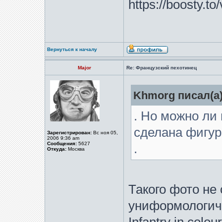
https://boosty.t
Вернуться к началу
Major
Re: Французский пехотинец
Khmorg писал(а)
. Но можно ли 
сделана фигур
Зарегистрирован:
Вс ноя 05,
2006 9:36 am
Сообщения:
5627
.
Откуда:
Москва
Такого фото не
униформологиче