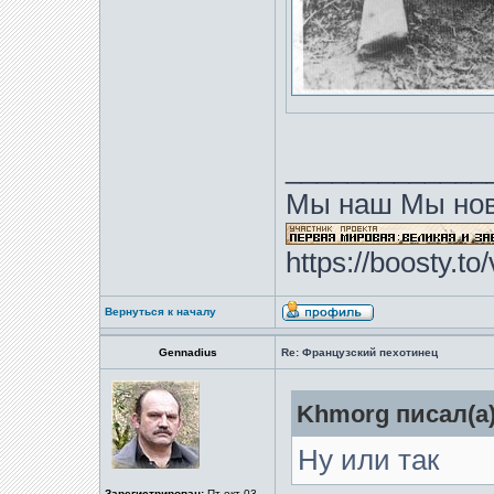
_____________
Мы наш Мы нов
https://boosty.t
Вернуться к началу
Gennadius
Re: Французский пехотинец
Khmorg писал(а)
Ну или так
Зарегистрирован:
Пт окт 03,