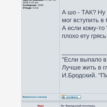
2008 5:22 pm
Сообщения:
1600
Откуда:
Сочи
А шо - ТАК? Ну
мог вступить в 
А если кому-то 
плохо ету гряс
_____________
"Если выпало в
Лучше жить в гл
И.Бродский. "Пи
Вернуться к началу
Major
Re: Французский пехотинец