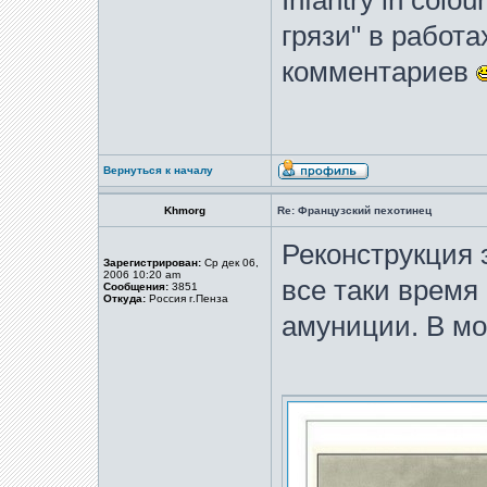
Infantry in colo
грязи" в работа
комментариев
Вернуться к началу
Khmorg
Re: Французский пехотинец
Реконструкция э
Зарегистрирован:
Ср дек 06,
2006 10:20 am
все таки время
Сообщения:
3851
Откуда:
Россия г.Пенза
амуниции. В мо