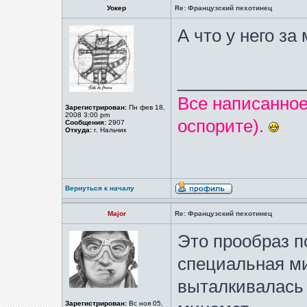
Уокер
Re: Французский пехотинец
А что у него за
_____________
Все написанно
Зарегистрирован:
Пн фев 18,
2008 3:00 pm
оспорите).
Сообщения:
2907
Откуда:
г. Нальчик
Вернуться к началу
Major
Re: Французский пехотинец
Это прообраз п
специальная ми
выталкивалась
Зарегистрирован:
Вс ноя 05,