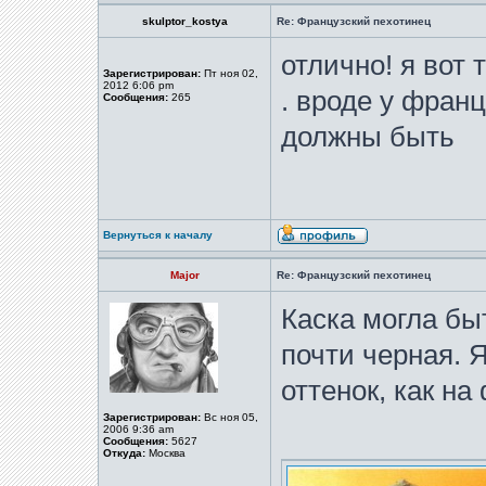
skulptor_kostya
Re: Французский пехотинец
отлично! я вот 
Зарегистрирован:
Пт ноя 02,
2012 6:06 pm
. вроде у фран
Сообщения:
265
должны быть
Вернуться к началу
Major
Re: Французский пехотинец
Каска могла быт
почти черная. 
оттенок, как на
Зарегистрирован:
Вс ноя 05,
2006 9:36 am
Сообщения:
5627
Откуда:
Москва