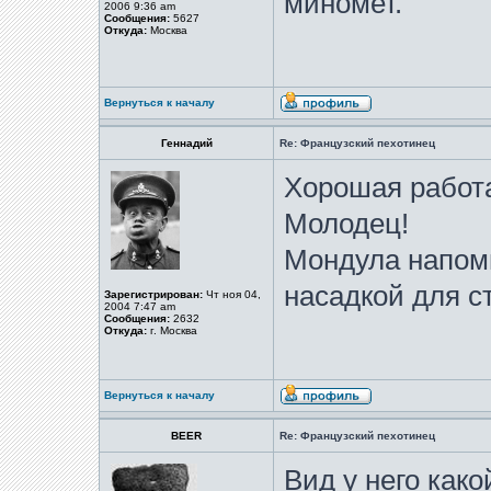
миномет.
2006 9:36 am
Сообщения:
5627
Откуда:
Москва
Вернуться к началу
Геннадий
Re: Французский пехотинец
Хорошая работ
Молодец!
Мондула напом
насадкой для с
Зарегистрирован:
Чт ноя 04,
2004 7:47 am
Сообщения:
2632
Откуда:
г. Москва
Вернуться к началу
BEER
Re: Французский пехотинец
Вид у него какой