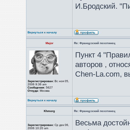
И.Бродский. "Пи
Вернуться к началу
Major
Re: Французский пехотинец
Пункт 4 "Прави
авторов , отно
Chen-La.com, в
Зарегистрирован:
Вс ноя 05,
2006 9:36 am
Сообщения:
5627
Откуда:
Москва
Вернуться к началу
Khmorg
Re: Французский пехотинец
Весьма достойн
Зарегистрирован:
Ср дек 06,
2006 10:20 am