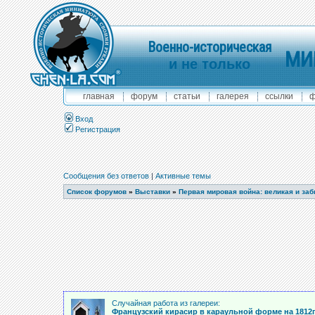
Военно-историческая
МИ
и не только
главная
форум
статьи
галерея
ссылки
ф
Вход
Регистрация
Сообщения без ответов
|
Активные темы
Список форумов
»
Выставки
»
Первая мировая война: великая и за
Случайная работа из галереи:
Французский кирасир в караульной форме на 1812г