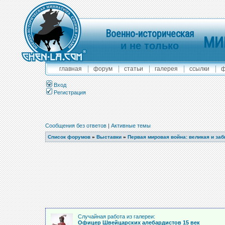
Военно-историческая
МИ
и не только
главная
форум
статьи
галерея
ссылки
ф
Вход
Регистрация
Сообщения без ответов
|
Активные темы
Список форумов
»
Выставки
»
Первая мировая война: великая и за
Случайная работа из галереи:
Офицер Швейцарских алебардистов 15 век