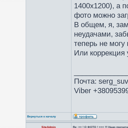
1400х1200), а п
фото можно заг
В общем, я, за
неудачами, заб
теперь не могу 
Или коррекция 
_____________
Почта: serg_suv
Viber +3809539
Вернуться к началу
SiteAdmin
Re: >> ! О ФОТО ! <<< !!! Надо прочитат