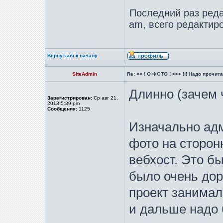
Последний раз ред
am, всего редактиро
Вернуться к началу
SiteAdmin
Re: >> ! О ФОТО ! <<< !!! Надо прочитат
Длинно (зачем 
Зарегистрирован:
Ср авг 21,
2013 5:39 pm
Сообщения:
1125
Изначально ад
фото на сторон
вебхост. Это бы
было очень доро
проект занимал
и дальше надо 