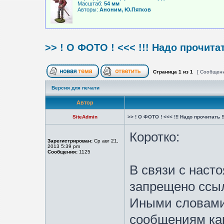
Масштаб:
54 мм
Авторы:
Аноним, Ю.Пятков
>> ! О ФОТО ! <<< !!! Надо прочитат
Страница
1
из
1
[ Сообщени
Версия для печати
Автор
SiteAdmin
>> ! О ФОТО ! <<< !!! Надо прочитать !!
Коротко:
Зарегистрирован:
Ср авг 21,
2013 5:39 pm
Сообщения:
1125
В связи с наст
запрещено ссы
Иными словами
сообщениям ка