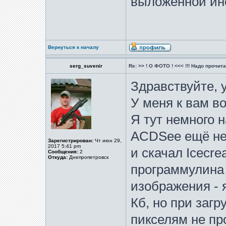
выложенной ин
Вернуться к началу
serg_suvenir
Re: >> ! О ФОТО ! <<< !!! Надо прочитат
Здравствуйте, 
У меня к вам во
Я тут немного н
ACDSee ещё не 
Зарегистрирован:
Чт июн 29,
2017 5:41 pm
и скачал Icecre
Сообщения:
2
Откуда:
Днепропетровск
программулина 
изображения - 
Кб, но при загр
пикселям не пр