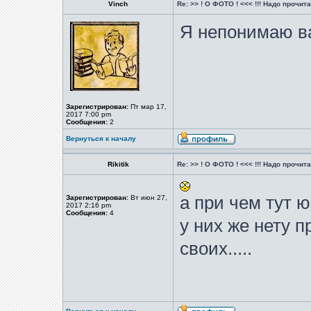
Vinch
Re: >> ! О ФОТО ! <<< !!! Надо прочитат
Я непонимаю ва
Зарегистрирован:
Пт мар 17,
2017 7:00 pm
Сообщения:
2
Вернуться к началу
Rikitik
Re: >> ! О ФОТО ! <<< !!! Надо прочитат
а при чем тут 
Зарегистрирован:
Вт июн 27,
2017 2:16 pm
Сообщения:
4
у них же нету 
своих.....