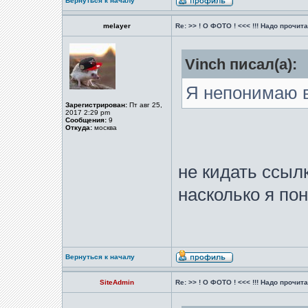
Вернуться к началу
melayer
Re: >> ! О ФОТО ! <<< !!! Надо прочитат
Vinch писал(а):
Я непонимаю в
Зарегистрирован:
Пт авг 25,
2017 2:29 pm
Сообщения:
9
Откуда:
москва
не кидать ссыл
насколько я по
Вернуться к началу
SiteAdmin
Re: >> ! О ФОТО ! <<< !!! Надо прочитат