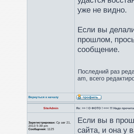
удастся восста
уже не видно.
Если вы делали
прошлом, прос
сообщение.
Последний раз ред
am, всего редактиро
Вернуться к началу
SiteAdmin
Re: >> ! О ФОТО ! <<< !!! Надо прочитат
Если вы в про
Зарегистрирован:
Ср авг 21,
2013 5:39 pm
сайта, и она у 
Сообщения:
1125