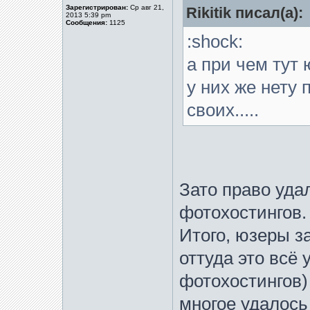
Зарегистрирован:
Ср авг 21,
Rikitik писал(а):
2013 5:39 pm
Сообщения:
1125
:shock:
а при чем тут
у них же нету
своих.....
Зато право уда
фотохостингов.
Итого, юзеры з
оттуда это всё
фотохостингов)
многое удалось 