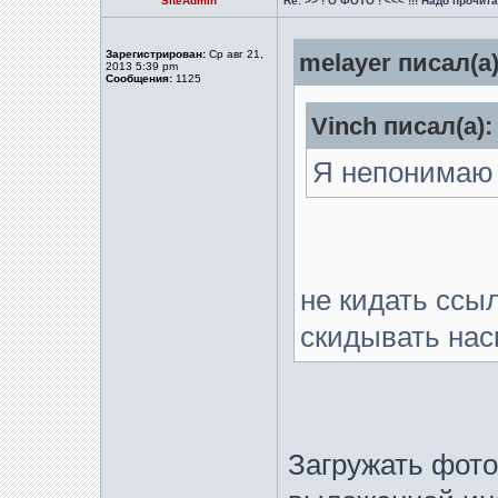
SiteAdmin
Re: >> ! О ФОТО ! <<< !!! Надо прочитат
Зарегистрирован:
Ср авг 21,
melayer писал(а)
2013 5:39 pm
Сообщения:
1125
Vinch писал(а):
Я непонимаю 
не кидать ссыл
скидывать нас
Загружать фото